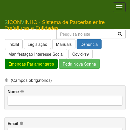
Toggl
navig
S
ICON
V
INHO - Sistema de Parcerias entre
Prefeituras e Entidades
Inicial
Legislação
Manuais
Denúncia
Manifestação Interesse Social
Covid-19
Emendas Parlamentares
Pedir Nova Senha
(Campos obrigatórios)
Nome
Email