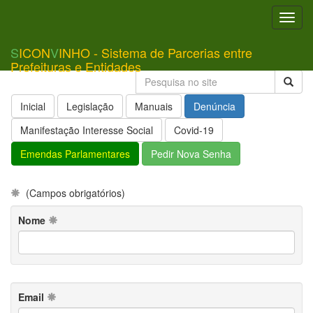
Toggl
navig
S
ICON
V
INHO - Sistema de Parcerias entre
Prefeituras e Entidades
Inicial
Legislação
Manuais
Denúncia
Manifestação Interesse Social
Covid-19
Emendas Parlamentares
Pedir Nova Senha
(Campos obrigatórios)
Nome
Email