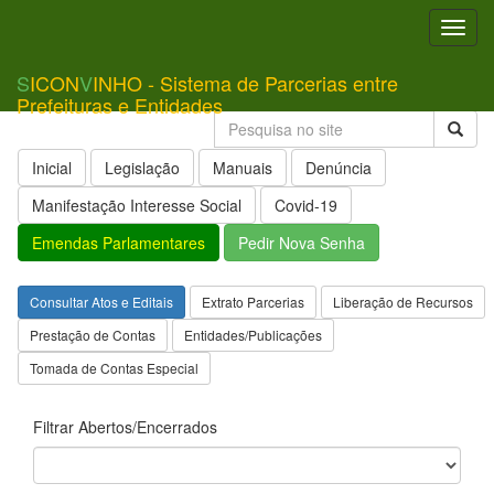
Toggl
navig
S
ICON
V
INHO - Sistema de Parcerias entre
Prefeituras e Entidades
Inicial
Legislação
Manuais
Denúncia
Manifestação Interesse Social
Covid-19
Emendas Parlamentares
Pedir Nova Senha
Consultar Atos e Editais
Extrato Parcerias
Liberação de Recursos
Prestação de Contas
Entidades/Publicações
Tomada de Contas Especial
Filtrar Abertos/Encerrados