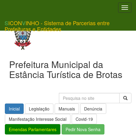
Toggl
navig
S
ICON
V
INHO - Sistema de Parcerias entre
Prefeituras e Entidades
Prefeitura Municipal da
Estância Turística de Brotas
Inicial
Legislação
Manuais
Denúncia
Manifestação Interesse Social
Covid-19
Emendas Parlamentares
Pedir Nova Senha