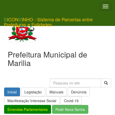
Toggl
navig
S
ICON
V
INHO - Sistema de Parcerias entre
Prefeituras e Entidades
Prefeitura Municipal de
Marilia
Inicial
Legislação
Manuais
Denúncia
Manifestação Interesse Social
Covid-19
Emendas Parlamentares
Pedir Nova Senha