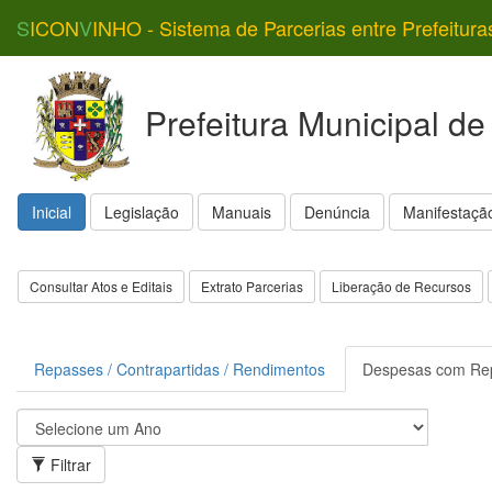
S
ICON
V
INHO - Sistema de Parcerias entre Prefeitura
Prefeitura Municipal de
Inicial
Legislação
Manuais
Denúncia
Manifestação
Consultar Atos e Editais
Extrato Parcerias
Liberação de Recursos
Repasses / Contrapartidas / Rendimentos
Despesas com Re
Filtrar