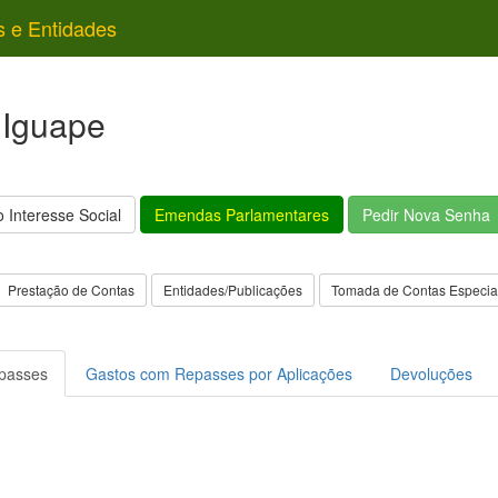
s e Entidades
 Iguape
 Interesse Social
Emendas Parlamentares
Pedir Nova Senha
Prestação de Contas
Entidades/Publicações
Tomada de Contas Especia
passes
Gastos com Repasses por Aplicações
Devoluções