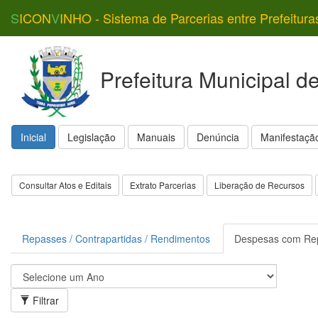
S
ICON
V
INHO - Sistema de Parcerias entre Prefeitura
Prefeitura Municipal d
Inicial
Legislação
Manuais
Denúncia
Manifestação
Consultar Atos e Editais
Extrato Parcerias
Liberação de Recursos
Repasses / Contrapartidas / Rendimentos
Despesas com Re
Filtrar