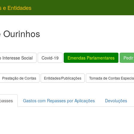
s e Entidades
e Ourinhos
 Interesse Social
Covid-19
Emendas Parlamentares
Pedi
Prestação de Contas
Entidades/Publicações
Tomada de Contas Especia
passes
Gastos com Repasses por Aplicações
Devoluções