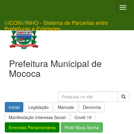
Toggl
navig
S
ICON
V
INHO - Sistema de Parcerias entre
Prefeituras e Entidades
Prefeitura Municipal de
Mococa
Inicial
Legislação
Manuais
Denúncia
Manifestação Interesse Social
Covid-19
Emendas Parlamentares
Pedir Nova Senha