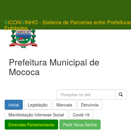
S
ICON
V
INHO - Sistema de Parcerias entre Prefeitura
Entidades
Prefeitura Municipal de
Mococa
Inicial
Legislação
Manuais
Denúncia
Manifestação Interesse Social
Covid-19
Emendas Parlamentares
Pedir Nova Senha