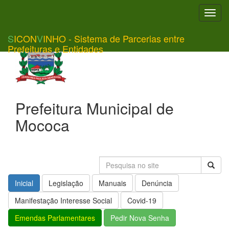
Toggl
navig
S
ICON
V
INHO - Sistema de Parcerias entre
Prefeituras e Entidades
Prefeitura Municipal de
Mococa
Inicial
Legislação
Manuais
Denúncia
Manifestação Interesse Social
Covid-19
Emendas Parlamentares
Pedir Nova Senha