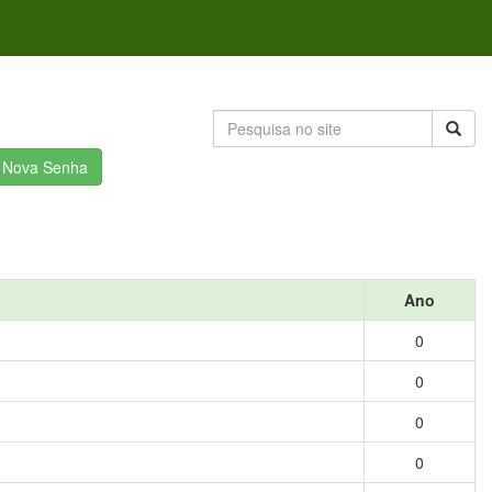
r Nova Senha
Ano
0
0
0
0