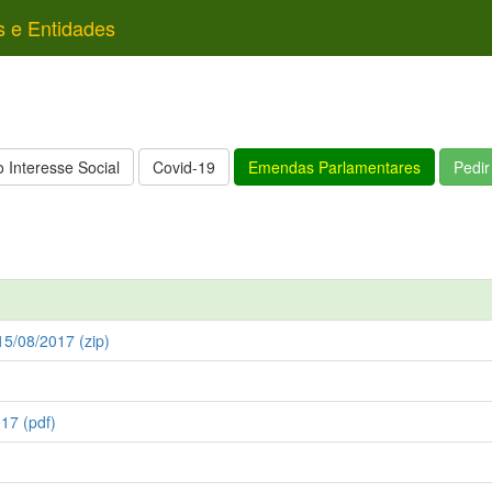
s e Entidades
 Interesse Social
Covid-19
Emendas Parlamentares
Pedi
15/08/2017 (zip)
17 (pdf)