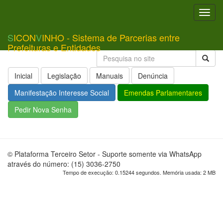
Toggl
navig
S
ICON
V
INHO - Sistema de Parcerias entre
Prefeituras e Entidades
Inicial
Legislação
Manuais
Denúncia
Manifestação Interesse Social
Emendas Parlamentares
Pedir Nova Senha
© Plataforma Terceiro Setor - Suporte somente via WhatsApp
através do número: (15) 3036-2750
Tempo de execução: 0.15244 segundos. Memória usada: 2 MB