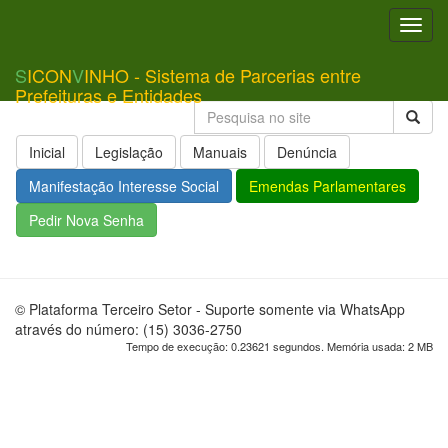
Toggl
navig
S
ICON
V
INHO - Sistema de Parcerias entre
Prefeituras e Entidades
Inicial
Legislação
Manuais
Denúncia
Manifestação Interesse Social
Emendas Parlamentares
Pedir Nova Senha
© Plataforma Terceiro Setor - Suporte somente via WhatsApp
através do número: (15) 3036-2750
Tempo de execução: 0.23621 segundos. Memória usada: 2 MB