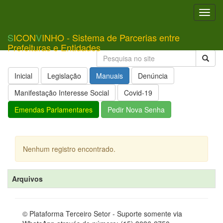
Toggl
navig
S
ICON
V
INHO - Sistema de Parcerias entre
Prefeituras e Entidades
Inicial
Legislação
Manuais
Denúncia
Manifestação Interesse Social
Covid-19
Emendas Parlamentares
Pedir Nova Senha
Nenhum registro encontrado.
Arquivos
© Plataforma Terceiro Setor - Suporte somente via