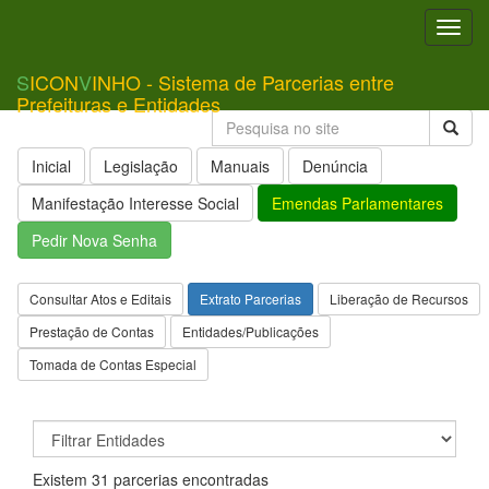
Toggl
navig
S
ICON
V
INHO - Sistema de Parcerias entre
Prefeituras e Entidades
Inicial
Legislação
Manuais
Denúncia
Manifestação Interesse Social
Emendas Parlamentares
Pedir Nova Senha
Consultar Atos e Editais
Extrato Parcerias
Liberação de Recursos
Prestação de Contas
Entidades/Publicações
Tomada de Contas Especial
Existem 31 parcerias encontradas