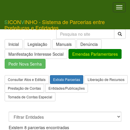
Toggl
navig
S
ICON
V
INHO - Sistema de Parcerias entre
Prefeituras e Entidades
Inicial
Legislação
Manuais
Denúncia
Manifestação Interesse Social
Emendas Parlamentares
Pedir Nova Senha
Consultar Atos e Editais
Extrato Parcerias
Liberação de Recursos
Prestação de Contas
Entidades/Publicações
Tomada de Contas Especial
Existem 8 parcerias encontradas