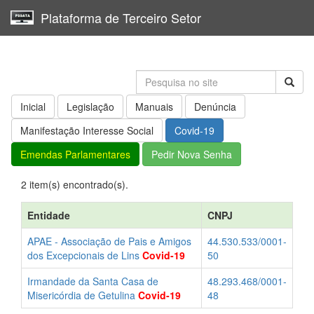
Plataforma de Terceiro Setor
Toggl
navig
Inicial
Legislação
Manuais
Denúncia
Manifestação Interesse Social
Covid-19
Emendas Parlamentares
Pedir Nova Senha
2 item(s) encontrado(s).
Entidade
CNPJ
APAE - Associação de Pais e Amigos
44.530.533/0001-
dos Excepcionais de Lins
Covid-19
50
Irmandade da Santa Casa de
48.293.468/0001-
Misericórdia de Getulina
Covid-19
48