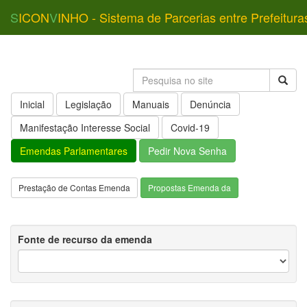
S
ICON
V
INHO - Sistema de Parcerias entre Prefeitura
Inicial
Legislação
Manuais
Denúncia
Manifestação Interesse Social
Covid-19
Emendas Parlamentares
Pedir Nova Senha
Prestação de Contas Emenda
Propostas Emenda da
Fonte de recurso da emenda