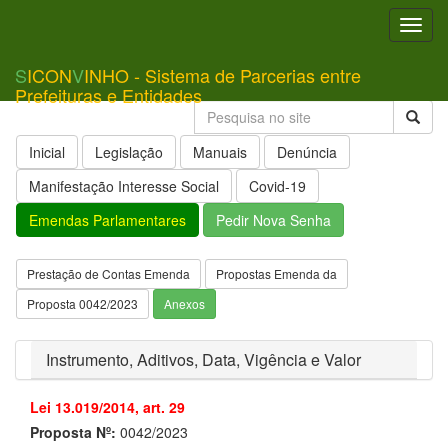
Toggl
navig
S
ICON
V
INHO - Sistema de Parcerias entre
Prefeituras e Entidades
Inicial
Legislação
Manuais
Denúncia
Manifestação Interesse Social
Covid-19
Emendas Parlamentares
Pedir Nova Senha
Prestação de Contas Emenda
Propostas Emenda da
Proposta 0042/2023
Anexos
Instrumento, Aditivos, Data, Vigência e Valor
Lei 13.019/2014, art. 29
Proposta Nº:
0042/2023