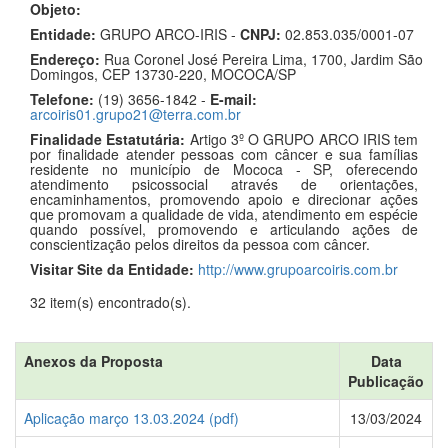
Objeto:
Entidade:
GRUPO ARCO-IRIS -
CNPJ:
02.853.035/0001-07
Endereço:
Rua Coronel José Pereira Lima, 1700, Jardim São
Domingos, CEP 13730-220, MOCOCA/SP
Telefone:
(19) 3656-1842 -
E-mail:
arcoiris01.grupo21@terra.com.br
Finalidade Estatutária:
Artigo 3º O GRUPO ARCO IRIS tem
por finalidade atender pessoas com câncer e sua famílias
residente no município de Mococa - SP, oferecendo
atendimento psicossocial através de orientações,
encaminhamentos, promovendo apoio e direcionar ações
que promovam a qualidade de vida, atendimento em espécie
quando possível, promovendo e articulando ações de
conscientização pelos direitos da pessoa com câncer.
Visitar Site da Entidade:
http://www.grupoarcoiris.com.br
32 item(s) encontrado(s).
Anexos da Proposta
Data
Publicação
Aplicação março 13.03.2024 (pdf)
13/03/2024