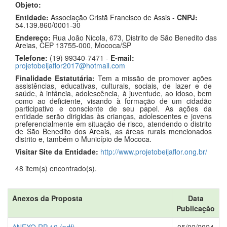
Objeto:
Entidade:
Associação Cristã Francisco de Assis -
CNPJ:
54.139.860/0001-30
Endereço:
Rua João Nicola, 673, Distrito de São Benedito das
Areias, CEP 13755-000, Mococa/SP
Telefone:
(19) 99340-7471 -
E-mail:
projetobeijaflor2017@hotmail.com
Finalidade Estatutária:
Tem a missão de promover ações
assistências, educativas, culturais, sociais, de lazer e de
saúde, à infância, adolescência, à juventude, ao idoso, bem
como ao deficiente, visando à formação de um cidadão
participativo e consciente de seu papel. As ações da
entidade serão dirigidas às crianças, adolescentes e jovens
preferencialmente em situação de risco, atendendo o distrito
de São Benedito dos Areais, as áreas rurais mencionados
distrito e, também o Município de Mococa.
Visitar Site da Entidade:
http://www.projetobeijaflor.ong.br/
48 item(s) encontrado(s).
Anexos da Proposta
Data
Publicação