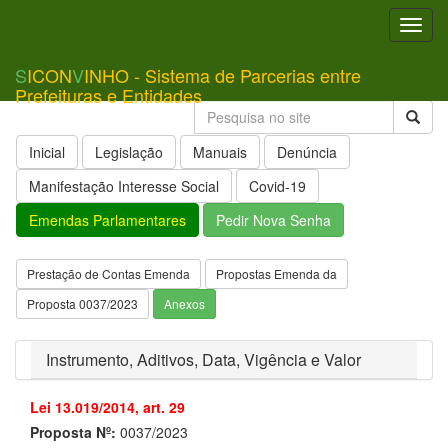
Toggl
navig
S
ICON
V
INHO - Sistema de Parcerias entre
Prefeituras e Entidades
Inicial
Legislação
Manuais
Denúncia
Manifestação Interesse Social
Covid-19
Emendas Parlamentares
Pedir Nova Senha
Prestação de Contas Emenda
Propostas Emenda da
Proposta 0037/2023
Anexos
Instrumento, Aditivos, Data, Vigência e Valor
Lei 13.019/2014, art. 29
Proposta Nº:
0037/2023