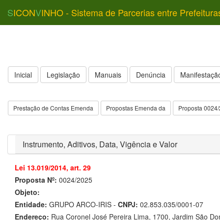
S
ICON
V
INHO - Sistema de Parcerias entre Prefeitura
Inicial
Legislação
Manuais
Denúncia
Manifestação
Prestação de Contas Emenda
Propostas Emenda da
Proposta 0024
Instrumento, Aditivos, Data, Vigência e Valor
Lei 13.019/2014, art. 29
Proposta Nº:
0024/2025
Objeto:
Entidade:
GRUPO ARCO-IRIS -
CNPJ:
02.853.035/0001-07
Endereço:
Rua Coronel José Pereira Lima, 1700, Jardim São 