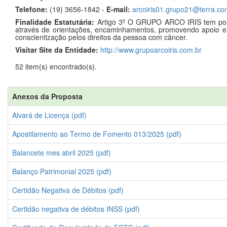
Telefone:
(19) 3656-1842 -
E-mail:
arcoiris01.grupo21@terra.co
Finalidade Estatutária:
Artigo 3º O GRUPO ARCO IRIS tem por f
através de orientações, encaminhamentos, promovendo apoio e
conscientização pelos direitos da pessoa com câncer.
Visitar Site da Entidade:
http://www.grupoarcoiris.com.br
52 item(s) encontrado(s).
Anexos da Proposta
Alvará de Licença (pdf)
Apostilamento ao Termo de Fomento 013/2025 (pdf)
Balancete mes abril 2025 (pdf)
Balanço Patrimonial 2025 (pdf)
Certidão Negativa de Débitos (pdf)
Certidão negativa de débitos INSS (pdf)