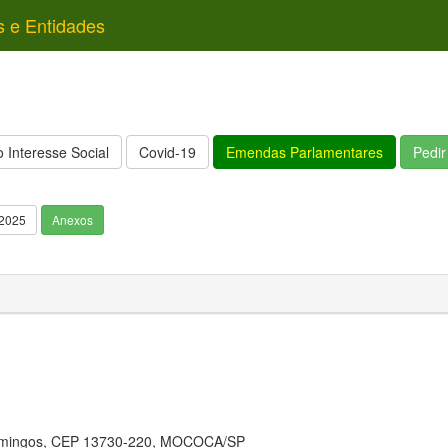
s e Entidades
 Interesse Social
Covid-19
Emendas Parlamentares
Pedi
/2025
Anexos
Domingos, CEP 13730-220, MOCOCA/SP