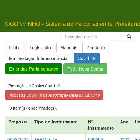
S
ICON
V
INHO - Sistema de Parcerias entre Prefeitura
Inicial
Legislação
Manuais
Denúncia
Manifestação Interesse Social
Covid-19
Emendas Parlamentares
Pedir Nova Senha
Prestação de Contas Covid-19
Propostas Covid-19 da
Associação Casa do Caminho
3 item(s) encontrado(s).
Proposta
Tipo do Instrumento
Nº
Ano
Un
Instrumento
0053/2020
TERMO DE
000090
2020
Se