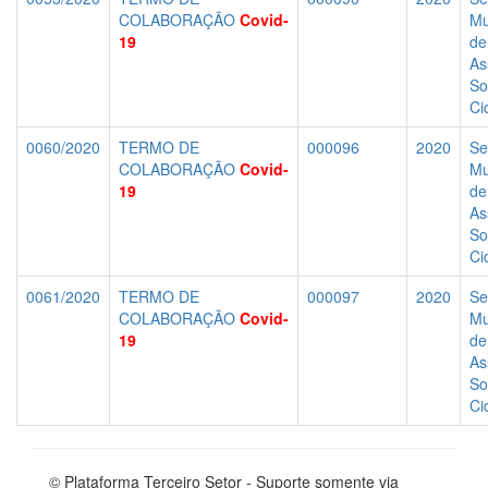
COLABORAÇÃO
Covid-
Mu
19
de
As
So
Ci
0060/2020
TERMO DE
000096
2020
Se
COLABORAÇÃO
Covid-
Mu
19
de
As
So
Ci
0061/2020
TERMO DE
000097
2020
Se
COLABORAÇÃO
Covid-
Mu
19
de
As
So
Ci
© Plataforma Terceiro Setor - Suporte somente via