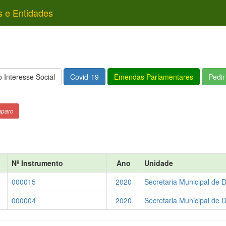
s e Entidades
 Interesse Social
Covid-19
Emendas Parlamentares
Pedi
mparo
Nº Instrumento
Ano
Unidade
000015
2020
Secretaria Municipal de 
000004
2020
Secretaria Municipal de 