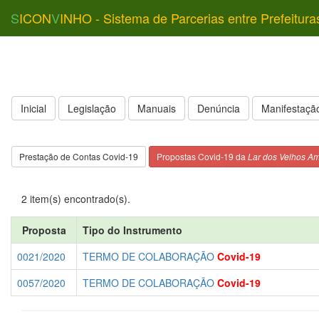
S
ICON
V
INHO - Sistema de Parcerias entre Prefeitura
Inicial
Legislação
Manuais
Denúncia
Manifestação
Prestação de Contas Covid-19
Propostas Covid-19 da
Lar dos Velhos A
2 item(s) encontrado(s).
Proposta
Tipo do Instrumento
0021/2020
TERMO DE COLABORAÇÃO
Covid-19
0057/2020
TERMO DE COLABORAÇÃO
Covid-19