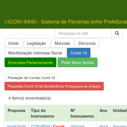
S
ICON
V
INHO - Sistema de Parcerias entre Prefeitura
Inicial
Legislação
Manuais
Denúncia
Manifestação Interesse Social
Covid-19
Emendas Parlamentares
Pedir Nova Senha
Prestação de Contas Covid-19
Propostas Covid-19 da
Beneficência Portuguesa de Amparo
4 item(s) encontrado(s).
Proposta
Tipo do
Nº
Ano
Unidad
Instrumento
Instrumento
0049/2020
CONVÊNIO
Covid-
000249
2019
Secreta