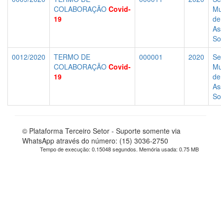
COLABORAÇÃO
Covid-
Mu
19
de
As
So
0012/2020
TERMO DE
000001
2020
Se
COLABORAÇÃO
Covid-
Mu
19
de
As
So
© Plataforma Terceiro Setor - Suporte somente via
WhatsApp através do número: (15) 3036-2750
Tempo de execução: 0.15048 segundos. Memória usada: 0.75 MB