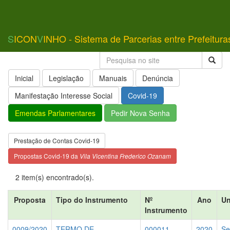
S
ICON
V
INHO - Sistema de Parcerias entre Prefeitura
Inicial
Legislação
Manuais
Denúncia
Manifestação Interesse Social
Covid-19
Emendas Parlamentares
Pedir Nova Senha
Prestação de Contas Covid-19
Propostas Covid-19 da
Vila Vicentina Frederico Ozanam
2 item(s) encontrado(s).
Proposta
Tipo do Instrumento
Nº
Ano
Un
Instrumento
0009/2020
TERMO DE
000011
2020
Se