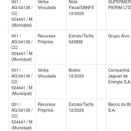
001 /
Verba
Nota
SUPERME
AG:04138 /
Vinculada
Fiscal/DANFE
PIERIM LT
CC:
12/2025
524441 / M
(Municipal)
001 /
Recursos
Extrato/Tarifa
Grupo Arco Í
AG:04138 /
Próprios
043898
CC:
524441 / M
(Municipal)
001 /
Verba
Boleto
Companhia
AG:04138 /
Vinculada
12/2025
Jaguari de
CC:
Energia S.A
524441 / M
(Municipal)
001 /
Recursos
Extrato/Tarifa
Banco do Br
AG:04138 /
Próprios
12/2025
S.A.
CC:
524441 / M
(Municipal)