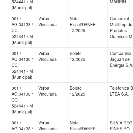
524441 / M
MARPIN
(Municipal)
001 /
Verba
Nota
Comercial
AG:04138 /
Vinculada
Fiscal/DANFE
Multilimp de
CC:
12/2025
Produtos
524441 / M
Químicos M
(Municipal)
001 /
Verba
Boleto
Companhia
AG:04138 /
Vinculada
12/2025
Jaguari de
CC:
Energia S.A
524441 / M
(Municipal)
001 /
Verba
Boleto
Telefonica B
AG:04138 /
Vinculada
12/2025
LTDA S.A.
CC:
524441 / M
(Municipal)
001 /
Verba
Nota
SILVIA REG
AG:04138 /
Vinculada
Fiscal/DANFE
PINHEIRO