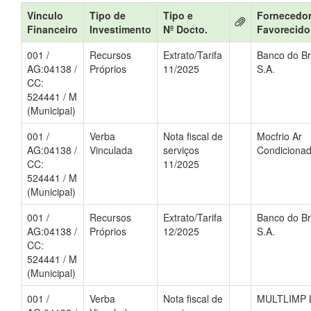
Vínculo
Tipo de
Tipo e
Fornecedor
Financeiro
Investimento
Nº Docto.
Favorecido
001 /
Recursos
Extrato/Tarifa
Banco do Br
AG:04138 /
Próprios
11/2025
S.A.
CC:
524441 / M
(Municipal)
001 /
Verba
Nota fiscal de
Mocfrio Ar
AG:04138 /
Vinculada
serviços
Condiciona
CC:
11/2025
524441 / M
(Municipal)
001 /
Recursos
Extrato/Tarifa
Banco do Br
AG:04138 /
Próprios
12/2025
S.A.
CC:
524441 / M
(Municipal)
001 /
Verba
Nota fiscal de
MULTLIMP 