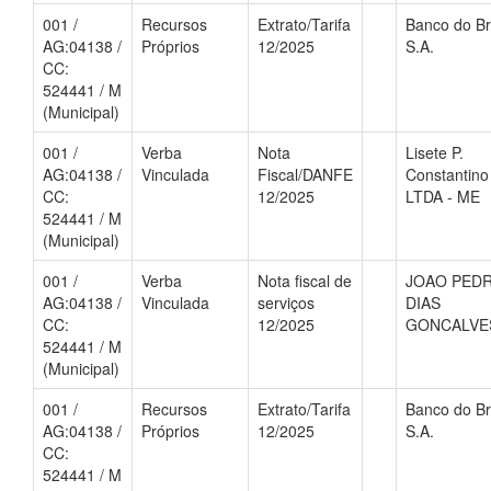
001 /
Recursos
Extrato/Tarifa
Banco do Br
AG:04138 /
Próprios
12/2025
S.A.
CC:
524441 / M
(Municipal)
001 /
Verba
Nota
Lisete P.
AG:04138 /
Vinculada
Fiscal/DANFE
Constantino
CC:
12/2025
LTDA - ME
524441 / M
(Municipal)
001 /
Verba
Nota fiscal de
JOAO PED
AG:04138 /
Vinculada
serviços
DIAS
CC:
12/2025
GONCALVE
524441 / M
(Municipal)
001 /
Recursos
Extrato/Tarifa
Banco do Br
AG:04138 /
Próprios
12/2025
S.A.
CC:
524441 / M