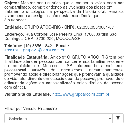
Objeto:
Mostrar aos usuários que o momento vivido pode ser
compartilhado, compreendendo as vivencias dos idosos em
tratamento oncológico na perspectiva da historia oral, temática
favorecendo a ressignificação desta experiência que
é o adoecer.
Entidade:
GRUPO ARCO-IRIS -
CNPJ:
02.853.035/0001-07
Endereço:
Rua Coronel José Pereira Lima, 1700, Jardim São
Domingos, CEP 13730-220, MOCOCA/SP
Telefone:
(19) 3656-1842 -
E-mail:
arcoiris01.grupo21@terra.com.br
Finalidade Estatutária:
Artigo 3º O GRUPO ARCO IRIS tem por
finalidade atender pessoas com câncer e sua famílias residente
no município de Mococa - SP, oferecendo atendimento
psicossocial através de orientações, encaminhamentos,
promovendo apoio e direcionar ações que promovam a qualidade
de vida, atendimento em espécie quando possível, promovendo e
articulando ações de conscientização pelos direitos da pessoa
com câncer.
Visitar Site da Entidade:
http://www.grupoarcoiris.com.br
Filtrar por Vínculo Financeiro