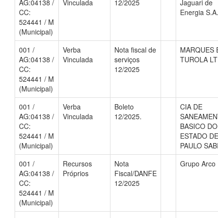
AG:04138 /
Vinculada
12/2025
Jaguari de
CC:
Energia S.A
524441 / M
(Municipal)
001 /
Verba
Nota fiscal de
MARQUES 
AG:04138 /
Vinculada
serviços
TUROLA LT
CC:
12/2025
524441 / M
(Municipal)
001 /
Verba
Boleto
CIA DE
AG:04138 /
Vinculada
12/2025.
SANEAMEN
CC:
BASICO DO
524441 / M
ESTADO DE
(Municipal)
PAULO SAB
001 /
Recursos
Nota
Grupo Arco Í
AG:04138 /
Próprios
Fiscal/DANFE
CC:
12/2025
524441 / M
(Municipal)