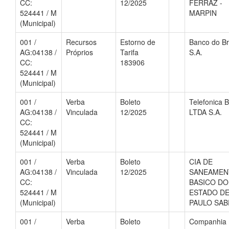
CC:
12/2025
FERRAZ -
524441 / M
MARPIN
(Municipal)
001 /
Recursos
Estorno de
Banco do Br
AG:04138 /
Próprios
Tarifa
S.A.
CC:
183906
524441 / M
(Municipal)
001 /
Verba
Boleto
Telefonica B
AG:04138 /
Vinculada
12/2025
LTDA S.A.
CC:
524441 / M
(Municipal)
001 /
Verba
Boleto
CIA DE
AG:04138 /
Vinculada
12/2025
SANEAMEN
CC:
BASICO DO
524441 / M
ESTADO DE
(Municipal)
PAULO SAB
001 /
Verba
Boleto
Companhia