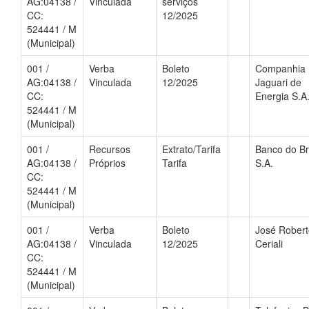
AG:04138 /
Vinculada
serviços
CC:
12/2025
524441 / M
(Municipal)
001 /
Verba
Boleto
Companhia
AG:04138 /
Vinculada
12/2025
Jaguari de
CC:
Energia S.A
524441 / M
(Municipal)
001 /
Recursos
Extrato/Tarifa
Banco do Br
AG:04138 /
Próprios
Tarifa
S.A.
CC:
524441 / M
(Municipal)
001 /
Verba
Boleto
José Robert
AG:04138 /
Vinculada
12/2025
Ceriali
CC:
524441 / M
(Municipal)