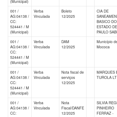
(Municipal)
001 /
Verba
Boleto
CIA DE
AG:04138 /
Vinculada
12/2025
SANEAMEN
CC:
BASICO DO
524441 / M
ESTADO DE
(Municipal)
PAULO SAB
001 /
Verba
DAM
Município d
AG:04138 /
Vinculada
12/2025
Mococa
CC:
524441 / M
(Municipal)
001 /
Verba
Nota fiscal de
MARQUES 
AG:04138 /
Vinculada
serviços
TUROLA LT
CC:
12/2025
524441 / M
(Municipal)
001 /
Verba
Nota
SILVIA REG
AG:04138 /
Vinculada
Fiscal/DANFE
PINHEIRO
CC:
12/2025
FERRAZ -