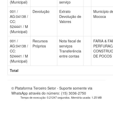
(Municipal)
serviço
001 /
Devolução
Extrato
Município d
AG:04138 /
Devolução de
Mococa
CC:
Valores
524441 / M
(Municipal)
001 /
Recursos
Nota fiscal de
FARIA & FA
AG:04138 /
Próprios
serviços
PERFURAC
CC:
Transferência
CONSTRU
524441 / M
entre contas
DE POCOS 
(Municipal)
Total
© Plataforma Terceiro Setor - Suporte somente via
WhatsApp através do número: (15) 3036-2750
Tempo de execução: 0.21247 segundos. Memória usada: 1.25 MB