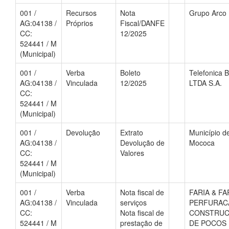
001 /
Recursos
Nota
Grupo Arco Í
AG:04138 /
Próprios
Fiscal/DANFE
CC:
12/2025
524441 / M
(Municipal)
001 /
Verba
Boleto
Telefonica B
AG:04138 /
Vinculada
12/2025
LTDA S.A.
CC:
524441 / M
(Municipal)
001 /
Devolução
Extrato
Município d
AG:04138 /
Devolução de
Mococa
CC:
Valores
524441 / M
(Municipal)
001 /
Verba
Nota fiscal de
FARIA & FA
AG:04138 /
Vinculada
serviços
PERFURAC
CC:
Nota fiscal de
CONSTRU
524441 / M
prestação de
DE POCOS 