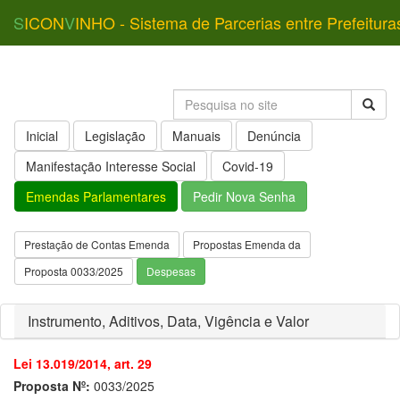
S
ICON
V
INHO - Sistema de Parcerias entre Prefeitura
Inicial
Legislação
Manuais
Denúncia
Manifestação Interesse Social
Covid-19
Emendas Parlamentares
Pedir Nova Senha
Prestação de Contas Emenda
Propostas Emenda da
Proposta 0033/2025
Despesas
Instrumento, Aditivos, Data, Vigência e Valor
Lei 13.019/2014, art. 29
Proposta Nº:
0033/2025