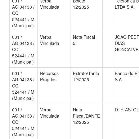
001 /
Verba
Boleto
Telefonica B
AG:04138 /
Vinculada
12/2025
LTDA S.A.
CC:
524441 / M
(Municipal)
001 /
Verba
Nota Fiscal
JOAO PED
AG:04138 /
Vinculada
5
DIAS
CC:
GONCALVE
524441 / M
(Municipal)
001 /
Recursos
Extrato/Tarifa
Banco do Br
AG:04138 /
Próprios
12/2025
S.A.
CC:
524441 / M
(Municipal)
001 /
Verba
Nota
D. F. ASTO
AG:04138 /
Vinculada
Fiscal/DANFE
CC:
12/2025
524441 / M
(Municipal)