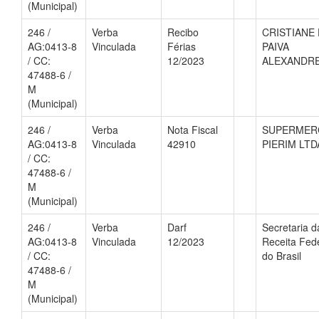
(Municipal)
246 /
Verba
Recibo
CRISTIANE
AG:0413-8
Vinculada
Férias
PAIVA
/ CC:
12/2023
ALEXANDR
47488-6 /
M
(Municipal)
246 /
Verba
Nota Fiscal
SUPERMER
AG:0413-8
Vinculada
42910
PIERIM LTD
/ CC:
47488-6 /
M
(Municipal)
246 /
Verba
Darf
Secretaria d
AG:0413-8
Vinculada
12/2023
Receita Fed
/ CC:
do Brasil
47488-6 /
M
(Municipal)