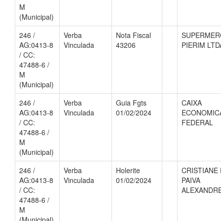
M
(Municipal)
246 /
Verba
Nota Fiscal
SUPERMER
AG:0413-8
Vinculada
43206
PIERIM LTD
/ CC:
47488-6 /
M
(Municipal)
246 /
Verba
Guia Fgts
CAIXA
AG:0413-8
Vinculada
01/02/2024
ECONOMIC
/ CC:
FEDERAL
47488-6 /
M
(Municipal)
246 /
Verba
Holerite
CRISTIANE
AG:0413-8
Vinculada
01/02/2024
PAIVA
/ CC:
ALEXANDR
47488-6 /
M
(Municipal)