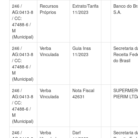
246 /
Recursos
Extrato/Tarifa
Banco do Bra
AG:0413-8
Próprios
11/2023
S.A.
/ CC:
47488-6 /
M
(Municipal)
246 /
Verba
Guia Inss
Secretaria d
AG:0413-8
Vinculada
11/2023
Receita Fed
/ CC:
do Brasil
47488-6 /
M
(Municipal)
246 /
Verba
Nota Fiscal
SUPERMER
AG:0413-8
Vinculada
42631
PIERIM LTD
/ CC:
47488-6 /
M
(Municipal)
246 /
Verba
Darf
Secretaria d