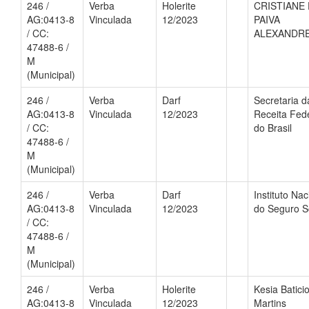
246 /
Verba
Holerite
CRISTIANE
AG:0413-8
Vinculada
12/2023
PAIVA
/ CC:
ALEXANDR
47488-6 /
M
(Municipal)
246 /
Verba
Darf
Secretaria d
AG:0413-8
Vinculada
12/2023
Receita Fed
/ CC:
do Brasil
47488-6 /
M
(Municipal)
246 /
Verba
Darf
Instituto Nac
AG:0413-8
Vinculada
12/2023
do Seguro S
/ CC:
47488-6 /
M
(Municipal)
246 /
Verba
Holerite
Kesia Batici
AG:0413-8
Vinculada
12/2023
Martins