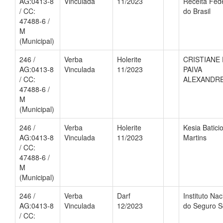
AG:0413-8
Vinculada
11/2023
Receita Fed
/ CC:
do Brasil
47488-6 /
M
(Municipal)
246 /
Verba
Holerite
CRISTIANE
AG:0413-8
Vinculada
11/2023
PAIVA
/ CC:
ALEXANDR
47488-6 /
M
(Municipal)
246 /
Verba
Holerite
Kesia Batici
AG:0413-8
Vinculada
11/2023
Martins
/ CC:
47488-6 /
M
(Municipal)
246 /
Verba
Darf
Instituto Nac
AG:0413-8
Vinculada
12/2023
do Seguro S
/ CC: