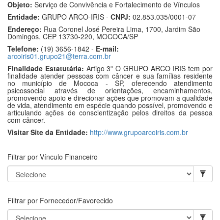
Objeto:
Serviço de Convivência e Fortalecimento de Vínculos
Entidade:
GRUPO ARCO-IRIS -
CNPJ:
02.853.035/0001-07
Endereço:
Rua Coronel José Pereira Lima, 1700, Jardim São
Domingos, CEP 13730-220, MOCOCA/SP
Telefone:
(19) 3656-1842 -
E-mail:
arcoiris01.grupo21@terra.com.br
Finalidade Estatutária:
Artigo 3º O GRUPO ARCO IRIS tem por
finalidade atender pessoas com câncer e sua famílias residente
no município de Mococa - SP, oferecendo atendimento
psicossocial através de orientações, encaminhamentos,
promovendo apoio e direcionar ações que promovam a qualidade
de vida, atendimento em espécie quando possível, promovendo e
articulando ações de conscientização pelos direitos da pessoa
com câncer.
Visitar Site da Entidade:
http://www.grupoarcoiris.com.br
Filtrar por Vínculo Financeiro
Filtrar por Fornecedor/Favorecido