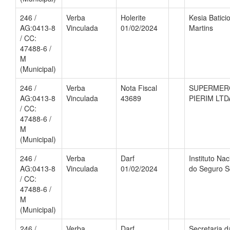
246 /
Verba
Holerite
Kesia Batici
AG:0413-8
Vinculada
01/02/2024
Martins
/ CC:
47488-6 /
M
(Municipal)
246 /
Verba
Nota Fiscal
SUPERMER
AG:0413-8
Vinculada
43689
PIERIM LTD
/ CC:
47488-6 /
M
(Municipal)
246 /
Verba
Darf
Instituto Nac
AG:0413-8
Vinculada
01/02/2024
do Seguro S
/ CC:
47488-6 /
M
(Municipal)
246 /
Verba
Darf
Secretaria d