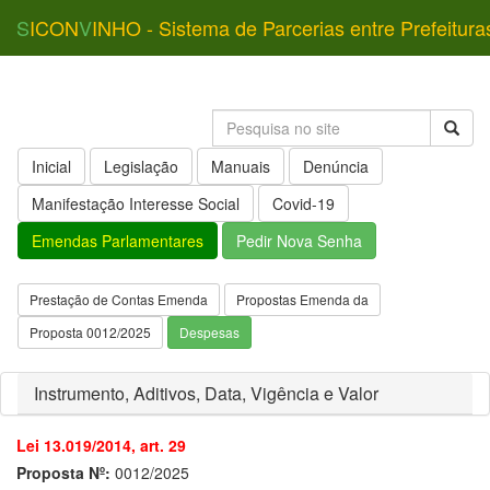
S
ICON
V
INHO - Sistema de Parcerias entre Prefeitura
Inicial
Legislação
Manuais
Denúncia
Manifestação Interesse Social
Covid-19
Emendas Parlamentares
Pedir Nova Senha
Prestação de Contas Emenda
Propostas Emenda da
Proposta 0012/2025
Despesas
Instrumento, Aditivos, Data, Vigência e Valor
Lei 13.019/2014, art. 29
Proposta Nº:
0012/2025