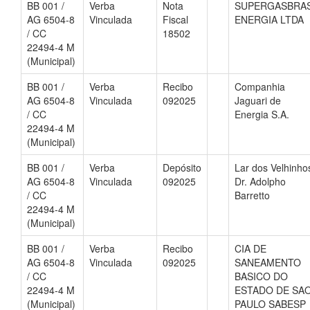
BB 001 /
Verba
Nota
SUPERGASBRA
AG 6504-8
Vinculada
Fiscal
ENERGIA LTDA
/ CC
18502
22494-4 M
(Municipal)
BB 001 /
Verba
Recibo
Companhia
AG 6504-8
Vinculada
092025
Jaguari de
/ CC
Energia S.A.
22494-4 M
(Municipal)
BB 001 /
Verba
Depósito
Lar dos Velhinho
AG 6504-8
Vinculada
092025
Dr. Adolpho
/ CC
Barretto
22494-4 M
(Municipal)
BB 001 /
Verba
Recibo
CIA DE
AG 6504-8
Vinculada
092025
SANEAMENTO
/ CC
BASICO DO
22494-4 M
ESTADO DE SA
(Municipal)
PAULO SABESP