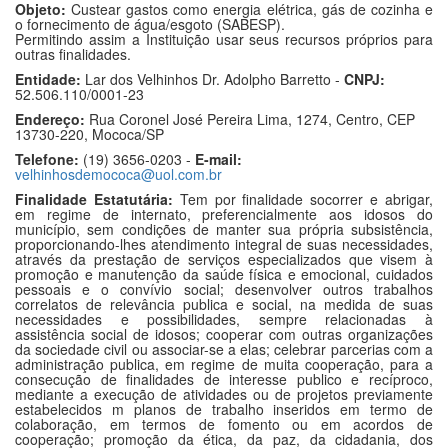
Objeto:
Custear gastos como energia elétrica, gás de cozinha e
o fornecimento de água/esgoto (SABESP).
Permitindo assim a Instituição usar seus recursos próprios para
outras finalidades.
Entidade:
Lar dos Velhinhos Dr. Adolpho Barretto -
CNPJ:
52.506.110/0001-23
Endereço:
Rua Coronel José Pereira Lima, 1274, Centro, CEP
13730-220, Mococa/SP
Telefone:
(19) 3656-0203 -
E-mail:
velhinhosdemococa@uol.com.br
Finalidade Estatutária:
Tem por finalidade socorrer e abrigar,
em regime de internato, preferencialmente aos idosos do
município, sem condições de manter sua própria subsistência,
proporcionando-lhes atendimento integral de suas necessidades,
através da prestação de serviços especializados que visem à
promoção e manutenção da saúde física e emocional, cuidados
pessoais e o convívio social; desenvolver outros trabalhos
correlatos de relevância publica e social, na medida de suas
necessidades e possibilidades, sempre relacionadas à
assistência social de idosos; cooperar com outras organizações
da sociedade civil ou associar-se a elas; celebrar parcerias com a
administração publica, em regime de muita cooperação, para a
consecução de finalidades de interesse publico e recíproco,
mediante a execução de atividades ou de projetos previamente
estabelecidos m planos de trabalho inseridos em termo de
colaboração, em termos de fomento ou em acordos de
cooperação; promoção da ética, da paz, da cidadania, dos