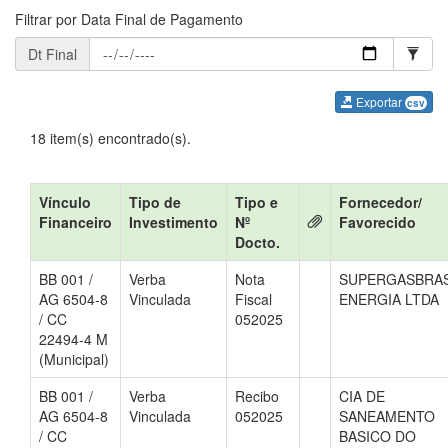
Filtrar por Data Final de Pagamento
Dt Final
Exportar
csv
18 item(s) encontrado(s).
Vínculo
Tipo de
Tipo e
Fornecedor/
Financeiro
Investimento
Nº
Favorecido
Docto.
BB 001 /
Verba
Nota
SUPERGASBRA
AG 6504-8
Vinculada
Fiscal
ENERGIA LTDA
/ CC
052025
22494-4 M
(Municipal)
BB 001 /
Verba
Recibo
CIA DE
AG 6504-8
Vinculada
052025
SANEAMENTO
/ CC
BASICO DO