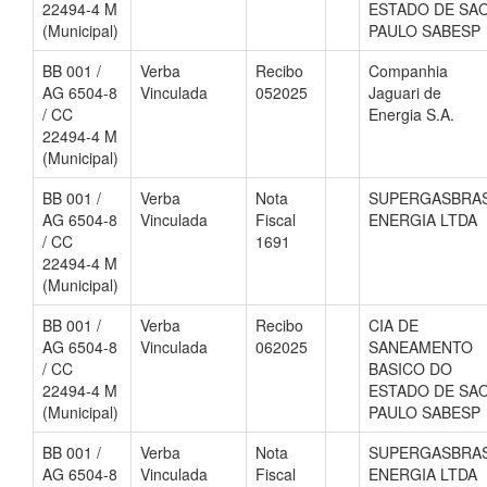
22494-4 M
ESTADO DE SA
(Municipal)
PAULO SABESP
BB 001 /
Verba
Recibo
Companhia
AG 6504-8
Vinculada
052025
Jaguari de
/ CC
Energia S.A.
22494-4 M
(Municipal)
BB 001 /
Verba
Nota
SUPERGASBRA
AG 6504-8
Vinculada
Fiscal
ENERGIA LTDA
/ CC
1691
22494-4 M
(Municipal)
BB 001 /
Verba
Recibo
CIA DE
AG 6504-8
Vinculada
062025
SANEAMENTO
/ CC
BASICO DO
22494-4 M
ESTADO DE SA
(Municipal)
PAULO SABESP
BB 001 /
Verba
Nota
SUPERGASBRA
AG 6504-8
Vinculada
Fiscal
ENERGIA LTDA