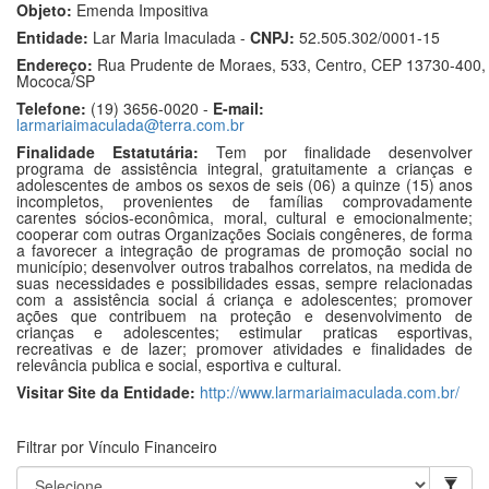
Objeto:
Emenda Impositiva
Entidade:
Lar Maria Imaculada -
CNPJ:
52.505.302/0001-15
Endereço:
Rua Prudente de Moraes, 533, Centro, CEP 13730-400,
Mococa/SP
Telefone:
(19) 3656-0020 -
E-mail:
larmariaimaculada@terra.com.br
Finalidade Estatutária:
Tem por finalidade desenvolver
programa de assistência integral, gratuitamente a crianças e
adolescentes de ambos os sexos de seis (06) a quinze (15) anos
incompletos, provenientes de famílias comprovadamente
carentes sócios-econômica, moral, cultural e emocionalmente;
cooperar com outras Organizações Sociais congêneres, de forma
a favorecer a integração de programas de promoção social no
município; desenvolver outros trabalhos correlatos, na medida de
suas necessidades e possibilidades essas, sempre relacionadas
com a assistência social á criança e adolescentes; promover
ações que contribuem na proteção e desenvolvimento de
crianças e adolescentes; estimular praticas esportivas,
recreativas e de lazer; promover atividades e finalidades de
relevância publica e social, esportiva e cultural.
Visitar Site da Entidade:
http://www.larmariaimaculada.com.br/
Filtrar por Vínculo Financeiro