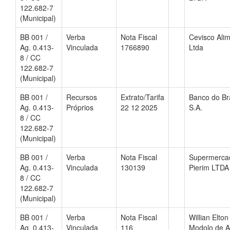
122.682-7
(Municipal)
BB 001 /
Verba
Nota Fiscal
Cevisco Ali
Ag. 0.413-
Vinculada
1766890
Ltda
8 / CC
122.682-7
(Municipal)
BB 001 /
Recursos
Extrato/Tarifa
Banco do Bra
Ag. 0.413-
Próprios
22 12 2025
S.A.
8 / CC
122.682-7
(Municipal)
BB 001 /
Verba
Nota Fiscal
Supermerca
Ag. 0.413-
Vinculada
130139
Pierim LTDA
8 / CC
122.682-7
(Municipal)
BB 001 /
Verba
Nota Fiscal
Willian Elton
Ag. 0.413-
Vinculada
116
Modolo de A