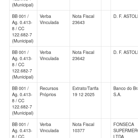
(Municipal)
BB 001 /
Verba
Nota Fiscal
D. F. ASTO
Ag. 0.413-
Vinculada
23643
8 / CC
122.682-7
(Municipal)
BB 001 /
Verba
Nota Fiscal
D. F. ASTO
Ag. 0.413-
Vinculada
23642
8 / CC
122.682-7
(Municipal)
BB 001 /
Recursos
Extrato/Tarifa
Banco do Bra
Ag. 0.413-
Próprios
19 12 2025
S.A.
8 / CC
122.682-7
(Municipal)
BB 001 /
Verba
Nota Fiscal
FONSECA
Ag. 0.413-
Vinculada
10377
SUPERMER
8 / CC
LTDA