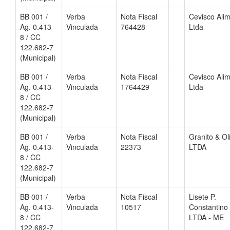
BB 001 /
Verba
Nota Fiscal
Cevisco Ali
Ag. 0.413-
Vinculada
764428
Ltda
8 / CC
122.682-7
(Municipal)
BB 001 /
Verba
Nota Fiscal
Cevisco Ali
Ag. 0.413-
Vinculada
1764429
Ltda
8 / CC
122.682-7
(Municipal)
BB 001 /
Verba
Nota Fiscal
Granito & Ol
Ag. 0.413-
Vinculada
22373
LTDA
8 / CC
122.682-7
(Municipal)
BB 001 /
Verba
Nota Fiscal
Lisete P.
Ag. 0.413-
Vinculada
10517
Constantino
8 / CC
LTDA - ME
122.682-7