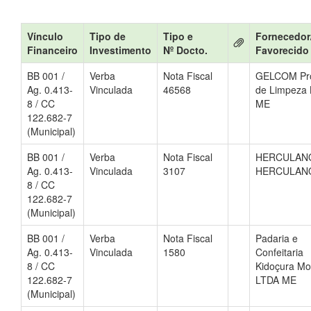
Vínculo
Tipo de
Tipo e
Fornecedor
Financeiro
Investimento
Nº Docto.
Favorecido
BB 001 /
Verba
Nota Fiscal
GELCOM Pr
Ag. 0.413-
Vinculada
46568
de Limpeza 
8 / CC
ME
122.682-7
(Municipal)
BB 001 /
Verba
Nota Fiscal
HERCULAN
Ag. 0.413-
Vinculada
3107
HERCULAN
8 / CC
122.682-7
(Municipal)
BB 001 /
Verba
Nota Fiscal
Padaria e
Ag. 0.413-
Vinculada
1580
Confeitaria
8 / CC
Kidoçura M
122.682-7
LTDA ME
(Municipal)