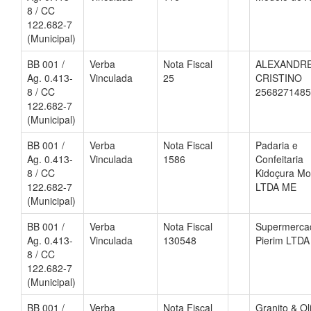
8 / CC
122.682-7
(Municipal)
BB 001 /
Verba
Nota Fiscal
ALEXANDR
Ag. 0.413-
Vinculada
25
CRISTINO
8 / CC
2568271485
122.682-7
(Municipal)
BB 001 /
Verba
Nota Fiscal
Padaria e
Ag. 0.413-
Vinculada
1586
Confeitaria
8 / CC
Kidoçura M
122.682-7
LTDA ME
(Municipal)
BB 001 /
Verba
Nota Fiscal
Supermerca
Ag. 0.413-
Vinculada
130548
Pierim LTDA
8 / CC
122.682-7
(Municipal)
BB 001 /
Verba
Nota Fiscal
Granito & Ol