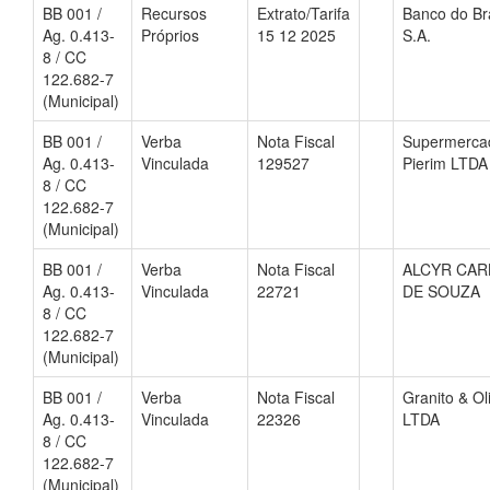
BB 001 /
Recursos
Extrato/Tarifa
Banco do Bra
Ag. 0.413-
Próprios
15 12 2025
S.A.
8 / CC
122.682-7
(Municipal)
BB 001 /
Verba
Nota Fiscal
Supermerca
Ag. 0.413-
Vinculada
129527
Pierim LTDA
8 / CC
122.682-7
(Municipal)
BB 001 /
Verba
Nota Fiscal
ALCYR CAR
Ag. 0.413-
Vinculada
22721
DE SOUZA
8 / CC
122.682-7
(Municipal)
BB 001 /
Verba
Nota Fiscal
Granito & Ol
Ag. 0.413-
Vinculada
22326
LTDA
8 / CC
122.682-7
(Municipal)