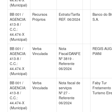
44.474-X
(Municipal)
BB 001 /
Recursos
Extrato/Tarifa
Banco do Br
AGENCIA:
Próprios
REF. 06/2024
S.A.
413-8 /
C.C.:
44.474-X
(Municipal)
BB 001 /
Verba
Nota
REGIS AU
AGENCIA:
Vinculada
Fiscal/DANFE
PIANI
413-8 /
Nº 3819 -
C.C.:
Referente
44.474-X
06/2024
(Municipal)
BB 001 /
Verba
Nota fiscal de
Faby Tur
AGENCIA:
Vinculada
serviços
Fretamento
413-8 /
Nº 27 -
Turismo Eire
C.C.:
Referente
44.474-X
06/2024
(Municipal)