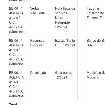
BB 001 /
Verba
Nota fiscal de
Faby Tur
AGENCIA:
Vinculada
serviços
Fretamento
413-8 /
Nº 43 -
Turismo Eire
C.C.:
Referente
44.474-X
12/2024
(Municipal)
BB 001 /
Recursos
Extrato/Tarifa
Banco do Br
AGENCIA:
Próprios
REF. 12/2024
S.A.
413-8 /
C.C.:
44.474-X
(Municipal)
BB 001 /
Devolução
Guia outras
Município d
AGENCIA:
12/2024
Mococa
413-8 /
C.C.:
44.474-X
(Municipal)
Total