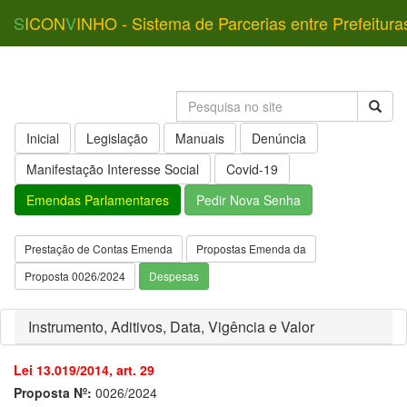
S
ICON
V
INHO - Sistema de Parcerias entre Prefeitura
Inicial
Legislação
Manuais
Denúncia
Manifestação Interesse Social
Covid-19
Emendas Parlamentares
Pedir Nova Senha
Prestação de Contas Emenda
Propostas Emenda da
Proposta 0026/2024
Despesas
Instrumento, Aditivos, Data, Vigência e Valor
Lei 13.019/2014, art. 29
Proposta Nº:
0026/2024