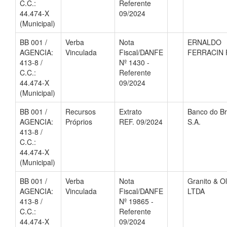
C.C.:
Referente
44.474-X
09/2024
(Municipal)
BB 001 /
Verba
Nota
ERNALDO
AGENCIA:
Vinculada
Fiscal/DANFE
FERRACIN 
413-8 /
Nº 1430 -
C.C.:
Referente
44.474-X
09/2024
(Municipal)
BB 001 /
Recursos
Extrato
Banco do Br
AGENCIA:
Próprios
REF. 09/2024
S.A.
413-8 /
C.C.:
44.474-X
(Municipal)
BB 001 /
Verba
Nota
Granito & Ol
AGENCIA:
Vinculada
Fiscal/DANFE
LTDA
413-8 /
Nº 19865 -
C.C.:
Referente
44.474-X
09/2024