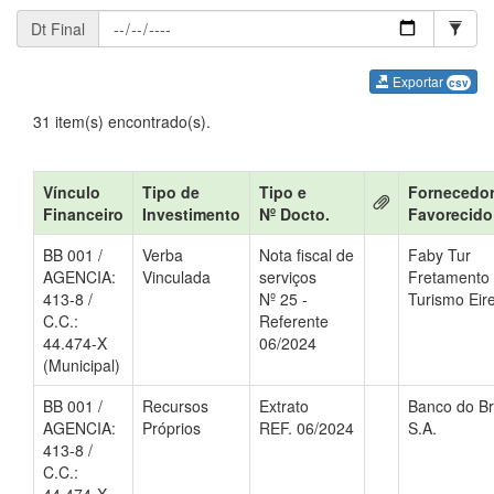
Dt Final
Exportar
csv
31 item(s) encontrado(s).
Vínculo
Tipo de
Tipo e
Fornecedor
Financeiro
Investimento
Nº Docto.
Favorecido
BB 001 /
Verba
Nota fiscal de
Faby Tur
AGENCIA:
Vinculada
serviços
Fretamento
413-8 /
Nº 25 -
Turismo Eire
C.C.:
Referente
44.474-X
06/2024
(Municipal)
BB 001 /
Recursos
Extrato
Banco do Br
AGENCIA:
Próprios
REF. 06/2024
S.A.
413-8 /
C.C.: