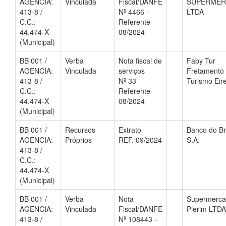
AGENCIA:
Vinculada
Fiscal/DANFE
SUPERME
413-8 /
Nº 4466 -
LTDA
C.C.:
Referente
44.474-X
08/2024
(Municipal)
BB 001 /
Verba
Nota fiscal de
Faby Tur
AGENCIA:
Vinculada
serviços
Fretamento
413-8 /
Nº 33 -
Turismo Eire
C.C.:
Referente
44.474-X
08/2024
(Municipal)
BB 001 /
Recursos
Extrato
Banco do Br
AGENCIA:
Próprios
REF. 09/2024
S.A.
413-8 /
C.C.:
44.474-X
(Municipal)
BB 001 /
Verba
Nota
Supermerc
AGENCIA:
Vinculada
Fiscal/DANFE
Pierim LTDA
413-8 /
Nº 108443 -