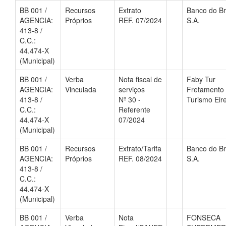
BB 001 /
Recursos
Extrato
Banco do Br
AGENCIA:
Próprios
REF. 07/2024
S.A.
413-8 /
C.C.:
44.474-X
(Municipal)
BB 001 /
Verba
Nota fiscal de
Faby Tur
AGENCIA:
Vinculada
serviços
Fretamento
413-8 /
Nº 30 -
Turismo Eire
C.C.:
Referente
44.474-X
07/2024
(Municipal)
BB 001 /
Recursos
Extrato/Tarifa
Banco do Br
AGENCIA:
Próprios
REF. 08/2024
S.A.
413-8 /
C.C.:
44.474-X
(Municipal)
BB 001 /
Verba
Nota
FONSECA