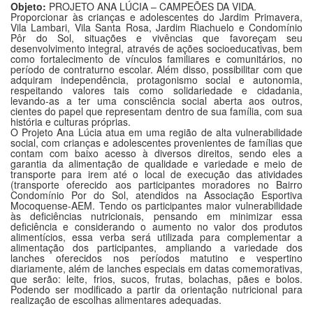
Objeto:
PROJETO ANA LÚCIA – CAMPEÕES DA VIDA.
Proporcionar às crianças e adolescentes do Jardim Primavera,
Vila Lambari, Vila Santa Rosa, Jardim Riachuelo e Condomínio
Pôr do Sol, situações e vivências que favoreçam seu
desenvolvimento integral, através de ações socioeducativas, bem
como fortalecimento de vínculos familiares e comunitários, no
período de contraturno escolar. Além disso, possibilitar com que
adquiram independência, protagonismo social e autonomia,
respeitando valores tais como solidariedade e cidadania,
levando-as a ter uma consciência social aberta aos outros,
cientes do papel que representam dentro de sua família, com sua
história e culturas próprias.
O Projeto Ana Lúcia atua em uma região de alta vulnerabilidade
social, com crianças e adolescentes provenientes de famílias que
contam com baixo acesso à diversos direitos, sendo eles a
garantia da alimentação de qualidade e variedade e meio de
transporte para irem até o local de execução das atividades
(transporte oferecido aos participantes moradores no Bairro
Condomínio Por do Sol, atendidos na Associação Esportiva
Mocoquense-AEM. Tendo os participantes maior vulnerabilidade
às deficiências nutricionais, pensando em minimizar essa
deficiência e considerando o aumento no valor dos produtos
alimentícios, essa verba será utilizada para complementar a
alimentação dos participantes, ampliando a variedade dos
lanches oferecidos nos períodos matutino e vespertino
diariamente, além de lanches especiais em datas comemorativas,
que serão: leite, frios, sucos, frutas, bolachas, pães e bolos.
Podendo ser modificado a partir da orientação nutricional para
realização de escolhas alimentares adequadas.