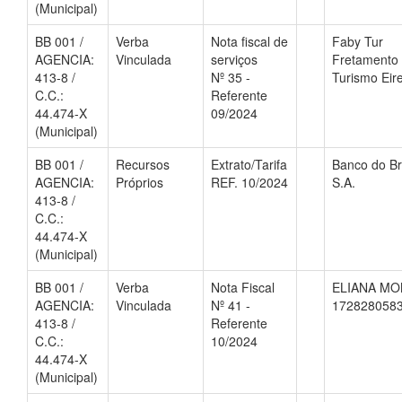
(Municipal)
BB 001 /
Verba
Nota fiscal de
Faby Tur
AGENCIA:
Vinculada
serviços
Fretamento
413-8 /
Nº 35 -
Turismo Eire
C.C.:
Referente
44.474-X
09/2024
(Municipal)
BB 001 /
Recursos
Extrato/Tarifa
Banco do Br
AGENCIA:
Próprios
REF. 10/2024
S.A.
413-8 /
C.C.:
44.474-X
(Municipal)
BB 001 /
Verba
Nota Fiscal
ELIANA MO
AGENCIA:
Vinculada
Nº 41 -
172828058
413-8 /
Referente
C.C.:
10/2024
44.474-X
(Municipal)