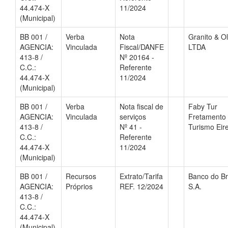
44.474-X
11/2024
(Municipal)
BB 001 /
Verba
Nota
Granito & Ol
AGENCIA:
Vinculada
Fiscal/DANFE
LTDA
413-8 /
Nº 20164 -
C.C.:
Referente
44.474-X
11/2024
(Municipal)
BB 001 /
Verba
Nota fiscal de
Faby Tur
AGENCIA:
Vinculada
serviços
Fretamento
413-8 /
Nº 41 -
Turismo Eire
C.C.:
Referente
44.474-X
11/2024
(Municipal)
BB 001 /
Recursos
Extrato/Tarifa
Banco do Br
AGENCIA:
Próprios
REF. 12/2024
S.A.
413-8 /
C.C.:
44.474-X
(Municipal)