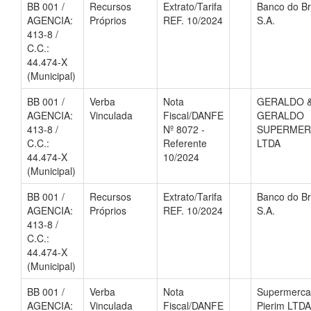
BB 001 /
Recursos
Extrato/Tarifa
Banco do Br
AGENCIA:
Próprios
REF. 10/2024
S.A.
413-8 /
C.C.:
44.474-X
(Municipal)
BB 001 /
Verba
Nota
GERALDO 
AGENCIA:
Vinculada
Fiscal/DANFE
GERALDO
413-8 /
Nº 8072 -
SUPERME
C.C.:
Referente
LTDA
44.474-X
10/2024
(Municipal)
BB 001 /
Recursos
Extrato/Tarifa
Banco do Br
AGENCIA:
Próprios
REF. 10/2024
S.A.
413-8 /
C.C.:
44.474-X
(Municipal)
BB 001 /
Verba
Nota
Supermerc
AGENCIA:
Vinculada
Fiscal/DANFE
Pierim LTDA