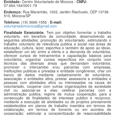
Entidade:
Centro Voluntariado de Mococa -
CNPJ:
07.664.194/0001-79
Endereço:
Rua Maranhão, 1003, Jardim Riachuelo, CEP 13738-
510, Mococa/SP
Telefone:
(19) 3666-1556 -
E-mail:
voluntariadomococa@gmail.com
Finalidade Estatutária:
Tem por objetivo fomentar o trabalho
voluntario, em beneficio da comunidade, desenvolvendo as
seguintes atividades: promoção do voluntariado, estimulando o
trabalho voluntario de relevância publica e social nas áreas de
educação, cultura, lazer, esportiva e também de apoio ao idoso,
estabelecer um elo entre a oferta e a demanda de voluntários,
oferecer cursos de treinamentos e capacitação básicos para
voluntários, organizar cursos específicos em conjunto com
técnicos das diversas áreas que demandam voluntários,
promover o intercambio e/ou parcerias com empresas,
instituições publicas e privadas e entidade congêneres, criar um
banco de dados mediante cadastramento de voluntários,
associação e entidades afins, prestar assessoria a entidades e
pessoas com atividades afins ou interessadas na causa do
voluntariado, cooperar com outras organizações da sociedade
civil ou associar-se a elas; celebrar parcerias com a
administração publica, regime de mutua cooperação, para a
consecução de finalidades de interesse publico e recíproco,
mediante a execução de atividades ou de projetos previamente
estabelecidos em planos de trabalho inseridos em termos de
colaboração, em termos de fomento ou em acordos de
cooperação; estimular a conscientização de responsabilidade