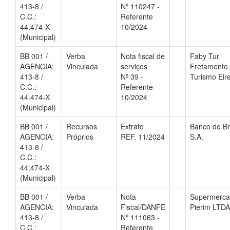
413-8 /
Nº 110247 -
C.C.:
Referente
44.474-X
10/2024
(Municipal)
BB 001 /
Verba
Nota fiscal de
Faby Tur
AGENCIA:
Vinculada
serviços
Fretamento
413-8 /
Nº 39 -
Turismo Eire
C.C.:
Referente
44.474-X
10/2024
(Municipal)
BB 001 /
Recursos
Extrato
Banco do Br
AGENCIA:
Próprios
REF. 11/2024
S.A.
413-8 /
C.C.:
44.474-X
(Municipal)
BB 001 /
Verba
Nota
Supermerc
AGENCIA:
Vinculada
Fiscal/DANFE
Pierim LTDA
413-8 /
Nº 111063 -
C.C.:
Referente