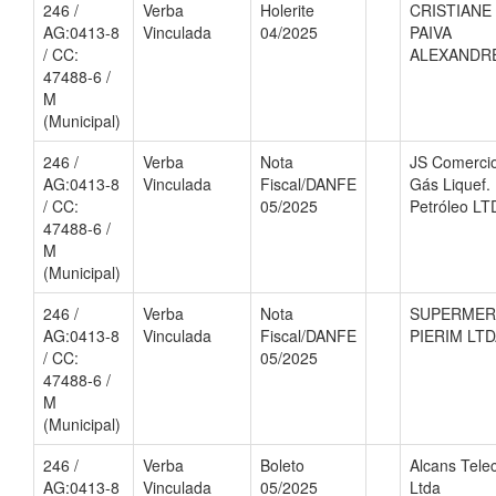
246 /
Verba
Holerite
CRISTIANE
AG:0413-8
Vinculada
04/2025
PAIVA
/ CC:
ALEXANDR
47488-6 /
M
(Municipal)
246 /
Verba
Nota
JS Comerci
AG:0413-8
Vinculada
Fiscal/DANFE
Gás Liquef.
/ CC:
05/2025
Petróleo LT
47488-6 /
M
(Municipal)
246 /
Verba
Nota
SUPERME
AG:0413-8
Vinculada
Fiscal/DANFE
PIERIM LT
/ CC:
05/2025
47488-6 /
M
(Municipal)
246 /
Verba
Boleto
Alcans Tel
AG:0413-8
Vinculada
05/2025
Ltda