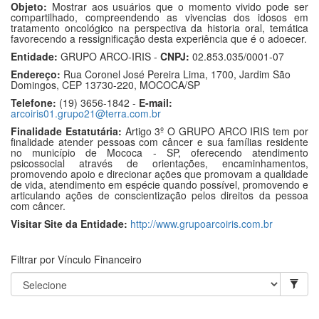
Objeto:
Mostrar aos usuários que o momento vivido pode ser
compartilhado, compreendendo as vivencias dos idosos em
tratamento oncológico na perspectiva da historia oral, temática
favorecendo a ressignificação desta experiência que é o adoecer.
Entidade:
GRUPO ARCO-IRIS -
CNPJ:
02.853.035/0001-07
Endereço:
Rua Coronel José Pereira Lima, 1700, Jardim São
Domingos, CEP 13730-220, MOCOCA/SP
Telefone:
(19) 3656-1842 -
E-mail:
arcoiris01.grupo21@terra.com.br
Finalidade Estatutária:
Artigo 3º O GRUPO ARCO IRIS tem por
finalidade atender pessoas com câncer e sua famílias residente
no município de Mococa - SP, oferecendo atendimento
psicossocial através de orientações, encaminhamentos,
promovendo apoio e direcionar ações que promovam a qualidade
de vida, atendimento em espécie quando possível, promovendo e
articulando ações de conscientização pelos direitos da pessoa
com câncer.
Visitar Site da Entidade:
http://www.grupoarcoiris.com.br
Filtrar por Vínculo Financeiro