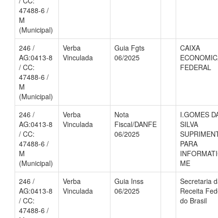
/ CC:
47488-6 /
M
(Municipal)
246 /
Verba
Guia Fgts
CAIXA
AG:0413-8
Vinculada
06/2025
ECONOMIC
/ CC:
FEDERAL
47488-6 /
M
(Municipal)
246 /
Verba
Nota
I.GOMES D
AG:0413-8
Vinculada
Fiscal/DANFE
SILVA
/ CC:
06/2025
SUPRIMEN
47488-6 /
PARA
M
INFORMATI
(Municipal)
ME
246 /
Verba
Guia Inss
Secretaria 
AG:0413-8
Vinculada
06/2025
Receita Fed
/ CC:
do Brasil
47488-6 /