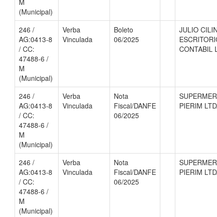
M
(Municipal)
246 /
Verba
Boleto
JULIO CILI
AG:0413-8
Vinculada
06/2025
ESCRITORI
/ CC:
CONTABIL 
47488-6 /
M
(Municipal)
246 /
Verba
Nota
SUPERME
AG:0413-8
Vinculada
Fiscal/DANFE
PIERIM LT
/ CC:
06/2025
47488-6 /
M
(Municipal)
246 /
Verba
Nota
SUPERME
AG:0413-8
Vinculada
Fiscal/DANFE
PIERIM LT
/ CC:
06/2025
47488-6 /
M
(Municipal)