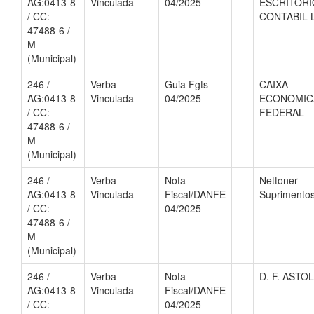
AG:0413-8
Vinculada
04/2025
ESCRITORI
/ CC:
CONTABIL 
47488-6 /
M
(Municipal)
246 /
Verba
Guia Fgts
CAIXA
AG:0413-8
Vinculada
04/2025
ECONOMIC
/ CC:
FEDERAL
47488-6 /
M
(Municipal)
246 /
Verba
Nota
Nettoner
AG:0413-8
Vinculada
Fiscal/DANFE
Suprimentos
/ CC:
04/2025
47488-6 /
M
(Municipal)
246 /
Verba
Nota
D. F. ASTO
AG:0413-8
Vinculada
Fiscal/DANFE
/ CC:
04/2025