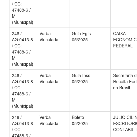
/ CC:
47488-6 /
M
(Municipal)
246 /
Verba
Guia Fgts
CAIXA
AG:0413-8
Vinculada
05/2025
ECONOMIC
/ CC:
FEDERAL
47488-6 /
M
(Municipal)
246 /
Verba
Guia Inss
Secretaria 
AG:0413-8
Vinculada
05/2025
Receita Fed
/ CC:
do Brasil
47488-6 /
M
(Municipal)
246 /
Verba
Boleto
JULIO CILI
AG:0413-8
Vinculada
05/2025
ESCRITORI
/ CC:
CONTABIL 
47488-6 /