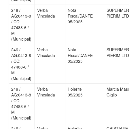
246 /
Verba
Nota
SUPERME
AG:0413-8
Vinculada
Fiscal/DANFE
PIERIM LT
/ CC:
05/2025
47488-6 /
M
(Municipal)
246 /
Verba
Nota
SUPERME
AG:0413-8
Vinculada
Fiscal/DANFE
PIERIM LT
/ CC:
05/2025
47488-6 /
M
(Municipal)
246 /
Verba
Holerite
Marcia Masil
AG:0413-8
Vinculada
05/2025
Giglio
/ CC:
47488-6 /
M
(Municipal)
246 /
Verba
Holerite
CRISTIANE