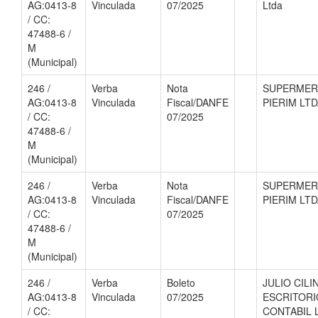
AG:0413-8
Vinculada
07/2025
Ltda
/ CC:
47488-6 /
M
(Municipal)
246 /
Verba
Nota
SUPERME
AG:0413-8
Vinculada
Fiscal/DANFE
PIERIM LT
/ CC:
07/2025
47488-6 /
M
(Municipal)
246 /
Verba
Nota
SUPERME
AG:0413-8
Vinculada
Fiscal/DANFE
PIERIM LT
/ CC:
07/2025
47488-6 /
M
(Municipal)
246 /
Verba
Boleto
JULIO CILI
AG:0413-8
Vinculada
07/2025
ESCRITORI
/ CC:
CONTABIL 