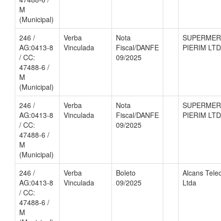
M
(Municipal)
246 /
Verba
Nota
SUPERME
AG:0413-8
Vinculada
Fiscal/DANFE
PIERIM LT
/ CC:
09/2025
47488-6 /
M
(Municipal)
246 /
Verba
Nota
SUPERME
AG:0413-8
Vinculada
Fiscal/DANFE
PIERIM LT
/ CC:
09/2025
47488-6 /
M
(Municipal)
246 /
Verba
Boleto
Alcans Tel
AG:0413-8
Vinculada
09/2025
Ltda
/ CC:
47488-6 /
M