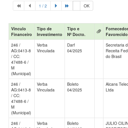
1 / 2
OK
Vínculo
Tipo de
Tipo e
Fornecedor
Financeiro
Investimento
Nº Docto.
Favorecido
246 /
Verba
Darf
Secretaria 
AG:0413-8
Vinculada
04/2025
Receita Fed
/ CC:
do Brasil
47488-6 /
M
(Municipal)
246 /
Verba
Boleto
Alcans Tel
AG:0413-8
Vinculada
04/2025
Ltda
/ CC:
47488-6 /
M
(Municipal)
246 /
Verba
Boleto
JULIO CILI