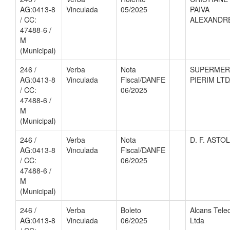
AG:0413-8
Vinculada
05/2025
PAIVA
/ CC:
ALEXANDR
47488-6 /
M
(Municipal)
246 /
Verba
Nota
SUPERME
AG:0413-8
Vinculada
Fiscal/DANFE
PIERIM LT
/ CC:
06/2025
47488-6 /
M
(Municipal)
246 /
Verba
Nota
D. F. ASTO
AG:0413-8
Vinculada
Fiscal/DANFE
/ CC:
06/2025
47488-6 /
M
(Municipal)
246 /
Verba
Boleto
Alcans Tel
AG:0413-8
Vinculada
06/2025
Ltda