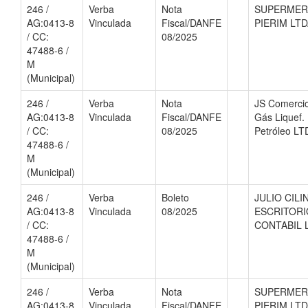
246 /
Verba
Nota
SUPERME
AG:0413-8
Vinculada
Fiscal/DANFE
PIERIM LT
/ CC:
08/2025
47488-6 /
M
(Municipal)
246 /
Verba
Nota
JS Comerci
AG:0413-8
Vinculada
Fiscal/DANFE
Gás Liquef.
/ CC:
08/2025
Petróleo LT
47488-6 /
M
(Municipal)
246 /
Verba
Boleto
JULIO CILI
AG:0413-8
Vinculada
08/2025
ESCRITORI
/ CC:
CONTABIL 
47488-6 /
M
(Municipal)
246 /
Verba
Nota
SUPERME
AG:0413-8
Vinculada
Fiscal/DANFE
PIERIM LT