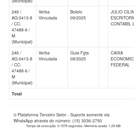
(Municipal)
246 /
Verba
Boleto
JULIO CILI
AG:0413-8
Vinculada
09/2025
ESCRITORI
/ CC:
CONTABIL 
47488-6 /
M
(Municipal)
246 /
Verba
Guia Fgts
CAIXA
AG:0413-8
Vinculada
09/2025
ECONOMIC
/ CC:
FEDERAL
47488-6 /
M
(Municipal)
Total
© Plataforma Terceiro Setor - Suporte somente via
WhatsApp através do número: (15) 3036-2750
Tempo de execução: 0.1579 segundos. Memória usada: 1.25 MB