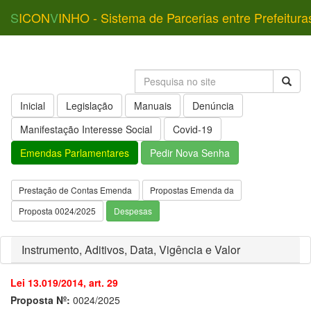
S
ICON
V
INHO - Sistema de Parcerias entre Prefeitura
Inicial
Legislação
Manuais
Denúncia
Manifestação Interesse Social
Covid-19
Emendas Parlamentares
Pedir Nova Senha
Prestação de Contas Emenda
Propostas Emenda da
Proposta 0024/2025
Despesas
Instrumento, Aditivos, Data, Vigência e Valor
Lei 13.019/2014, art. 29
Proposta Nº:
0024/2025