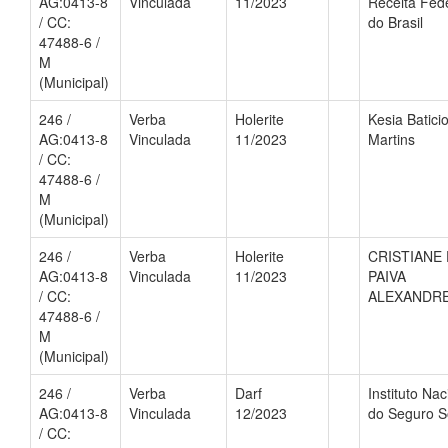
AG:0413-8
Vinculada
11/2023
Receita Fed
/ CC:
do Brasil
47488-6 /
M
(Municipal)
246 /
Verba
Holerite
Kesia Batici
AG:0413-8
Vinculada
11/2023
Martins
/ CC:
47488-6 /
M
(Municipal)
246 /
Verba
Holerite
CRISTIANE
AG:0413-8
Vinculada
11/2023
PAIVA
/ CC:
ALEXANDR
47488-6 /
M
(Municipal)
246 /
Verba
Darf
Instituto Nac
AG:0413-8
Vinculada
12/2023
do Seguro S
/ CC: