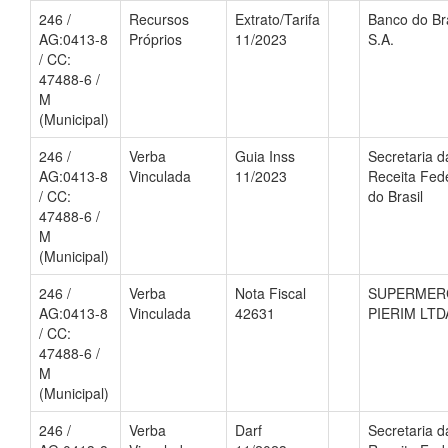
246 /
Recursos
Extrato/Tarifa
Banco do Bra
AG:0413-8
Próprios
11/2023
S.A.
/ CC:
47488-6 /
M
(Municipal)
246 /
Verba
Guia Inss
Secretaria d
AG:0413-8
Vinculada
11/2023
Receita Fed
/ CC:
do Brasil
47488-6 /
M
(Municipal)
246 /
Verba
Nota Fiscal
SUPERMER
AG:0413-8
Vinculada
42631
PIERIM LTD
/ CC:
47488-6 /
M
(Municipal)
246 /
Verba
Darf
Secretaria d