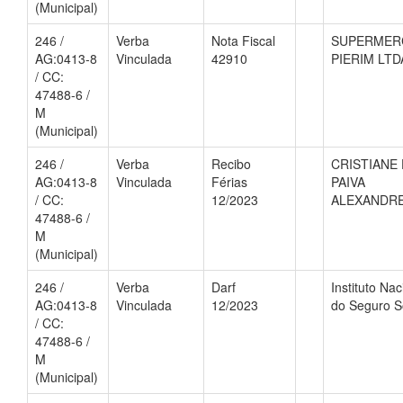
(Municipal)
246 /
Verba
Nota Fiscal
SUPERMER
AG:0413-8
Vinculada
42910
PIERIM LTD
/ CC:
47488-6 /
M
(Municipal)
246 /
Verba
Recibo
CRISTIANE
AG:0413-8
Vinculada
Férias
PAIVA
/ CC:
12/2023
ALEXANDR
47488-6 /
M
(Municipal)
246 /
Verba
Darf
Instituto Nac
AG:0413-8
Vinculada
12/2023
do Seguro S
/ CC:
47488-6 /
M
(Municipal)