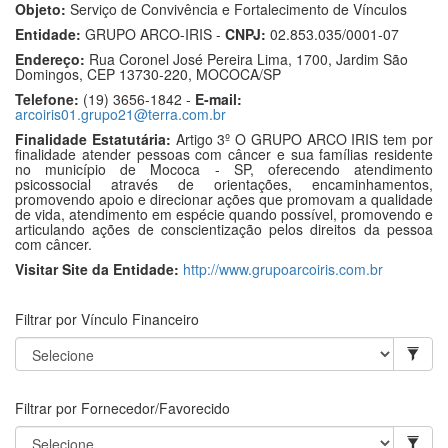
Objeto:
Serviço de Convivência e Fortalecimento de Vínculos
Entidade:
GRUPO ARCO-IRIS -
CNPJ:
02.853.035/0001-07
Endereço:
Rua Coronel José Pereira Lima, 1700, Jardim São
Domingos, CEP 13730-220, MOCOCA/SP
Telefone:
(19) 3656-1842 -
E-mail:
arcoiris01.grupo21@terra.com.br
Finalidade Estatutária:
Artigo 3º O GRUPO ARCO IRIS tem por
finalidade atender pessoas com câncer e sua famílias residente
no município de Mococa - SP, oferecendo atendimento
psicossocial através de orientações, encaminhamentos,
promovendo apoio e direcionar ações que promovam a qualidade
de vida, atendimento em espécie quando possível, promovendo e
articulando ações de conscientização pelos direitos da pessoa
com câncer.
Visitar Site da Entidade:
http://www.grupoarcoiris.com.br
Filtrar por Vínculo Financeiro
Filtrar por Fornecedor/Favorecido