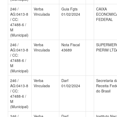
246 /
Verba
Guia Fgts
CAIXA
AG:0413-8
Vinculada
01/02/2024
ECONOMIC
/ CC:
FEDERAL
47488-6 /
M
(Municipal)
246 /
Verba
Nota Fiscal
SUPERMER
AG:0413-8
Vinculada
43689
PIERIM LTD
/ CC:
47488-6 /
M
(Municipal)
246 /
Verba
Darf
Secretaria d
AG:0413-8
Vinculada
01/02/2024
Receita Fed
/ CC:
do Brasil
47488-6 /
M
(Municipal)
246 /
Verba
Darf
Instituto Nac