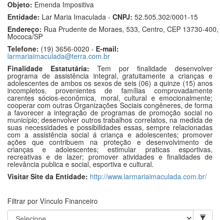
Objeto:
Emenda Impositiva
Entidade:
Lar Maria Imaculada -
CNPJ:
52.505.302/0001-15
Endereço:
Rua Prudente de Moraes, 533, Centro, CEP 13730-400,
Mococa/SP
Telefone:
(19) 3656-0020 -
E-mail:
larmariaimaculada@terra.com.br
Finalidade Estatutária:
Tem por finalidade desenvolver
programa de assistência integral, gratuitamente a crianças e
adolescentes de ambos os sexos de seis (06) a quinze (15) anos
incompletos, provenientes de famílias comprovadamente
carentes sócios-econômica, moral, cultural e emocionalmente;
cooperar com outras Organizações Sociais congêneres, de forma
a favorecer a integração de programas de promoção social no
município; desenvolver outros trabalhos correlatos, na medida de
suas necessidades e possibilidades essas, sempre relacionadas
com a assistência social á criança e adolescentes; promover
ações que contribuem na proteção e desenvolvimento de
crianças e adolescentes; estimular praticas esportivas,
recreativas e de lazer; promover atividades e finalidades de
relevância publica e social, esportiva e cultural.
Visitar Site da Entidade:
http://www.larmariaimaculada.com.br/
Filtrar por Vínculo Financeiro