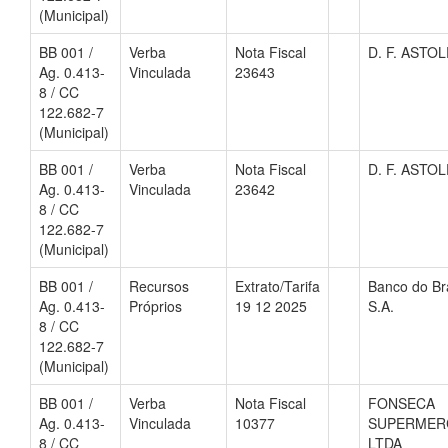
(Municipal)
BB 001 /
Verba
Nota Fiscal
D. F. ASTO
Ag. 0.413-
Vinculada
23643
8 / CC
122.682-7
(Municipal)
BB 001 /
Verba
Nota Fiscal
D. F. ASTO
Ag. 0.413-
Vinculada
23642
8 / CC
122.682-7
(Municipal)
BB 001 /
Recursos
Extrato/Tarifa
Banco do Bra
Ag. 0.413-
Próprios
19 12 2025
S.A.
8 / CC
122.682-7
(Municipal)
BB 001 /
Verba
Nota Fiscal
FONSECA
Ag. 0.413-
Vinculada
10377
SUPERMER
8 / CC
LTDA