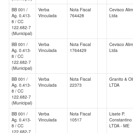
BB 001 /
Verba
Nota Fiscal
Cevisco Ali
Ag. 0.413-
Vinculada
764428
Ltda
8 / CC
122.682-7
(Municipal)
BB 001 /
Verba
Nota Fiscal
Cevisco Ali
Ag. 0.413-
Vinculada
1764429
Ltda
8 / CC
122.682-7
(Municipal)
BB 001 /
Verba
Nota Fiscal
Granito & Ol
Ag. 0.413-
Vinculada
22373
LTDA
8 / CC
122.682-7
(Municipal)
BB 001 /
Verba
Nota Fiscal
Lisete P.
Ag. 0.413-
Vinculada
10517
Constantino
8 / CC
LTDA - ME
122.682-7