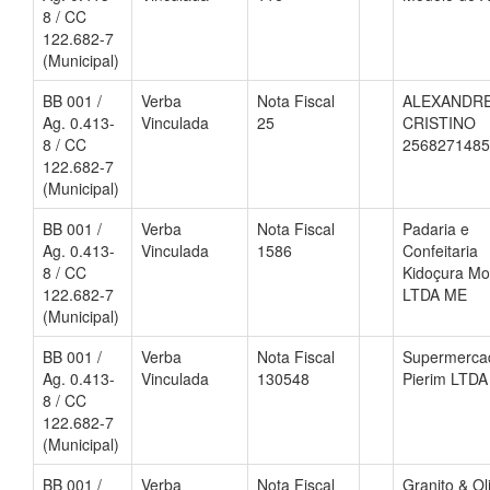
8 / CC
122.682-7
(Municipal)
BB 001 /
Verba
Nota Fiscal
ALEXANDR
Ag. 0.413-
Vinculada
25
CRISTINO
8 / CC
2568271485
122.682-7
(Municipal)
BB 001 /
Verba
Nota Fiscal
Padaria e
Ag. 0.413-
Vinculada
1586
Confeitaria
8 / CC
Kidoçura M
122.682-7
LTDA ME
(Municipal)
BB 001 /
Verba
Nota Fiscal
Supermerca
Ag. 0.413-
Vinculada
130548
Pierim LTDA
8 / CC
122.682-7
(Municipal)
BB 001 /
Verba
Nota Fiscal
Granito & Ol