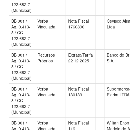
122.682-7
(Municipal)
BB 001 /
Verba
Nota Fiscal
Cevisco Ali
Ag. 0.413-
Vinculada
1766890
Ltda
8 / CC
122.682-7
(Municipal)
BB 001 /
Recursos
Extrato/Tarifa
Banco do Bra
Ag. 0.413-
Próprios
22 12 2025
S.A.
8 / CC
122.682-7
(Municipal)
BB 001 /
Verba
Nota Fiscal
Supermerca
Ag. 0.413-
Vinculada
130139
Pierim LTDA
8 / CC
122.682-7
(Municipal)
BB 001 /
Verba
Nota Fiscal
Willian Elton
Ag. 0.413-
Vinculada
116
Modolo de A