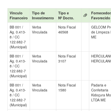
Vínculo
Tipo de
Tipo e
Fornecedor
Financeiro
Investimento
Nº Docto.
Favorecido
BB 001 /
Verba
Nota Fiscal
GELCOM Pr
Ag. 0.413-
Vinculada
46568
de Limpeza 
8 / CC
ME
122.682-7
(Municipal)
BB 001 /
Verba
Nota Fiscal
HERCULAN
Ag. 0.413-
Vinculada
3107
HERCULAN
8 / CC
122.682-7
(Municipal)
BB 001 /
Verba
Nota Fiscal
Padaria e
Ag. 0.413-
Vinculada
1580
Confeitaria
8 / CC
Kidoçura M
122.682-7
LTDA ME
(Municipal)