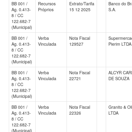
BB 001 /
Recursos
Extrato/Tarifa
Banco do Bra
Ag. 0.413-
Próprios
15 12 2025
S.A.
8 / CC
122.682-7
(Municipal)
BB 001 /
Verba
Nota Fiscal
Supermerca
Ag. 0.413-
Vinculada
129527
Pierim LTDA
8 / CC
122.682-7
(Municipal)
BB 001 /
Verba
Nota Fiscal
ALCYR CAR
Ag. 0.413-
Vinculada
22721
DE SOUZA
8 / CC
122.682-7
(Municipal)
BB 001 /
Verba
Nota Fiscal
Granito & Ol
Ag. 0.413-
Vinculada
22326
LTDA
8 / CC
122.682-7
(Municipal)