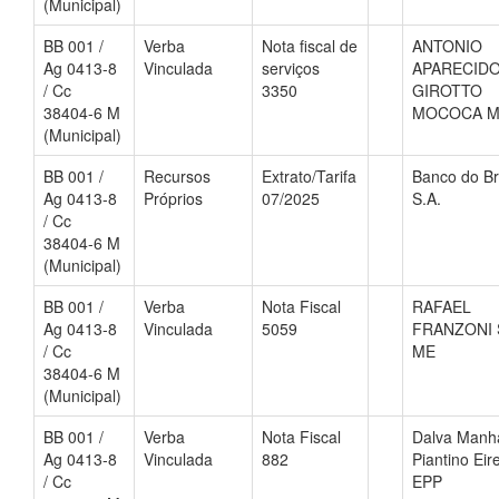
(Municipal)
BB 001 /
Verba
Nota fiscal de
ANTONIO
Ag 0413-8
Vinculada
serviços
APARECID
/ Cc
3350
GIROTTO
38404-6 M
MOCOCA 
(Municipal)
BB 001 /
Recursos
Extrato/Tarifa
Banco do Br
Ag 0413-8
Próprios
07/2025
S.A.
/ Cc
38404-6 M
(Municipal)
BB 001 /
Verba
Nota Fiscal
RAFAEL
Ag 0413-8
Vinculada
5059
FRANZONI 
/ Cc
ME
38404-6 M
(Municipal)
BB 001 /
Verba
Nota Fiscal
Dalva Manh
Ag 0413-8
Vinculada
882
Piantino Eire
/ Cc
EPP