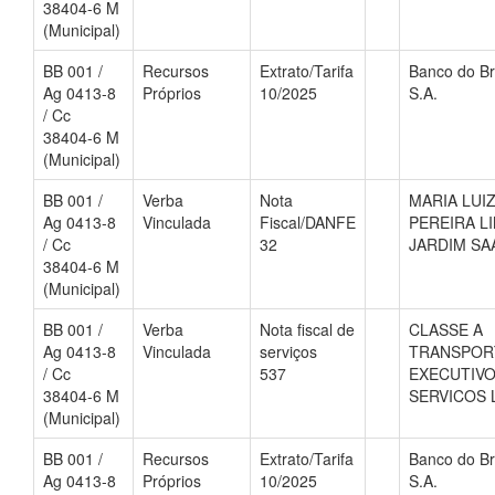
38404-6 M
(Municipal)
BB 001 /
Recursos
Extrato/Tarifa
Banco do Br
Ag 0413-8
Próprios
10/2025
S.A.
/ Cc
38404-6 M
(Municipal)
BB 001 /
Verba
Nota
MARIA LUI
Ag 0413-8
Vinculada
Fiscal/DANFE
PEREIRA L
/ Cc
32
JARDIM SA
38404-6 M
(Municipal)
BB 001 /
Verba
Nota fiscal de
CLASSE A
Ag 0413-8
Vinculada
serviços
TRANSPOR
/ Cc
537
EXECUTIVO
38404-6 M
SERVICOS 
(Municipal)
BB 001 /
Recursos
Extrato/Tarifa
Banco do Br
Ag 0413-8
Próprios
10/2025
S.A.