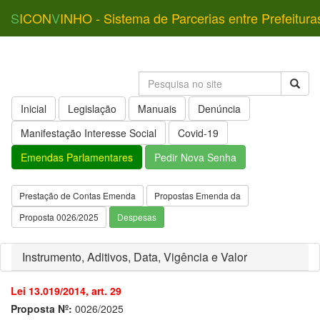
S
ICON
V
INHO - Sistema de Parcerias entre Prefeitura
Inicial
Legislação
Manuais
Denúncia
Manifestação Interesse Social
Covid-19
Emendas Parlamentares
Pedir Nova Senha
Prestação de Contas Emenda
Propostas Emenda da
Proposta 0026/2025
Despesas
Instrumento, Aditivos, Data, Vigência e Valor
Lei 13.019/2014, art. 29
Proposta Nº:
0026/2025