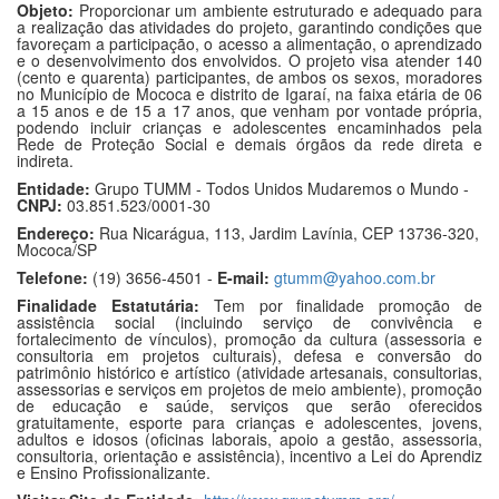
Objeto:
Proporcionar um ambiente estruturado e adequado para
a realização das atividades do projeto, garantindo condições que
favoreçam a participação, o acesso a alimentação, o aprendizado
e o desenvolvimento dos envolvidos. O projeto visa atender 140
(cento e quarenta) participantes, de ambos os sexos, moradores
no Município de Mococa e distrito de Igaraí, na faixa etária de 06
a 15 anos e de 15 a 17 anos, que venham por vontade própria,
podendo incluir crianças e adolescentes encaminhados pela
Rede de Proteção Social e demais órgãos da rede direta e
indireta.
Entidade:
Grupo TUMM - Todos Unidos Mudaremos o Mundo -
CNPJ:
03.851.523/0001-30
Endereço:
Rua Nicarágua, 113, Jardim Lavínia, CEP 13736-320,
Mococa/SP
Telefone:
(19) 3656-4501 -
E-mail:
gtumm@yahoo.com.br
Finalidade Estatutária:
Tem por finalidade promoção de
assistência social (incluindo serviço de convivência e
fortalecimento de vínculos), promoção da cultura (assessoria e
consultoria em projetos culturais), defesa e conversão do
patrimônio histórico e artístico (atividade artesanais, consultorias,
assessorias e serviços em projetos de meio ambiente), promoção
de educação e saúde, serviços que serão oferecidos
gratuitamente, esporte para crianças e adolescentes, jovens,
adultos e idosos (oficinas laborais, apoio a gestão, assessoria,
consultoria, orientação e assistência), incentivo a Lei do Aprendiz
e Ensino Profissionalizante.