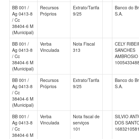
BB 001 /
Recursos
Extrato/Tarifa
Banco do Br
Ag 0413-8
Próprios
9/25
S.A.
/ Cc
38404-6 M
(Municipal)
BB 001 /
Verba
Nota Fiscal
CELY RIBE
Ag 0413-8
Vinculada
313
SANCHES
/ Cc
AMBROSIO
38404-6 M
100543348
(Municipal)
BB 001 /
Recursos
Extrato/Tarifa
Banco do Br
Ag 0413-8
Próprios
9/25
S.A.
/ Cc
38404-6 M
(Municipal)
BB 001 /
Verba
Nota fiscal de
SILVIO AN
Ag 0413-8
Vinculada
serviços
DOS SANT
/ Cc
101
168321058
38404-6 M