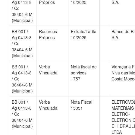
Ag 0413-8
Próprios
10/2025
S.A.
/ Cc
38404-6 M
(Municipal)
BB 001 /
Recursos
Extrato/Tarifa
Banco do Br
Ag 0413-8
Próprios
10/2025
S.A.
/ Cc
38404-6 M
(Municipal)
BB 001 /
Verba
Nota fiscal de
Vidraçaria F
Ag 0413-8
Vinculada
serviços
Niva das Me
/ Cc
1757
Costa Moco
38404-6 M
(Municipal)
BB 001 /
Verba
Nota Fiscal
ELETROVOL
Ag 0413-8
Vinculada
15051
MATERIAIS
/ Cc
ELETRO-
38404-6 M
ELETRONI
(Municipal)
E HIDRAUL
LTDA