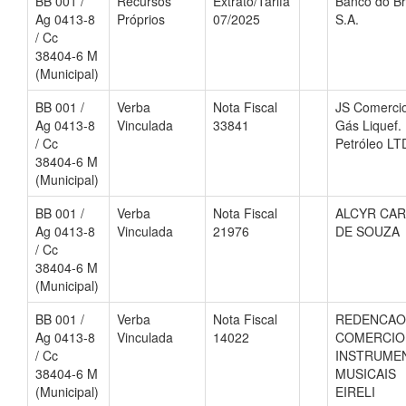
BB 001 /
Recursos
Extrato/Tarifa
Banco do Br
Ag 0413-8
Próprios
07/2025
S.A.
/ Cc
38404-6 M
(Municipal)
BB 001 /
Verba
Nota Fiscal
JS Comerci
Ag 0413-8
Vinculada
33841
Gás Liquef.
/ Cc
Petróleo LT
38404-6 M
(Municipal)
BB 001 /
Verba
Nota Fiscal
ALCYR CA
Ag 0413-8
Vinculada
21976
DE SOUZA
/ Cc
38404-6 M
(Municipal)
BB 001 /
Verba
Nota Fiscal
REDENCAO
Ag 0413-8
Vinculada
14022
COMERCIO
/ Cc
INSTRUME
38404-6 M
MUSICAIS
(Municipal)
EIRELI