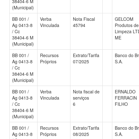
38404-6 M
(Municipal)
BB 001 /
Verba
Nota Fiscal
GELCOM
Ag 0413-8
Vinculada
45794
Produtos de
/ Cc
Limpeza LT
38404-6 M
ME
(Municipal)
BB 001 /
Recursos
Extrato/Tarifa
Banco do Br
Ag 0413-8
Próprios
07/2025
S.A.
/ Cc
38404-6 M
(Municipal)
BB 001 /
Verba
Nota fiscal de
ERNALDO
Ag 0413-8
Vinculada
serviços
FERRACIN
/ Cc
6
FILHO
38404-6 M
(Municipal)
BB 001 /
Recursos
Extrato/Tarifa
Banco do Br
Ag 0413-8
Próprios
08/2025
S.A.