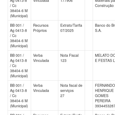
Ag 0413-8
Vinculada
177906
Materiais pa
/ Cc
Construção
38404-6 M
(Municipal)
BB 001 /
Recursos
Extrato/Tarifa
Banco do Br
Ag 0413-8
Próprios
07/2025
S.A.
/ Cc
38404-6 M
(Municipal)
BB 001 /
Verba
Nota Fiscal
MELATO D
Ag 0413-8
Vinculada
123
E FESTAS 
/ Cc
38404-6 M
(Municipal)
BB 001 /
Verba
Nota fiscal de
FERNANDO
Ag 0413-8
Vinculada
serviços
HENRIQUE
/ Cc
27
GOMES
38404-6 M
PEREIRA
(Municipal)
393445328