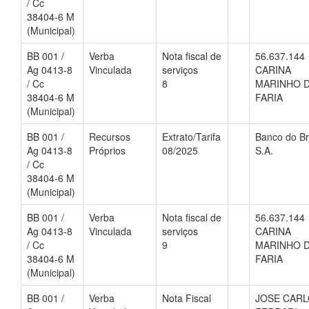
/ Cc
38404-6 M
(Municipal)
BB 001 /
Verba
Nota fiscal de
56.637.144
Ag 0413-8
Vinculada
serviços
CARINA
/ Cc
8
MARINHO 
38404-6 M
FARIA
(Municipal)
BB 001 /
Recursos
Extrato/Tarifa
Banco do Br
Ag 0413-8
Próprios
08/2025
S.A.
/ Cc
38404-6 M
(Municipal)
BB 001 /
Verba
Nota fiscal de
56.637.144
Ag 0413-8
Vinculada
serviços
CARINA
/ Cc
9
MARINHO 
38404-6 M
FARIA
(Municipal)
BB 001 /
Verba
Nota Fiscal
JOSE CAR