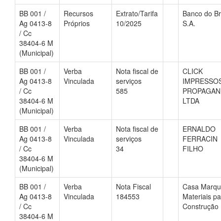
BB 001 /
Recursos
Extrato/Tarifa
Banco do Br
Ag 0413-8
Próprios
10/2025
S.A.
/ Cc
38404-6 M
(Municipal)
BB 001 /
Verba
Nota fiscal de
CLICK
Ag 0413-8
Vinculada
serviços
IMPRESSOS
/ Cc
585
PROPAGAN
38404-6 M
LTDA
(Municipal)
BB 001 /
Verba
Nota fiscal de
ERNALDO
Ag 0413-8
Vinculada
serviços
FERRACIN
/ Cc
34
FILHO
38404-6 M
(Municipal)
BB 001 /
Verba
Nota Fiscal
Casa Marqu
Ag 0413-8
Vinculada
184553
Materiais pa
/ Cc
Construção
38404-6 M