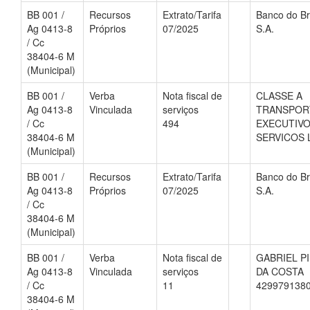
BB 001 /
Recursos
Extrato/Tarifa
Banco do Br
Ag 0413-8
Próprios
07/2025
S.A.
/ Cc
38404-6 M
(Municipal)
BB 001 /
Verba
Nota fiscal de
CLASSE A
Ag 0413-8
Vinculada
serviços
TRANSPOR
/ Cc
494
EXECUTIVO
38404-6 M
SERVICOS 
(Municipal)
BB 001 /
Recursos
Extrato/Tarifa
Banco do Br
Ag 0413-8
Próprios
07/2025
S.A.
/ Cc
38404-6 M
(Municipal)
BB 001 /
Verba
Nota fiscal de
GABRIEL P
Ag 0413-8
Vinculada
serviços
DA COSTA
/ Cc
11
429979138
38404-6 M