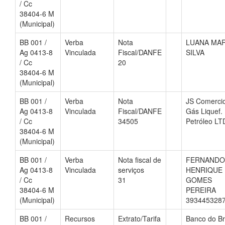
/ Cc
38404-6 M
(Municipal)
BB 001 /
Verba
Nota
LUANA MA
Ag 0413-8
Vinculada
Fiscal/DANFE
SILVA
/ Cc
20
38404-6 M
(Municipal)
BB 001 /
Verba
Nota
JS Comerci
Ag 0413-8
Vinculada
Fiscal/DANFE
Gás Liquef.
/ Cc
34505
Petróleo LT
38404-6 M
(Municipal)
BB 001 /
Verba
Nota fiscal de
FERNANDO
Ag 0413-8
Vinculada
serviços
HENRIQUE
/ Cc
31
GOMES
38404-6 M
PEREIRA
(Municipal)
393445328
BB 001 /
Recursos
Extrato/Tarifa
Banco do Br