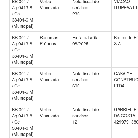
BB 001 /
Verba
Nota fiscal de
VIACAO
Ag 0413-8
Vinculada
serviços
ITUPEVA L
/ Cc
236
38404-6 M
(Municipal)
BB 001 /
Recursos
Extrato/Tarifa
Banco do Br
Ag 0413-8
Próprios
08/2025
S.A.
/ Cc
38404-6 M
(Municipal)
BB 001 /
Verba
Nota fiscal de
CASA YE
Ag 0413-8
Vinculada
serviços
CONSTRU
/ Cc
690
LTDA
38404-6 M
(Municipal)
BB 001 /
Verba
Nota fiscal de
GABRIEL P
Ag 0413-8
Vinculada
serviços
DA COSTA
/ Cc
12
429979138
38404-6 M
(Municipal)