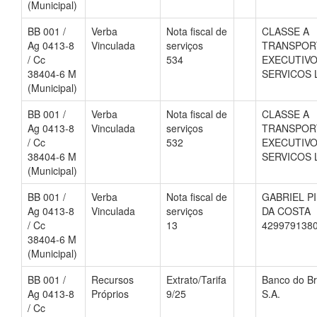
(Municipal)
BB 001 /
Verba
Nota fiscal de
CLASSE A
Ag 0413-8
Vinculada
serviços
TRANSPOR
/ Cc
534
EXECUTIVO
38404-6 M
SERVICOS 
(Municipal)
BB 001 /
Verba
Nota fiscal de
CLASSE A
Ag 0413-8
Vinculada
serviços
TRANSPOR
/ Cc
532
EXECUTIVO
38404-6 M
SERVICOS 
(Municipal)
BB 001 /
Verba
Nota fiscal de
GABRIEL P
Ag 0413-8
Vinculada
serviços
DA COSTA
/ Cc
13
429979138
38404-6 M
(Municipal)
BB 001 /
Recursos
Extrato/Tarifa
Banco do Br
Ag 0413-8
Próprios
9/25
S.A.
/ Cc