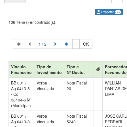
Exportar
csv
106 item(s) encontrado(s).
1 / 2
OK
Vínculo
Tipo de
Tipo e
Fornecedor
Financeiro
Investimento
Nº Docto.
Favorecido
BB 001 /
Verba
Nota Fiscal
WILLIAN
Ag 0413-8
Vinculada
20
DANTAS DE
/ Cc
LIMA
38404-6 M
(Municipal)
BB 001 /
Verba
Nota Fiscal
JOSE CAR
Ag 0413-8
Vinculada
5240
FERRARI