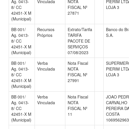
Ag. 0413-
Vinculada
NOTA
PIERIM LTD
8/ CC
FISCAL Nº
LOJA 3
42451-X M
27871
(Municipal)
BB 001/
Recursos
Extrato/Tarifa
Banco do Bra
Ag. 0413-
Próprios
TARIFA
S.A.
8/ CC
PACOTE DE
42451-X M
SERVIÇOS
(Municipal)
07/08/2023
BB 001/
Verba
Nota Fiscal
SUPERMER
Ag. 0413-
Vinculada
NOTA
PIERIM LTD
8/ CC
FISCAL Nº
LOJA 3
42451-X M
27991
(Municipal)
BB 001/
Verba
Nota Fiscal
JOAO PEDR
Ag. 0413-
Vinculada
NOTA
CARVALHO
8/ CC
FISCAL Nº
PEREIRA D
42451-X M
11
COSTA
(Municipal)
1069562963