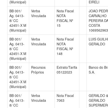
(Municipal)
EIRELI
BB 001/
Verba
Nota Fiscal
JOAO PEDR
Ag. 0413-
Vinculada
NOTA
CARVALHO
8/ CC
FISCAL Nº
PEREIRA D
42451-X M
15
COSTA
(Municipal)
1069562963
BB 001/
Verba
Nota Fiscal
LUIS GUIL
Ag. 0413-
Vinculada
NOTA
GERALDO
8/ CC
FISCAL Nº
42451-X M
148
(Municipal)
BB 001/
Recursos
Extrato/Tarifa
Banco do Bra
Ag. 0413-
Próprios
05122023
S.A.
8/ CC
42451-X M
(Municipal)
BB 001/
Verba
Nota Fiscal
GERALDO 
Ag. 0413-
Vinculada
7063
GERALDO
8/ CC
SUPERMER