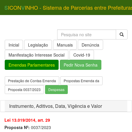
S
ICON
V
INHO - Sistema de Parcerias entre Prefeitura
Inicial
Legislação
Manuais
Denúncia
Manifestação Interesse Social
Covid-19
Emendas Parlamentares
Pedir Nova Senha
Prestação de Contas Emenda
Propostas Emenda da
Proposta 0037/2023
Despesas
Instrumento, Aditivos, Data, Vigência e Valor
Lei 13.019/2014, art. 29
Proposta Nº:
0037/2023