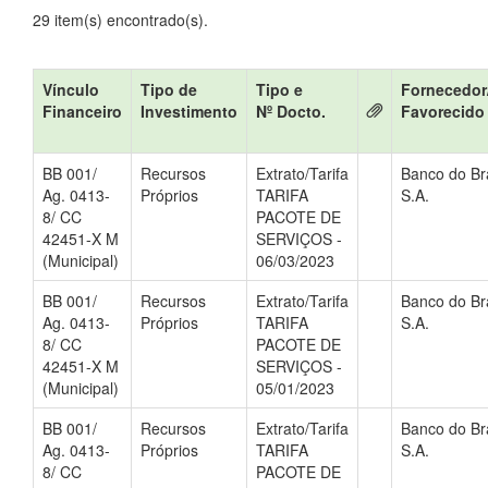
29 item(s) encontrado(s).
Vínculo
Tipo de
Tipo e
Fornecedor
Financeiro
Investimento
Nº Docto.
Favorecido
BB 001/
Recursos
Extrato/Tarifa
Banco do Bra
Ag. 0413-
Próprios
TARIFA
S.A.
8/ CC
PACOTE DE
42451-X M
SERVIÇOS -
(Municipal)
06/03/2023
BB 001/
Recursos
Extrato/Tarifa
Banco do Bra
Ag. 0413-
Próprios
TARIFA
S.A.
8/ CC
PACOTE DE
42451-X M
SERVIÇOS -
(Municipal)
05/01/2023
BB 001/
Recursos
Extrato/Tarifa
Banco do Bra
Ag. 0413-
Próprios
TARIFA
S.A.
8/ CC
PACOTE DE