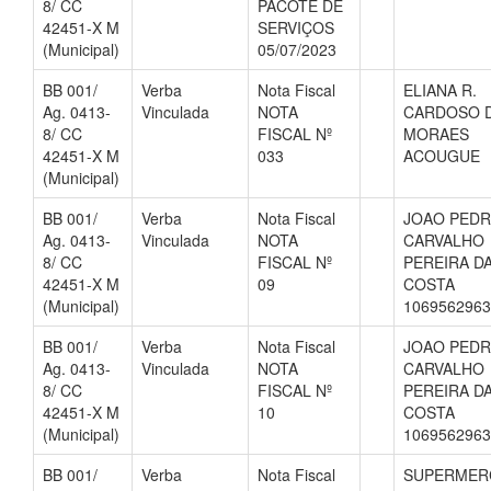
8/ CC
PACOTE DE
42451-X M
SERVIÇOS
(Municipal)
05/07/2023
BB 001/
Verba
Nota Fiscal
ELIANA R.
Ag. 0413-
Vinculada
NOTA
CARDOSO 
8/ CC
FISCAL Nº
MORAES
42451-X M
033
ACOUGUE
(Municipal)
BB 001/
Verba
Nota Fiscal
JOAO PEDR
Ag. 0413-
Vinculada
NOTA
CARVALHO
8/ CC
FISCAL Nº
PEREIRA D
42451-X M
09
COSTA
(Municipal)
1069562963
BB 001/
Verba
Nota Fiscal
JOAO PEDR
Ag. 0413-
Vinculada
NOTA
CARVALHO
8/ CC
FISCAL Nº
PEREIRA D
42451-X M
10
COSTA
(Municipal)
1069562963
BB 001/
Verba
Nota Fiscal
SUPERMER