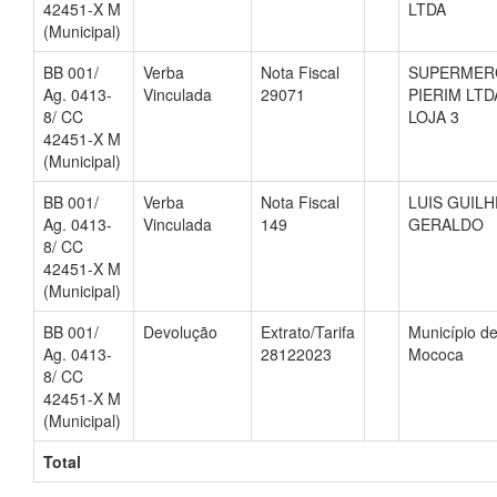
42451-X M
LTDA
(Municipal)
BB 001/
Verba
Nota Fiscal
SUPERMER
Ag. 0413-
Vinculada
29071
PIERIM LTD
8/ CC
LOJA 3
42451-X M
(Municipal)
BB 001/
Verba
Nota Fiscal
LUIS GUIL
Ag. 0413-
Vinculada
149
GERALDO
8/ CC
42451-X M
(Municipal)
BB 001/
Devolução
Extrato/Tarifa
Município d
Ag. 0413-
28122023
Mococa
8/ CC
42451-X M
(Municipal)
Total