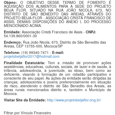
Objeto:
O OBJETIVO DESSE TERMO DE FOMENTO É
AQUISIÇÃO DOS ALIMENTOS PARA A SEDE DO PROJETO
BEIJA FLOR, SITUADO NA RUA JOÃO NICOLA, 673, NO
DISTRITO DE SÃO BENEDITO DAS AREIAS, ATRAVÉS DO
PROJETO BEIJA-FLOR - ASSOCIAÇÃO CRISTÃ FRANCISCO DE
ASSIS, DEMAIS DISPOSIÇÕES DO ANEXO I, DO PROCESSO
MENCIONADO ACIMA.
Entidade:
Associação Cristã Francisco de Assis -
CNPJ:
54.139.860/0001-30
Endereço:
Rua João Nicola, 673, Distrito de São Benedito das
Areias, CEP 13755-000, Mococa/SP
Telefone:
(19) 99340-7471 -
E-mail:
projetobeijaflor2017@hotmail.com
Finalidade Estatutária:
Tem a missão de promover ações
assistências, educativas, culturais, sociais, de lazer e de saúde, à
infância, adolescência, à juventude, ao idoso, bem como ao
deficiente, visando à formação de um cidadão participativo e
consciente de seu papel. As ações da entidade serão dirigidas às
crianças, adolescentes e jovens preferencialmente em situação
de risco, atendendo o distrito de São Benedito dos Areais, as
áreas rurais mencionados distrito e, também o Município de
Mococa.
Visitar Site da Entidade:
http://www.projetobeijaflor.ong.br/
Filtrar por Vínculo Financeiro