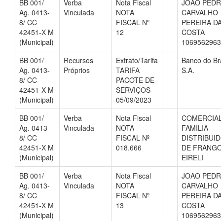
BB 001/
Verba
Nota Fiscal
JOAO PEDR
Ag. 0413-
Vinculada
NOTA
CARVALHO
8/ CC
FISCAL Nº
PEREIRA D
42451-X M
12
COSTA
(Municipal)
1069562963
BB 001/
Recursos
Extrato/Tarifa
Banco do Bra
Ag. 0413-
Próprios
TARIFA
S.A.
8/ CC
PACOTE DE
42451-X M
SERVIÇOS
(Municipal)
05/09/2023
BB 001/
Verba
Nota Fiscal
COMERCIA
Ag. 0413-
Vinculada
NOTA
FAMILIA
8/ CC
FISCAL Nº
DISTRIBUI
42451-X M
018.666
DE FRANG
(Municipal)
EIRELI
BB 001/
Verba
Nota Fiscal
JOAO PEDR
Ag. 0413-
Vinculada
NOTA
CARVALHO
8/ CC
FISCAL Nº
PEREIRA D
42451-X M
13
COSTA
(Municipal)
1069562963