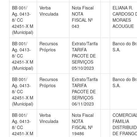
BB 001/
Verba
Nota Fiscal
ELIANA R.
Ag. 0413-
Vinculada
NOTA
CARDOSO 
8/ CC
FISCAL Nº
MORAES
42451-X M
043
ACOUGUE
(Municipal)
BB 001/
Recursos
Extrato/Tarifa
Banco do Bra
Ag. 0413-
Próprios
TARIFA
S.A.
8/ CC
PACOTE DE
42451-X M
SERVIÇOS
(Municipal)
05/10/2023
BB 001/
Recursos
Extrato/Tarifa
Banco do Bra
Ag. 0413-
Próprios
TARIFA
S.A.
8/ CC
PACOTE DE
42451-X M
SERVIÇOS
(Municipal)
06/11/2023
BB 001/
Verba
Nota Fiscal
COMERCIA
Ag. 0413-
Vinculada
NOTA
FAMILIA
8/ CC
FISCAL Nº
DISTRIBUI
42451-X M
19486
DE FRANG