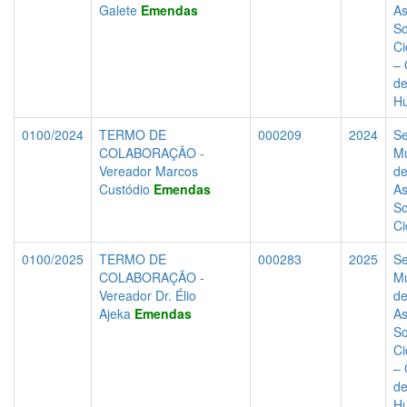
Galete
Emendas
As
So
Ci
– 
de
H
0100/2024
TERMO DE
000209
2024
Se
COLABORAÇÃO -
Mu
Vereador Marcos
d
Custódio
Emendas
As
So
Ci
0100/2025
TERMO DE
000283
2025
Se
COLABORAÇÃO -
Mu
Vereador Dr. Élio
d
Ajeka
Emendas
As
So
Ci
– 
de
H