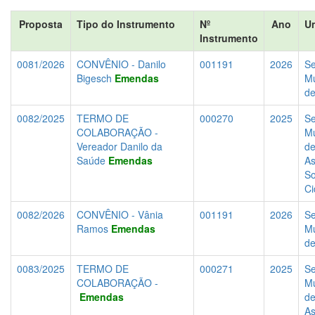
Proposta
Tipo do Instrumento
Nº
Ano
U
Instrumento
0081/2026
CONVÊNIO - Danilo
001191
2026
Se
Bigesch
Emendas
Mu
d
0082/2025
TERMO DE
000270
2025
Se
COLABORAÇÃO -
Mu
Vereador Danilo da
d
Saúde
Emendas
As
So
Ci
0082/2026
CONVÊNIO - Vânia
001191
2026
Se
Ramos
Emendas
Mu
d
0083/2025
TERMO DE
000271
2025
Se
COLABORAÇÃO -
Mu
Emendas
d
As