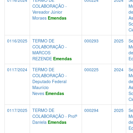
0116/2024
TERMO DE
000224
2024
Se
COLABORAÇÃO -
Mu
Vereador Júnior
d
Moraes
Emendas
As
So
Ci
0116/2025
TERMO DE
000293
2025
Se
COLABORAÇÃO -
Mu
MARCOS
d
REZENDE
Emendas
E
0117/2024
TERMO DE
000225
2024
Se
COLABORAÇÃO -
Mu
Deputado Federal
d
Maurício
As
Neves
Emendas
So
Ci
0117/2025
TERMO DE
000294
2025
Se
COLABORAÇÃO - Profª
Mu
Daniela
Emendas
d
E