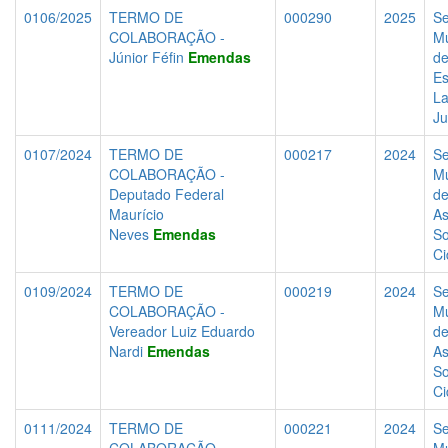
0106/2025
TERMO DE
000290
2025
Se
COLABORAÇÃO -
Mu
Júnior Féfin
Emendas
d
Es
La
Ju
0107/2024
TERMO DE
000217
2024
Se
COLABORAÇÃO -
Mu
Deputado Federal
d
Maurício
As
Neves
Emendas
So
Ci
0109/2024
TERMO DE
000219
2024
Se
COLABORAÇÃO -
Mu
Vereador Luiz Eduardo
d
Nardi
Emendas
As
So
Ci
0111/2024
TERMO DE
000221
2024
Se