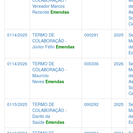
COLABORAÇÃO -
Mu
Vereador Marcos
d
Rezende
Emendas
As
So
Ci
0114/2025
TERMO DE
000291
2025
Se
COLABORAÇÃO -
Mu
Júnior Féfin
Emendas
d
E
0114/2026
TERMO DE
000336
2026
Se
COLABORAÇÃO -
Mu
Maurício
d
Neves
Emendas
As
So
Ci
0115/2025
TERMO DE
000292
2025
Se
COLABORAÇÃO -
Mu
Danilo da
d
Saúde
Emendas
E