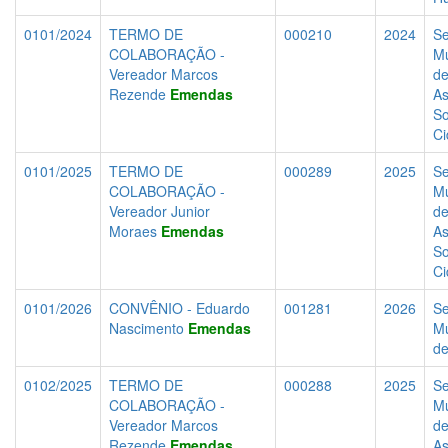
0101/2024
TERMO DE
000210
2024
Se
COLABORAÇÃO -
Mu
Vereador Marcos
d
Rezende
Emendas
As
So
Ci
0101/2025
TERMO DE
000289
2025
Se
COLABORAÇÃO -
Mu
Vereador Junior
d
Moraes
Emendas
As
So
Ci
0101/2026
CONVÊNIO - Eduardo
001281
2026
Se
Nascimento
Emendas
Mu
d
0102/2025
TERMO DE
000288
2025
Se
COLABORAÇÃO -
Mu
Vereador Marcos
d
Rezende
Emendas
As