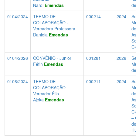
Nardi
Emendas
d
0104/2024
TERMO DE
000214
2024
Se
COLABORAÇÃO -
Mu
Vereadora Professora
d
Daniela
Emendas
As
So
Ci
0104/2026
CONVÊNIO - Junior
001281
2026
Se
Féfin
Emendas
Mu
d
0106/2024
TERMO DE
000211
2024
Se
COLABORAÇÃO -
Mu
Vereador Élio
d
Ajeka
Emendas
As
So
Ci
– 
de
H