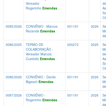
Vereador
d
Rogerinho
Emendas
As
So
Ci
0085/2026
CONVÊNIO - Marcos
001191
2026
Se
Rezende
Emendas
Mu
d
0086/2025
TERMO DE
000272
2025
Se
COLABORAÇÃO -
Mu
Vereador Marcos
d
Custódio
Emendas
As
So
Ci
0086/2026
CONVÊNIO - Danilo
001191
2026
Se
Bigesch
Emendas
Mu
d
0087/2026
CONVÊNIO -
001191
2026
Se
Rogerinho
Emendas
Mu
d