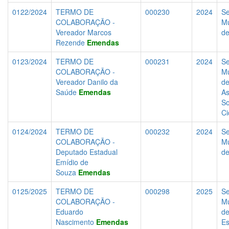
0122/2024
TERMO DE
000230
2024
Se
COLABORAÇÃO -
Mu
Vereador Marcos
d
Rezende
Emendas
0123/2024
TERMO DE
000231
2024
Se
COLABORAÇÃO -
Mu
Vereador Danilo da
d
Saúde
Emendas
As
So
Ci
0124/2024
TERMO DE
000232
2024
Se
COLABORAÇÃO -
Mu
Deputado Estadual
d
Emídio de
Souza
Emendas
0125/2025
TERMO DE
000298
2025
Se
COLABORAÇÃO -
Mu
Eduardo
d
Nascimento
Emendas
Es