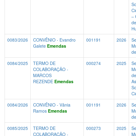
So
Ci
– 
de
H
0083/2026
CONVÊNIO - Evandro
001191
2026
Se
Galete
Emendas
Mu
d
0084/2025
TERMO DE
000274
2025
Se
COLABORAÇÃO -
Mu
MARCOS
d
REZENDE
Emendas
As
So
Ci
0084/2026
CONVÊNIO - Vânia
001191
2026
Se
Ramos
Emendas
Mu
d
0085/2025
TERMO DE
000273
2025
Se
COLABORAÇÃO -
Mu