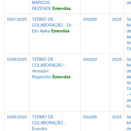
MARCOS
d
REZENDE
Emendas
0097/2025
TERMO DE
000280
2025
Se
COLABORAÇÃO - Dr.
Mu
Elio Ajeka
Emendas
d
As
So
Ci
0098/2025
TERMO DE
000284
2025
Se
COLABORAÇÃO -
Mu
Vereador
d
Rogerinho
Emendas
As
So
Ci
– 
de
H
0099/2025
TERMO DE
000285
2025
Se
COLABORAÇÃO -
Mu
Evandro
d