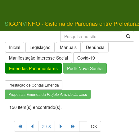
S
ICON
V
INHO - Sistema de Parcerias entre Prefeitura
Inicial
Legislação
Manuais
Denúncia
Manifestação Interesse Social
Covid-19
Emendas Parlamentares
Pedir Nova Senha
Prestação de Contas Emenda
Propostas Emenda da
Projeto Alvo de Jiu Jitsu
150 item(s) encontrado(s).
2 / 3
OK