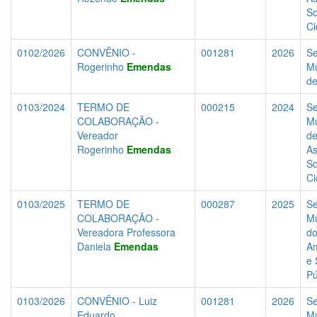
So
Ci
0102/2026
CONVÊNIO -
001281
2026
Se
Rogerinho
Emendas
Mu
d
0103/2024
TERMO DE
000215
2024
Se
COLABORAÇÃO -
Mu
Vereador
d
Rogerinho
Emendas
As
So
Ci
0103/2025
TERMO DE
000287
2025
Se
COLABORAÇÃO -
Mu
Vereadora Professora
do
Daniela
Emendas
Am
e 
Pú
0103/2026
CONVÊNIO - Luiz
001281
2026
Se
Eduardo
Mu