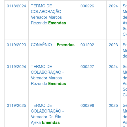
0118/2024
TERMO DE
000226
2024
Se
COLABORAÇÃO -
Mu
Vereador Marcos
d
Rezende
Emendas
As
So
Ci
0119/2023
CONVÊNIO -
Emendas
001202
2023
Se
Mu
d
0119/2024
TERMO DE
000227
2024
Se
COLABORAÇÃO -
Mu
Vereador Marcos
d
Rezende
Emendas
As
So
Ci
0119/2025
TERMO DE
000296
2025
Se
COLABORAÇÃO -
Mu
Vereador Dr. Élio
d
Ajeka
Emendas
As