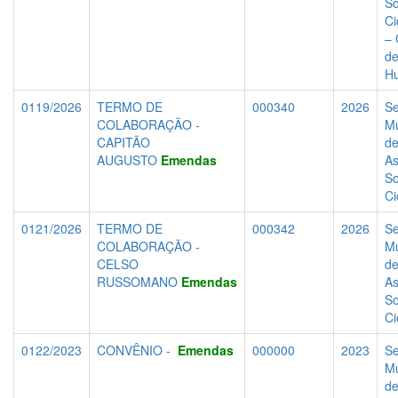
So
Ci
– 
de
H
0119/2026
TERMO DE
000340
2026
Se
COLABORAÇÃO -
Mu
CAPITÃO
d
AUGUSTO
Emendas
As
So
Ci
0121/2026
TERMO DE
000342
2026
Se
COLABORAÇÃO -
Mu
CELSO
d
RUSSOMANO
Emendas
As
So
Ci
0122/2023
CONVÊNIO -
Emendas
000000
2023
Se
Mu
d