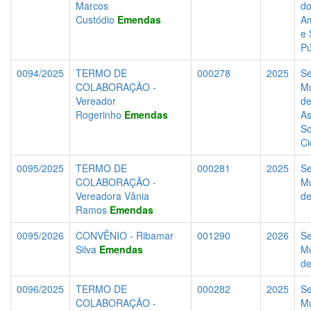
Marcos
do
Custódio
Emendas
Am
e 
Pú
0094/2025
TERMO DE
000278
2025
Se
COLABORAÇÃO -
Mu
Vereador
d
Rogerinho
Emendas
As
So
Ci
0095/2025
TERMO DE
000281
2025
Se
COLABORAÇÃO -
Mu
Vereadora Vânia
d
Ramos
Emendas
0095/2026
CONVÊNIO - Ribamar
001290
2026
Se
Silva
Emendas
Mu
d
0096/2025
TERMO DE
000282
2025
Se
COLABORAÇÃO -
Mu