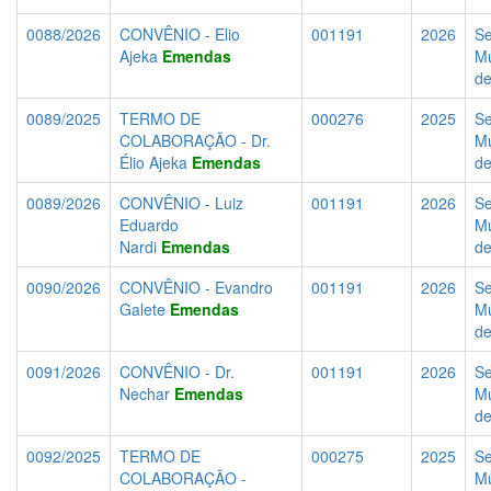
0088/2026
CONVÊNIO - Elio
001191
2026
Se
Ajeka
Emendas
Mu
d
0089/2025
TERMO DE
000276
2025
Se
COLABORAÇÃO - Dr.
Mu
Élio Ajeka
Emendas
de
0089/2026
CONVÊNIO - Luiz
001191
2026
Se
Eduardo
Mu
Nardi
Emendas
d
0090/2026
CONVÊNIO - Evandro
001191
2026
Se
Galete
Emendas
Mu
d
0091/2026
CONVÊNIO - Dr.
001191
2026
Se
Nechar
Emendas
Mu
d
0092/2025
TERMO DE
000275
2025
Se
COLABORAÇÃO -
Mu