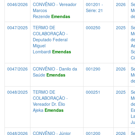
0046/2026
CONVÊNIO - Vereador
001201 -
2026
Se
Marcos
Série: 21
Mu
Rezende
Emendas
d
0047/2025
TERMO DE
000250
2025
Se
COLABORAÇÃO -
Mu
Deputado Federal
d
Miguel
As
Lombardi
Emendas
So
C
0047/2026
CONVÊNIO - Danilo da
001290
2026
Se
Saúde
Emendas
Mu
d
0048/2025
TERMO DE
000251
2025
Se
COLABORAÇÃO -
Mu
Vereador Dr. Élio
d
Ajeka
Emendas
Es
La
J
0048/2026
CONVÊNIO - Júnior
001200
2026
Se