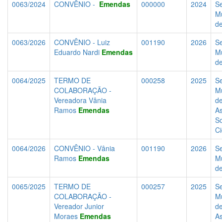
0063/2024
CONVÊNIO -
Emendas
000000
2024
Se
Mu
d
0063/2026
CONVÊNIO - Luiz
001190
2026
Se
Eduardo Nardi
Emendas
Mu
d
0064/2025
TERMO DE
000258
2025
Se
COLABORAÇÃO -
Mu
Vereadora Vânia
d
Ramos
Emendas
As
So
C
0064/2026
CONVÊNIO - Vânia
001190
2026
Se
Ramos
Emendas
Mu
d
0065/2025
TERMO DE
000257
2025
Se
COLABORAÇÃO -
Mu
Vereador Junior
d
Moraes
Emendas
As