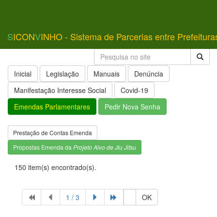
S
ICON
V
INHO - Sistema de Parcerias entre Prefeitura
Inicial
Legislação
Manuais
Denúncia
Manifestação Interesse Social
Covid-19
Emendas Parlamentares
Pedir Nova Senha
Prestação de Contas Emenda
Propostas Emenda da
Projeto Alvo de Jiu Jitsu
150 item(s) encontrado(s).
1 / 3
OK