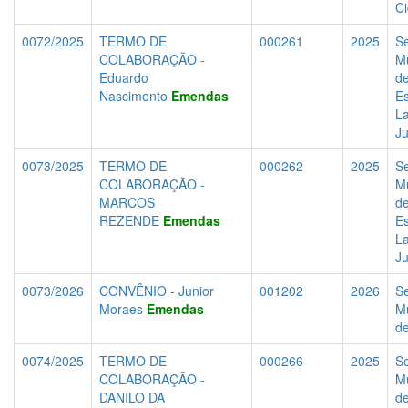
C
0072/2025
TERMO DE
000261
2025
Se
COLABORAÇÃO -
Mu
Eduardo
d
Nascimento
Emendas
Es
La
J
0073/2025
TERMO DE
000262
2025
Se
COLABORAÇÃO -
Mu
MARCOS
d
REZENDE
Emendas
Es
La
J
0073/2026
CONVÊNIO - Junior
001202
2026
Se
Moraes
Emendas
Mu
d
0074/2025
TERMO DE
000266
2025
Se
COLABORAÇÃO -
Mu
DANILO DA
d