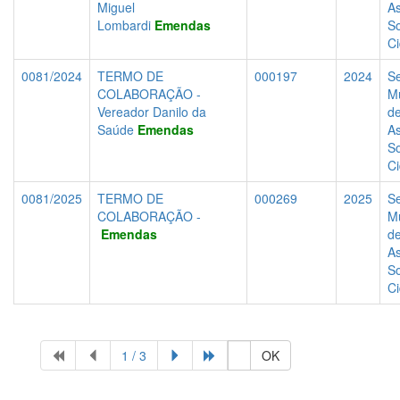
Miguel
As
Lombardi
Emendas
So
C
0081/2024
TERMO DE
000197
2024
Se
COLABORAÇÃO -
Mu
Vereador Danilo da
d
Saúde
Emendas
As
So
C
0081/2025
TERMO DE
000269
2025
Se
COLABORAÇÃO -
Mu
Emendas
d
As
So
C
1 / 3
OK