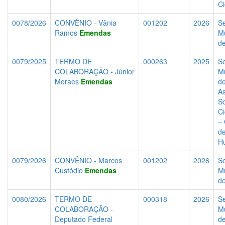
C
0078/2026
CONVÊNIO - Vânia
001202
2026
Se
Ramos
Emendas
Mu
d
0079/2025
TERMO DE
000263
2025
Se
COLABORAÇÃO - Júnior
Mu
Moraes
Emendas
d
As
So
C
–
de
H
0079/2026
CONVÊNIO - Marcos
001202
2026
Se
Custódio
Emendas
Mu
d
0080/2026
TERMO DE
000318
2026
Se
COLABORAÇÃO -
Mu
Deputado Federal
d