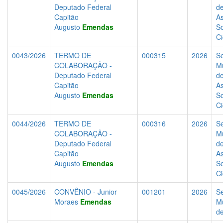
Deputado Federal
d
Capitão
As
Augusto
Emendas
So
C
0043/2026
TERMO DE
000315
2026
Se
COLABORAÇÃO -
Mu
Deputado Federal
d
Capitão
As
Augusto
Emendas
So
C
0044/2026
TERMO DE
000316
2026
Se
COLABORAÇÃO -
Mu
Deputado Federal
d
Capitão
As
Augusto
Emendas
So
C
0045/2026
CONVÊNIO - Junior
001201
2026
Se
Moraes
Emendas
Mu
d