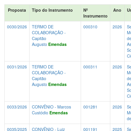
Proposta
Tipo do Instrumento
Nº
Ano
U
Instrumento
0030/2026
TERMO DE
000310
2026
Se
COLABORAÇÃO -
Mu
Capitão
d
Augusto
Emendas
As
So
C
0031/2026
TERMO DE
000311
2026
Se
COLABORAÇÃO -
Mu
Capitão
d
Augusto
Emendas
As
So
C
0033/2026
CONVÊNIO - Marcos
001281
2026
Se
Custódio
Emendas
Mu
d
0035/2025
CONVÊNIO - Luiz
001191
2025
Se