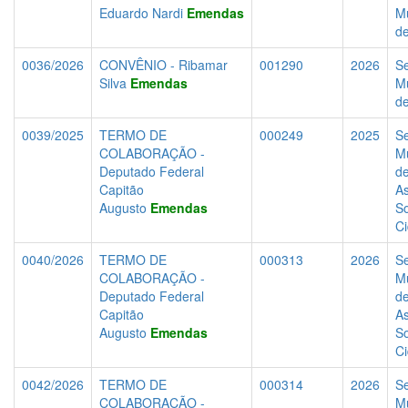
Eduardo Nardi
Emendas
Mu
d
0036/2026
CONVÊNIO - Ribamar
001290
2026
Se
Silva
Emendas
Mu
d
0039/2025
TERMO DE
000249
2025
Se
COLABORAÇÃO -
Mu
Deputado Federal
d
Capitão
As
Augusto
Emendas
So
C
0040/2026
TERMO DE
000313
2026
Se
COLABORAÇÃO -
Mu
Deputado Federal
d
Capitão
As
Augusto
Emendas
So
C
0042/2026
TERMO DE
000314
2026
Se
COLABORAÇÃO -
Mu