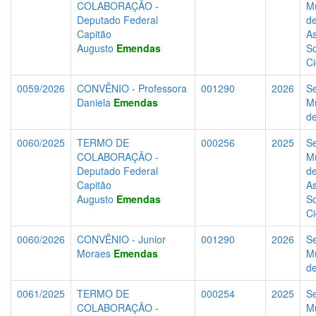
COLABORAÇÃO -
Mu
Deputado Federal
d
Capitão
As
Augusto
Emendas
So
C
0059/2026
CONVÊNIO - Professora
001290
2026
Se
Daniela
Emendas
Mu
d
0060/2025
TERMO DE
000256
2025
Se
COLABORAÇÃO -
Mu
Deputado Federal
d
Capitão
As
Augusto
Emendas
So
C
0060/2026
CONVÊNIO - Junior
001290
2026
Se
Moraes
Emendas
Mu
d
0061/2025
TERMO DE
000254
2025
Se
COLABORAÇÃO -
Mu