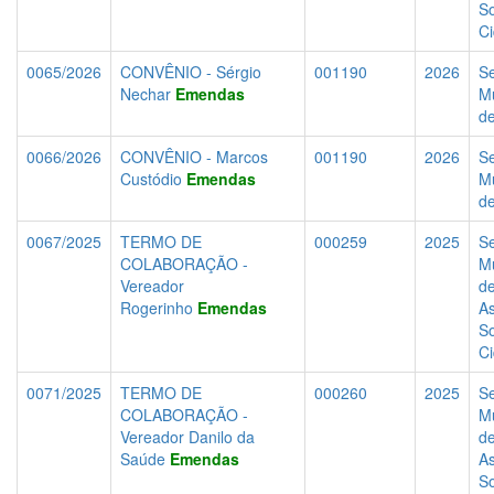
So
C
0065/2026
CONVÊNIO - Sérgio
001190
2026
Se
Nechar
Emendas
Mu
d
0066/2026
CONVÊNIO - Marcos
001190
2026
Se
Custódio
Emendas
Mu
d
0067/2025
TERMO DE
000259
2025
Se
COLABORAÇÃO -
Mu
Vereador
d
Rogerinho
Emendas
As
So
C
0071/2025
TERMO DE
000260
2025
Se
COLABORAÇÃO -
Mu
Vereador Danilo da
d
Saúde
Emendas
As
So