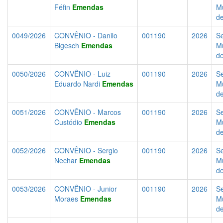
Féfin
Emendas
Mu
d
0049/2026
CONVÊNIO - Danilo
001190
2026
Se
Bigesch
Emendas
Mu
d
0050/2026
CONVÊNIO - Luiz
001190
2026
Se
Eduardo Nardi
Emendas
Mu
d
0051/2026
CONVÊNIO - Marcos
001190
2026
Se
Custódio
Emendas
Mu
d
0052/2026
CONVÊNIO - Sergio
001190
2026
Se
Nechar
Emendas
Mu
d
0053/2026
CONVÊNIO - Junior
001190
2026
Se
Moraes
Emendas
Mu
d