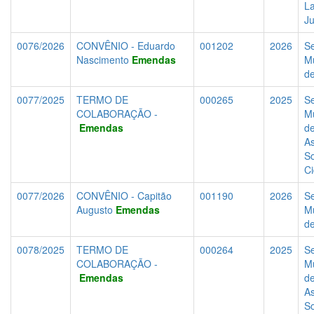
La
J
0076/2026
CONVÊNIO - Eduardo
001202
2026
Se
Nascimento
Emendas
Mu
d
0077/2025
TERMO DE
000265
2025
Se
COLABORAÇÃO -
Mu
Emendas
d
As
So
C
0077/2026
CONVÊNIO - Capitão
001190
2026
Se
Augusto
Emendas
Mu
d
0078/2025
TERMO DE
000264
2025
Se
COLABORAÇÃO -
Mu
Emendas
d
As
So