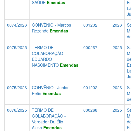
SAÚDE
Emendas
Es
La
J
0074/2026
CONVÊNIO - Marcos
001202
2026
Se
Rezende
Emendas
Mu
d
0075/2025
TERMO DE
000267
2025
Se
COLABORAÇÃO -
Mu
EDUARDO
d
NASCIMENTO
Emendas
Es
La
J
0075/2026
CONVÊNIO - Junior
001202
2026
Se
Féfin
Emendas
Mu
d
0076/2025
TERMO DE
000268
2025
Se
COLABORAÇÃO -
Mu
Vereador Dr. Élio
d
Ajeka
Emendas
Es