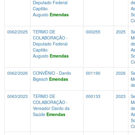
Deputado Federal
d
Capitão
As
Augusto
Emendas
So
C
0062/2025
TERMO DE
000255
2025
Se
COLABORAÇÃO -
Mu
Deputado Federal
d
Capitão
As
Augusto
Emendas
So
C
0062/2026
CONVÊNIO - Danilo
001190
2026
Se
Bigesch
Emendas
Mu
d
0063/2023
TERMO DE
000133
2023
Se
COLABORAÇÃO -
Mu
Vereador Danilo da
d
Saúde
Emendas
As
So
C