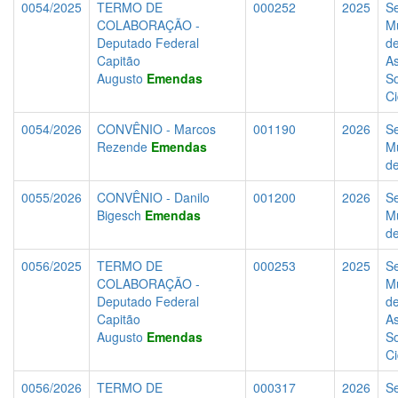
0054/2025
TERMO DE
000252
2025
Se
COLABORAÇÃO -
Mu
Deputado Federal
d
Capitão
As
Augusto
Emendas
So
C
0054/2026
CONVÊNIO - Marcos
001190
2026
Se
Rezende
Emendas
Mu
d
0055/2026
CONVÊNIO - Danilo
001200
2026
Se
Bigesch
Emendas
Mu
d
0056/2025
TERMO DE
000253
2025
Se
COLABORAÇÃO -
Mu
Deputado Federal
d
Capitão
As
Augusto
Emendas
So
C
0056/2026
TERMO DE
000317
2026
Se