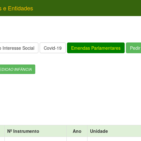
s e Entidades
 Interesse Social
Covid-19
Emendas Parlamentares
Pedi
EDICAO INFÂNCIA
Nº Instrumento
Ano
Unidade