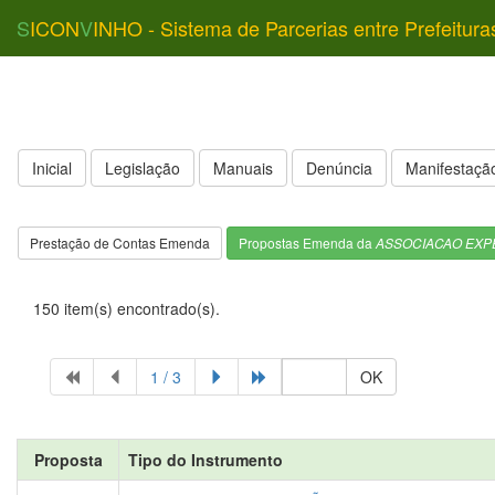
S
ICON
V
INHO - Sistema de Parcerias entre Prefeitura
Inicial
Legislação
Manuais
Denúncia
Manifestação
Prestação de Contas Emenda
Propostas Emenda da
ASSOCIACAO EXP
150 item(s) encontrado(s).
1 / 3
OK
Proposta
Tipo do Instrumento