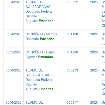
0054/2025
TERMO DE
000252
2025
Se
COLABORAÇÃO -
Mu
Deputado Federal
d
Capitão
As
Augusto
Emendas
So
C
0054/2026
CONVÊNIO - Marcos
001190
2026
Se
Rezende
Emendas
Mu
d
0055/2026
CONVÊNIO - Danilo
001200
2026
Se
Bigesch
Emendas
Mu
d
0056/2025
TERMO DE
000253
2025
Se
COLABORAÇÃO -
Mu
Deputado Federal
d
Capitão
As
Augusto
Emendas
So
C
0056/2026
TERMO DE
000317
2026
Se