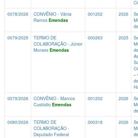
C
0078/2026
CONVÊNIO - Vânia
001202
2026
Se
Ramos
Emendas
Mu
d
0079/2025
TERMO DE
000263
2025
Se
COLABORAÇÃO - Júnior
Mu
Moraes
Emendas
d
As
So
C
–
de
H
0079/2026
CONVÊNIO - Marcos
001202
2026
Se
Custódio
Emendas
Mu
d
0080/2026
TERMO DE
000318
2026
Se
COLABORAÇÃO -
Mu
Deputado Federal
d