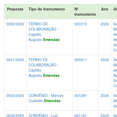
Proposta
Tipo do Instrumento
Nº
Ano
U
Instrumento
0030/2026
TERMO DE
000310
2026
Se
COLABORAÇÃO -
Mu
Capitão
d
Augusto
Emendas
As
So
C
0031/2026
TERMO DE
000311
2026
Se
COLABORAÇÃO -
Mu
Capitão
d
Augusto
Emendas
As
So
C
0033/2026
CONVÊNIO - Marcos
001281
2026
Se
Custódio
Emendas
Mu
d
0035/2025
CONVÊNIO - Luiz
001191
2025
Se