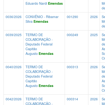
Eduardo Nardi
Emendas
Mu
d
0036/2026
CONVÊNIO - Ribamar
001290
2026
Se
Silva
Emendas
Mu
d
0039/2025
TERMO DE
000249
2025
Se
COLABORAÇÃO -
Mu
Deputado Federal
d
Capitão
As
Augusto
Emendas
So
C
0040/2026
TERMO DE
000313
2026
Se
COLABORAÇÃO -
Mu
Deputado Federal
d
Capitão
As
Augusto
Emendas
So
C
0042/2026
TERMO DE
000314
2026
Se
COLABORAÇÃO -
Mu