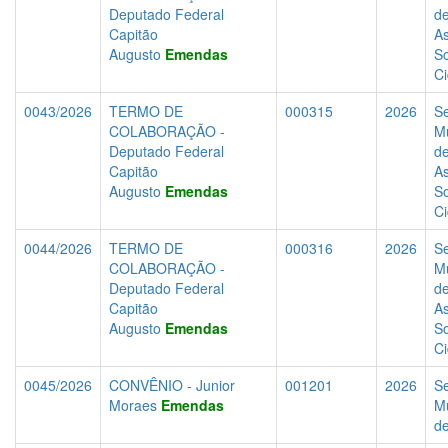
Deputado Federal
d
Capitão
As
Augusto
Emendas
So
C
0043/2026
TERMO DE
000315
2026
Se
COLABORAÇÃO -
Mu
Deputado Federal
d
Capitão
As
Augusto
Emendas
So
C
0044/2026
TERMO DE
000316
2026
Se
COLABORAÇÃO -
Mu
Deputado Federal
d
Capitão
As
Augusto
Emendas
So
C
0045/2026
CONVÊNIO - Junior
001201
2026
Se
Moraes
Emendas
Mu
d