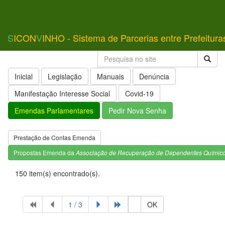
S
ICON
V
INHO - Sistema de Parcerias entre Prefeitura
Inicial
Legislação
Manuais
Denúncia
Manifestação Interesse Social
Covid-19
Emendas Parlamentares
Pedir Nova Senha
Prestação de Contas Emenda
Propostas Emenda da
Associação de Recuperação de Dependentes Químic
150 item(s) encontrado(s).
1 / 3
OK