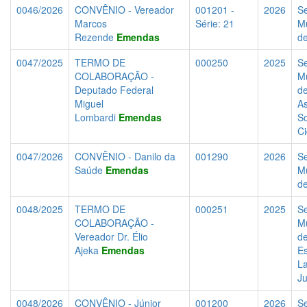
0046/2026
CONVÊNIO - Vereador
001201 -
2026
Se
Marcos
Série: 21
Mu
Rezende
Emendas
d
0047/2025
TERMO DE
000250
2025
Se
COLABORAÇÃO -
Mu
Deputado Federal
d
Miguel
As
Lombardi
Emendas
So
C
0047/2026
CONVÊNIO - Danilo da
001290
2026
Se
Saúde
Emendas
Mu
d
0048/2025
TERMO DE
000251
2025
Se
COLABORAÇÃO -
Mu
Vereador Dr. Élio
d
Ajeka
Emendas
Es
La
J
0048/2026
CONVÊNIO - Júnior
001200
2026
Se