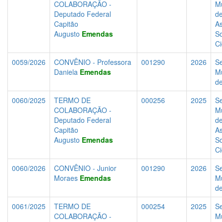
COLABORAÇÃO -
Mu
Deputado Federal
d
Capitão
As
Augusto
Emendas
So
C
0059/2026
CONVÊNIO - Professora
001290
2026
Se
Daniela
Emendas
Mu
d
0060/2025
TERMO DE
000256
2025
Se
COLABORAÇÃO -
Mu
Deputado Federal
d
Capitão
As
Augusto
Emendas
So
C
0060/2026
CONVÊNIO - Junior
001290
2026
Se
Moraes
Emendas
Mu
d
0061/2025
TERMO DE
000254
2025
Se
COLABORAÇÃO -
Mu