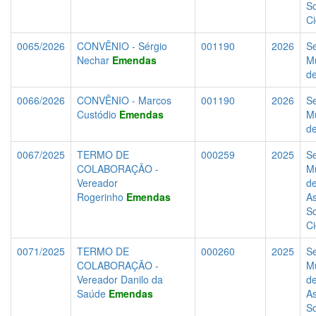
So
C
0065/2026
CONVÊNIO - Sérgio
001190
2026
Se
Nechar
Emendas
Mu
d
0066/2026
CONVÊNIO - Marcos
001190
2026
Se
Custódio
Emendas
Mu
d
0067/2025
TERMO DE
000259
2025
Se
COLABORAÇÃO -
Mu
Vereador
d
Rogerinho
Emendas
As
So
C
0071/2025
TERMO DE
000260
2025
Se
COLABORAÇÃO -
Mu
Vereador Danilo da
d
Saúde
Emendas
As
So