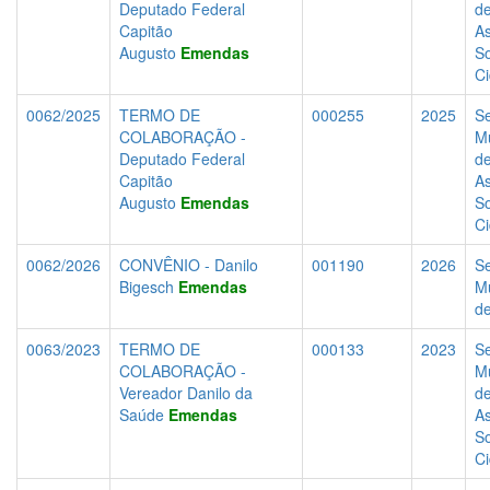
Deputado Federal
d
Capitão
As
Augusto
Emendas
So
C
0062/2025
TERMO DE
000255
2025
Se
COLABORAÇÃO -
Mu
Deputado Federal
d
Capitão
As
Augusto
Emendas
So
C
0062/2026
CONVÊNIO - Danilo
001190
2026
Se
Bigesch
Emendas
Mu
d
0063/2023
TERMO DE
000133
2023
Se
COLABORAÇÃO -
Mu
Vereador Danilo da
d
Saúde
Emendas
As
So
C