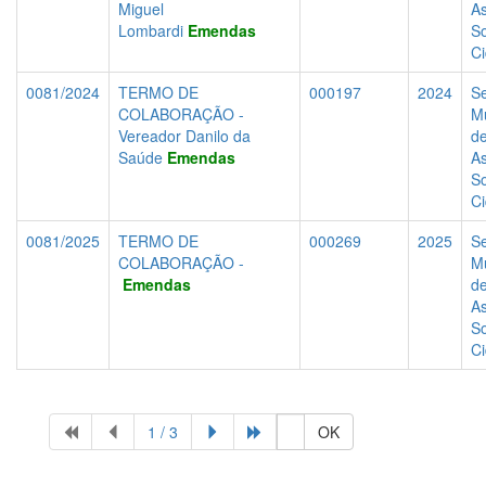
Miguel
As
Lombardi
Emendas
So
C
0081/2024
TERMO DE
000197
2024
Se
COLABORAÇÃO -
Mu
Vereador Danilo da
d
Saúde
Emendas
As
So
C
0081/2025
TERMO DE
000269
2025
Se
COLABORAÇÃO -
Mu
Emendas
d
As
So
C
1 / 3
OK