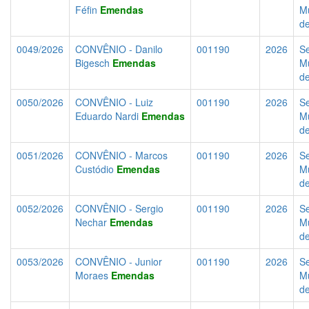
Féfin
Emendas
Mu
d
0049/2026
CONVÊNIO - Danilo
001190
2026
Se
Bigesch
Emendas
Mu
d
0050/2026
CONVÊNIO - Luiz
001190
2026
Se
Eduardo Nardi
Emendas
Mu
d
0051/2026
CONVÊNIO - Marcos
001190
2026
Se
Custódio
Emendas
Mu
d
0052/2026
CONVÊNIO - Sergio
001190
2026
Se
Nechar
Emendas
Mu
d
0053/2026
CONVÊNIO - Junior
001190
2026
Se
Moraes
Emendas
Mu
d