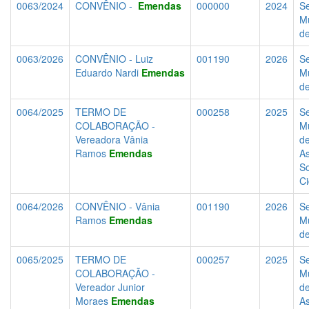
0063/2024
CONVÊNIO -
Emendas
000000
2024
Se
Mu
d
0063/2026
CONVÊNIO - Luiz
001190
2026
Se
Eduardo Nardi
Emendas
Mu
d
0064/2025
TERMO DE
000258
2025
Se
COLABORAÇÃO -
Mu
Vereadora Vânia
d
Ramos
Emendas
As
So
C
0064/2026
CONVÊNIO - Vânia
001190
2026
Se
Ramos
Emendas
Mu
d
0065/2025
TERMO DE
000257
2025
Se
COLABORAÇÃO -
Mu
Vereador Junior
d
Moraes
Emendas
As