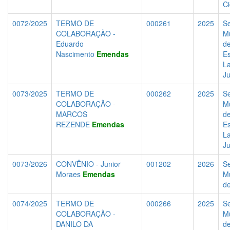
C
0072/2025
TERMO DE
000261
2025
Se
COLABORAÇÃO -
Mu
Eduardo
d
Nascimento
Emendas
Es
La
J
0073/2025
TERMO DE
000262
2025
Se
COLABORAÇÃO -
Mu
MARCOS
d
REZENDE
Emendas
Es
La
J
0073/2026
CONVÊNIO - Junior
001202
2026
Se
Moraes
Emendas
Mu
d
0074/2025
TERMO DE
000266
2025
Se
COLABORAÇÃO -
Mu
DANILO DA
d