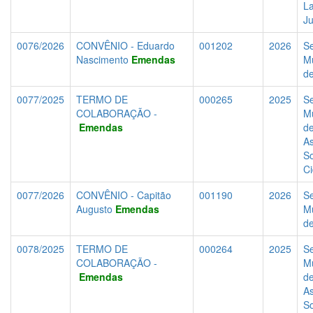
La
J
0076/2026
CONVÊNIO - Eduardo
001202
2026
Se
Nascimento
Emendas
Mu
d
0077/2025
TERMO DE
000265
2025
Se
COLABORAÇÃO -
Mu
Emendas
d
As
So
C
0077/2026
CONVÊNIO - Capitão
001190
2026
Se
Augusto
Emendas
Mu
d
0078/2025
TERMO DE
000264
2025
Se
COLABORAÇÃO -
Mu
Emendas
d
As
So