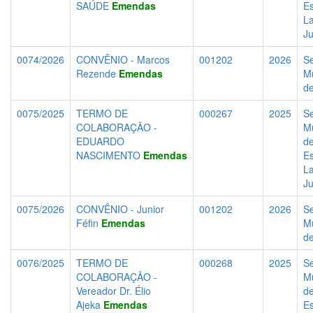
SAÚDE
Emendas
Es
La
J
0074/2026
CONVÊNIO - Marcos
001202
2026
Se
Rezende
Emendas
Mu
d
0075/2025
TERMO DE
000267
2025
Se
COLABORAÇÃO -
Mu
EDUARDO
d
NASCIMENTO
Emendas
Es
La
J
0075/2026
CONVÊNIO - Junior
001202
2026
Se
Féfin
Emendas
Mu
d
0076/2025
TERMO DE
000268
2025
Se
COLABORAÇÃO -
Mu
Vereador Dr. Élio
d
Ajeka
Emendas
Es