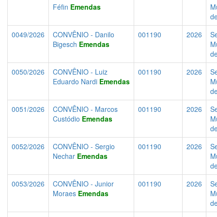
Féfin
Emendas
Mu
d
0049/2026
CONVÊNIO - Danilo
001190
2026
Se
Bigesch
Emendas
Mu
d
0050/2026
CONVÊNIO - Luiz
001190
2026
Se
Eduardo Nardi
Emendas
Mu
d
0051/2026
CONVÊNIO - Marcos
001190
2026
Se
Custódio
Emendas
Mu
d
0052/2026
CONVÊNIO - Sergio
001190
2026
Se
Nechar
Emendas
Mu
d
0053/2026
CONVÊNIO - Junior
001190
2026
Se
Moraes
Emendas
Mu
d