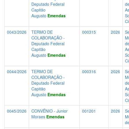
Deputado Federal
d
Capitão
As
Augusto
Emendas
So
C
0043/2026
TERMO DE
000315
2026
Se
COLABORAÇÃO -
Mu
Deputado Federal
d
Capitão
As
Augusto
Emendas
So
C
0044/2026
TERMO DE
000316
2026
Se
COLABORAÇÃO -
Mu
Deputado Federal
d
Capitão
As
Augusto
Emendas
So
C
0045/2026
CONVÊNIO - Junior
001201
2026
Se
Moraes
Emendas
Mu
d