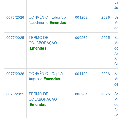
La
J
0076/2026
CONVÊNIO - Eduardo
001202
2026
Se
Nascimento
Emendas
Mu
d
0077/2025
TERMO DE
000265
2025
Se
COLABORAÇÃO -
Mu
Emendas
d
As
So
C
0077/2026
CONVÊNIO - Capitão
001190
2026
Se
Augusto
Emendas
Mu
d
0078/2025
TERMO DE
000264
2025
Se
COLABORAÇÃO -
Mu
Emendas
d
As
So