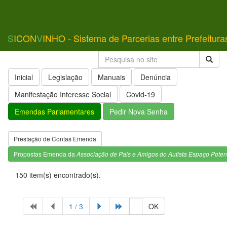
S
ICON
V
INHO - Sistema de Parcerias entre Prefeitura
Inicial
Legislação
Manuais
Denúncia
Manifestação Interesse Social
Covid-19
Emendas Parlamentares
Pedir Nova Senha
Prestação de Contas Emenda
Propostas Emenda da
Associação de Pais e Amigos do Autista Espaço Poten
150 item(s) encontrado(s).
1 / 3
OK