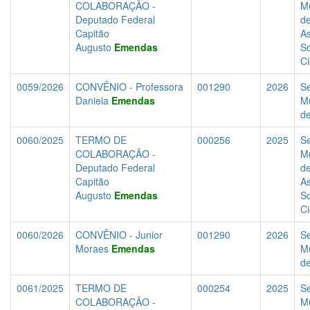
COLABORAÇÃO -
Mu
Deputado Federal
d
Capitão
As
Augusto
Emendas
So
C
0059/2026
CONVÊNIO - Professora
001290
2026
Se
Daniela
Emendas
Mu
d
0060/2025
TERMO DE
000256
2025
Se
COLABORAÇÃO -
Mu
Deputado Federal
d
Capitão
As
Augusto
Emendas
So
C
0060/2026
CONVÊNIO - Junior
001290
2026
Se
Moraes
Emendas
Mu
d
0061/2025
TERMO DE
000254
2025
Se
COLABORAÇÃO -
Mu