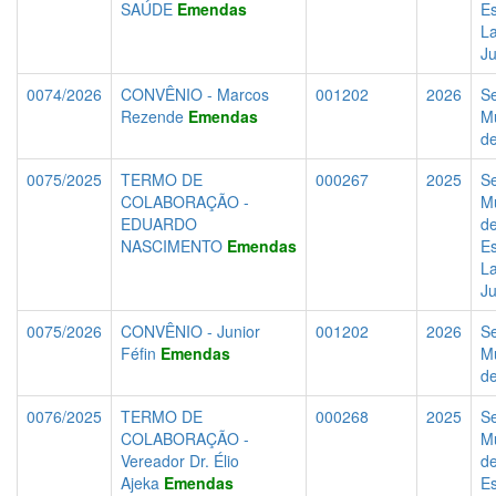
SAÚDE
Emendas
Es
La
J
0074/2026
CONVÊNIO - Marcos
001202
2026
Se
Rezende
Emendas
Mu
d
0075/2025
TERMO DE
000267
2025
Se
COLABORAÇÃO -
Mu
EDUARDO
d
NASCIMENTO
Emendas
Es
La
J
0075/2026
CONVÊNIO - Junior
001202
2026
Se
Féfin
Emendas
Mu
d
0076/2025
TERMO DE
000268
2025
Se
COLABORAÇÃO -
Mu
Vereador Dr. Élio
d
Ajeka
Emendas
Es