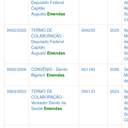
Deputado Federal
d
Capitão
As
Augusto
Emendas
So
C
0062/2025
TERMO DE
000255
2025
Se
COLABORAÇÃO -
Mu
Deputado Federal
d
Capitão
As
Augusto
Emendas
So
C
0062/2026
CONVÊNIO - Danilo
001190
2026
Se
Bigesch
Emendas
Mu
d
0063/2023
TERMO DE
000133
2023
Se
COLABORAÇÃO -
Mu
Vereador Danilo da
d
Saúde
Emendas
As
So
C