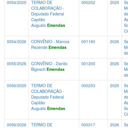
0054/2025
TERMO DE
000252
2025
Se
COLABORAÇÃO -
Mu
Deputado Federal
d
Capitão
As
Augusto
Emendas
So
C
0054/2026
CONVÊNIO - Marcos
001190
2026
Se
Rezende
Emendas
Mu
d
0055/2026
CONVÊNIO - Danilo
001200
2026
Se
Bigesch
Emendas
Mu
d
0056/2025
TERMO DE
000253
2025
Se
COLABORAÇÃO -
Mu
Deputado Federal
d
Capitão
As
Augusto
Emendas
So
C
0056/2026
TERMO DE
000317
2026
Se