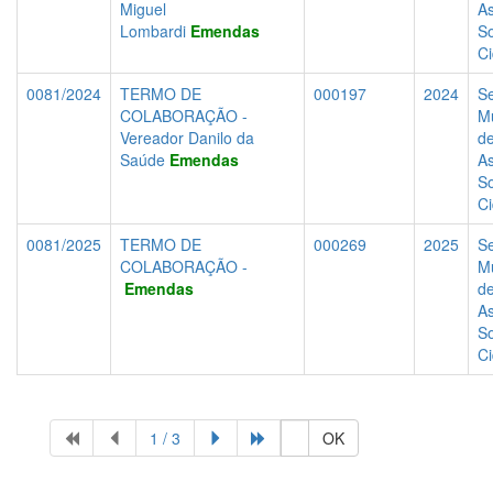
Miguel
As
Lombardi
Emendas
So
C
0081/2024
TERMO DE
000197
2024
Se
COLABORAÇÃO -
Mu
Vereador Danilo da
d
Saúde
Emendas
As
So
C
0081/2025
TERMO DE
000269
2025
Se
COLABORAÇÃO -
Mu
Emendas
d
As
So
C
1 / 3
OK