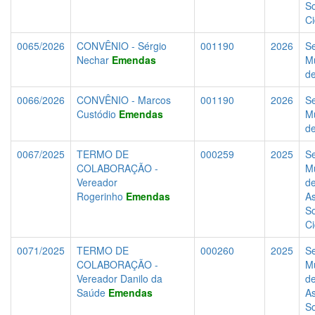
So
C
0065/2026
CONVÊNIO - Sérgio
001190
2026
Se
Nechar
Emendas
Mu
d
0066/2026
CONVÊNIO - Marcos
001190
2026
Se
Custódio
Emendas
Mu
d
0067/2025
TERMO DE
000259
2025
Se
COLABORAÇÃO -
Mu
Vereador
d
Rogerinho
Emendas
As
So
C
0071/2025
TERMO DE
000260
2025
Se
COLABORAÇÃO -
Mu
Vereador Danilo da
d
Saúde
Emendas
As
So