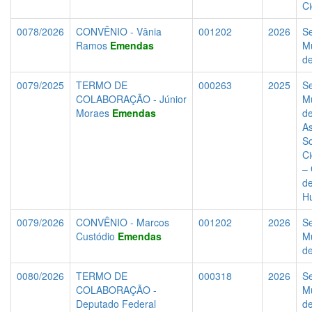
C
0078/2026
CONVÊNIO - Vânia
001202
2026
Se
Ramos
Emendas
Mu
d
0079/2025
TERMO DE
000263
2025
Se
COLABORAÇÃO - Júnior
Mu
Moraes
Emendas
d
As
So
C
–
de
H
0079/2026
CONVÊNIO - Marcos
001202
2026
Se
Custódio
Emendas
Mu
d
0080/2026
TERMO DE
000318
2026
Se
COLABORAÇÃO -
Mu
Deputado Federal
d