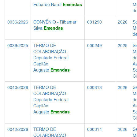
Eduardo Nardi
Emendas
Mu
d
0036/2026
CONVÊNIO - Ribamar
001290
2026
Se
Silva
Emendas
Mu
d
0039/2025
TERMO DE
000249
2025
Se
COLABORAÇÃO -
Mu
Deputado Federal
d
Capitão
As
Augusto
Emendas
So
C
0040/2026
TERMO DE
000313
2026
Se
COLABORAÇÃO -
Mu
Deputado Federal
d
Capitão
As
Augusto
Emendas
So
C
0042/2026
TERMO DE
000314
2026
Se
COLABORAÇÃO -
Mu