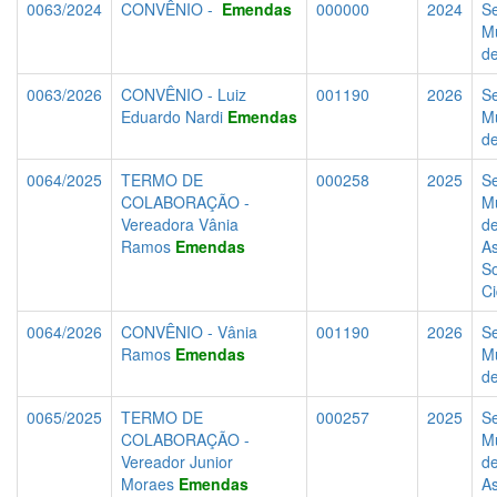
0063/2024
CONVÊNIO -
Emendas
000000
2024
Se
Mu
d
0063/2026
CONVÊNIO - Luiz
001190
2026
Se
Eduardo Nardi
Emendas
Mu
d
0064/2025
TERMO DE
000258
2025
Se
COLABORAÇÃO -
Mu
Vereadora Vânia
d
Ramos
Emendas
As
So
C
0064/2026
CONVÊNIO - Vânia
001190
2026
Se
Ramos
Emendas
Mu
d
0065/2025
TERMO DE
000257
2025
Se
COLABORAÇÃO -
Mu
Vereador Junior
d
Moraes
Emendas
As