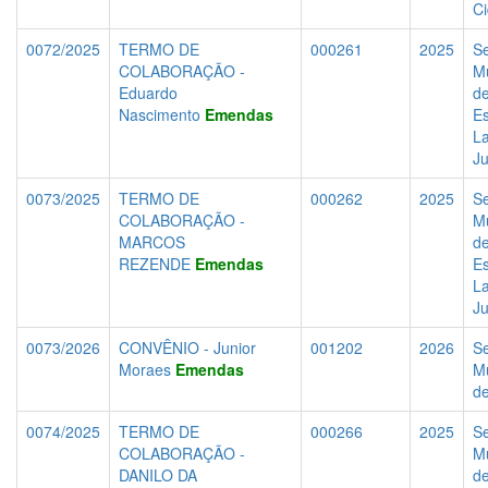
C
0072/2025
TERMO DE
000261
2025
Se
COLABORAÇÃO -
Mu
Eduardo
d
Nascimento
Emendas
Es
La
J
0073/2025
TERMO DE
000262
2025
Se
COLABORAÇÃO -
Mu
MARCOS
d
REZENDE
Emendas
Es
La
J
0073/2026
CONVÊNIO - Junior
001202
2026
Se
Moraes
Emendas
Mu
d
0074/2025
TERMO DE
000266
2025
Se
COLABORAÇÃO -
Mu
DANILO DA
d