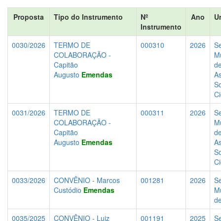
Proposta
Tipo do Instrumento
Nº
Ano
U
Instrumento
0030/2026
TERMO DE
000310
2026
Se
COLABORAÇÃO -
Mu
Capitão
d
Augusto
Emendas
As
So
C
0031/2026
TERMO DE
000311
2026
Se
COLABORAÇÃO -
Mu
Capitão
d
Augusto
Emendas
As
So
C
0033/2026
CONVÊNIO - Marcos
001281
2026
Se
Custódio
Emendas
Mu
d
0035/2025
CONVÊNIO - Luiz
001191
2025
Se