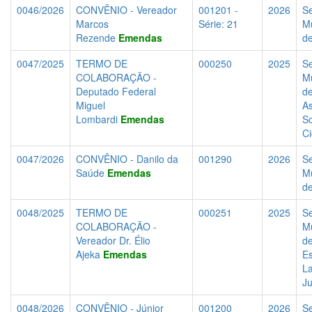
0046/2026
CONVÊNIO - Vereador
001201 -
2026
Se
Marcos
Série: 21
Mu
Rezende
Emendas
d
0047/2025
TERMO DE
000250
2025
Se
COLABORAÇÃO -
Mu
Deputado Federal
d
Miguel
As
Lombardi
Emendas
So
C
0047/2026
CONVÊNIO - Danilo da
001290
2026
Se
Saúde
Emendas
Mu
d
0048/2025
TERMO DE
000251
2025
Se
COLABORAÇÃO -
Mu
Vereador Dr. Élio
d
Ajeka
Emendas
Es
La
J
0048/2026
CONVÊNIO - Júnior
001200
2026
Se