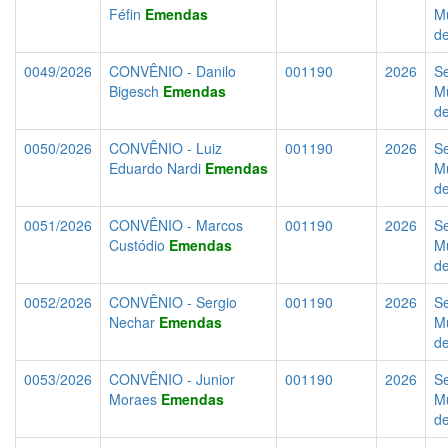
Féfin
Emendas
Mu
d
0049/2026
CONVÊNIO - Danilo
001190
2026
Se
Bigesch
Emendas
Mu
d
0050/2026
CONVÊNIO - Luiz
001190
2026
Se
Eduardo Nardi
Emendas
Mu
d
0051/2026
CONVÊNIO - Marcos
001190
2026
Se
Custódio
Emendas
Mu
d
0052/2026
CONVÊNIO - Sergio
001190
2026
Se
Nechar
Emendas
Mu
d
0053/2026
CONVÊNIO - Junior
001190
2026
Se
Moraes
Emendas
Mu
d