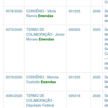
C
0078/2026
CONVÊNIO - Vânia
001202
2026
Se
Ramos
Emendas
Mu
d
0079/2025
TERMO DE
000263
2025
Se
COLABORAÇÃO - Júnior
Mu
Moraes
Emendas
d
As
So
C
–
de
H
0079/2026
CONVÊNIO - Marcos
001202
2026
Se
Custódio
Emendas
Mu
d
0080/2026
TERMO DE
000318
2026
Se
COLABORAÇÃO -
Mu
Deputado Federal
d