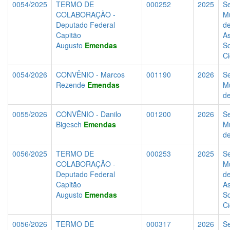
0054/2025
TERMO DE
000252
2025
Se
COLABORAÇÃO -
Mu
Deputado Federal
d
Capitão
As
Augusto
Emendas
So
C
0054/2026
CONVÊNIO - Marcos
001190
2026
Se
Rezende
Emendas
Mu
d
0055/2026
CONVÊNIO - Danilo
001200
2026
Se
Bigesch
Emendas
Mu
d
0056/2025
TERMO DE
000253
2025
Se
COLABORAÇÃO -
Mu
Deputado Federal
d
Capitão
As
Augusto
Emendas
So
C
0056/2026
TERMO DE
000317
2026
Se