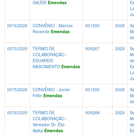
SAÚDE
Emendas
Es
La
J
0074/2026
CONVÊNIO - Marcos
001202
2026
Se
Rezende
Emendas
Mu
d
0075/2025
TERMO DE
000267
2025
Se
COLABORAÇÃO -
Mu
EDUARDO
d
NASCIMENTO
Emendas
Es
La
J
0075/2026
CONVÊNIO - Junior
001202
2026
Se
Féfin
Emendas
Mu
d
0076/2025
TERMO DE
000268
2025
Se
COLABORAÇÃO -
Mu
Vereador Dr. Élio
d
Ajeka
Emendas
Es