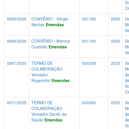
So
C
0065/2026
CONVÊNIO - Sérgio
001190
2026
Se
Nechar
Emendas
Mu
d
0066/2026
CONVÊNIO - Marcos
001190
2026
Se
Custódio
Emendas
Mu
d
0067/2025
TERMO DE
000259
2025
Se
COLABORAÇÃO -
Mu
Vereador
d
Rogerinho
Emendas
As
So
C
0071/2025
TERMO DE
000260
2025
Se
COLABORAÇÃO -
Mu
Vereador Danilo da
d
Saúde
Emendas
As
So