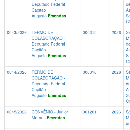
Deputado Federal
d
Capitão
As
Augusto
Emendas
So
C
0043/2026
TERMO DE
000315
2026
Se
COLABORAÇÃO -
Mu
Deputado Federal
d
Capitão
As
Augusto
Emendas
So
C
0044/2026
TERMO DE
000316
2026
Se
COLABORAÇÃO -
Mu
Deputado Federal
d
Capitão
As
Augusto
Emendas
So
C
0045/2026
CONVÊNIO - Junior
001201
2026
Se
Moraes
Emendas
Mu
d