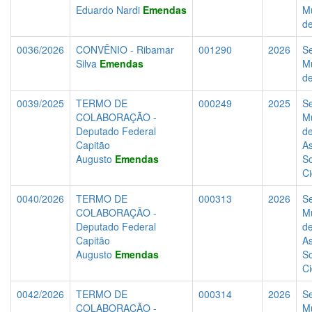
Eduardo Nardi
Emendas
Mu
d
0036/2026
CONVÊNIO - Ribamar
001290
2026
Se
Silva
Emendas
Mu
d
0039/2025
TERMO DE
000249
2025
Se
COLABORAÇÃO -
Mu
Deputado Federal
d
Capitão
As
Augusto
Emendas
So
C
0040/2026
TERMO DE
000313
2026
Se
COLABORAÇÃO -
Mu
Deputado Federal
d
Capitão
As
Augusto
Emendas
So
C
0042/2026
TERMO DE
000314
2026
Se
COLABORAÇÃO -
Mu