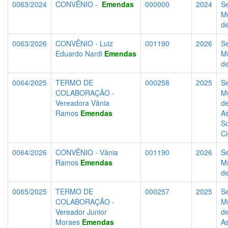
0063/2024
CONVÊNIO -
Emendas
000000
2024
Se
Mu
d
0063/2026
CONVÊNIO - Luiz
001190
2026
Se
Eduardo Nardi
Emendas
Mu
d
0064/2025
TERMO DE
000258
2025
Se
COLABORAÇÃO -
Mu
Vereadora Vânia
d
Ramos
Emendas
As
So
C
0064/2026
CONVÊNIO - Vânia
001190
2026
Se
Ramos
Emendas
Mu
d
0065/2025
TERMO DE
000257
2025
Se
COLABORAÇÃO -
Mu
Vereador Junior
d
Moraes
Emendas
As