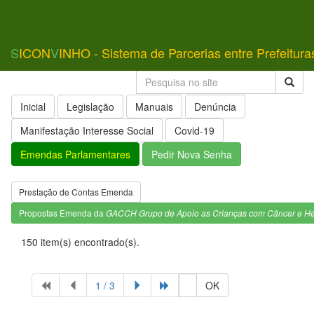
S
ICON
V
INHO - Sistema de Parcerias entre Prefeitura
Inicial
Legislação
Manuais
Denúncia
Manifestação Interesse Social
Covid-19
Emendas Parlamentares
Pedir Nova Senha
Prestação de Contas Emenda
Propostas Emenda da
GACCH Grupo de Apoio as Crianças com Câncer e H
150 item(s) encontrado(s).
1 / 3
OK