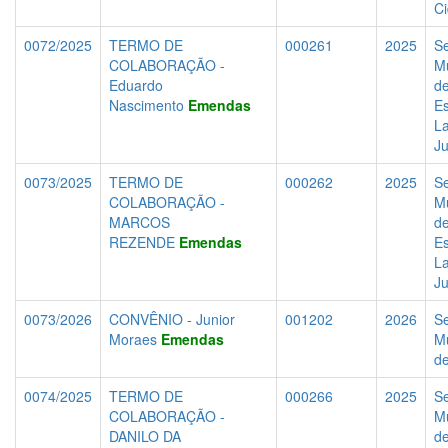
C
0072/2025
TERMO DE
000261
2025
Se
COLABORAÇÃO -
Mu
Eduardo
d
Nascimento
Emendas
Es
La
J
0073/2025
TERMO DE
000262
2025
Se
COLABORAÇÃO -
Mu
MARCOS
d
REZENDE
Emendas
Es
La
J
0073/2026
CONVÊNIO - Junior
001202
2026
Se
Moraes
Emendas
Mu
d
0074/2025
TERMO DE
000266
2025
Se
COLABORAÇÃO -
Mu
DANILO DA
d