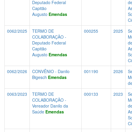
Deputado Federal
d
Capitão
As
Augusto
Emendas
So
C
0062/2025
TERMO DE
000255
2025
Se
COLABORAÇÃO -
Mu
Deputado Federal
d
Capitão
As
Augusto
Emendas
So
C
0062/2026
CONVÊNIO - Danilo
001190
2026
Se
Bigesch
Emendas
Mu
d
0063/2023
TERMO DE
000133
2023
Se
COLABORAÇÃO -
Mu
Vereador Danilo da
d
Saúde
Emendas
As
So
C