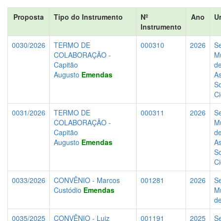
Proposta
Tipo do Instrumento
Nº
Ano
U
Instrumento
0030/2026
TERMO DE
000310
2026
Se
COLABORAÇÃO -
Mu
Capitão
d
Augusto
Emendas
As
So
C
0031/2026
TERMO DE
000311
2026
Se
COLABORAÇÃO -
Mu
Capitão
d
Augusto
Emendas
As
So
C
0033/2026
CONVÊNIO - Marcos
001281
2026
Se
Custódio
Emendas
Mu
d
0035/2025
CONVÊNIO - Luiz
001191
2025
Se