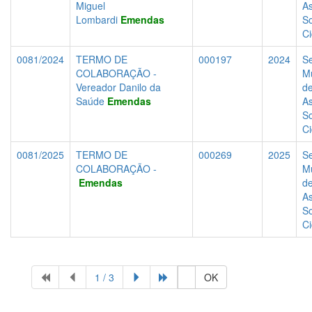
Miguel
As
Lombardi
Emendas
So
C
0081/2024
TERMO DE
000197
2024
Se
COLABORAÇÃO -
Mu
Vereador Danilo da
d
Saúde
Emendas
As
So
C
0081/2025
TERMO DE
000269
2025
Se
COLABORAÇÃO -
Mu
Emendas
d
As
So
C
1 / 3
OK