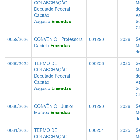
COLABORAÇÃO -
Mu
Deputado Federal
d
Capitão
As
Augusto
Emendas
So
C
0059/2026
CONVÊNIO - Professora
001290
2026
Se
Daniela
Emendas
Mu
d
0060/2025
TERMO DE
000256
2025
Se
COLABORAÇÃO -
Mu
Deputado Federal
d
Capitão
As
Augusto
Emendas
So
C
0060/2026
CONVÊNIO - Junior
001290
2026
Se
Moraes
Emendas
Mu
d
0061/2025
TERMO DE
000254
2025
Se
COLABORAÇÃO -
Mu