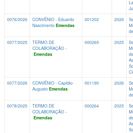
La
J
0076/2026
CONVÊNIO - Eduardo
001202
2026
Se
Nascimento
Emendas
Mu
d
0077/2025
TERMO DE
000265
2025
Se
COLABORAÇÃO -
Mu
Emendas
d
As
So
C
0077/2026
CONVÊNIO - Capitão
001190
2026
Se
Augusto
Emendas
Mu
d
0078/2025
TERMO DE
000264
2025
Se
COLABORAÇÃO -
Mu
Emendas
d
As
So