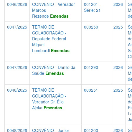
0046/2026
CONVÊNIO - Vereador
001201 -
2026
Se
Marcos
Série: 21
Mu
Rezende
Emendas
d
0047/2025
TERMO DE
000250
2025
Se
COLABORAÇÃO -
Mu
Deputado Federal
d
Miguel
As
Lombardi
Emendas
So
C
0047/2026
CONVÊNIO - Danilo da
001290
2026
Se
Saúde
Emendas
Mu
d
0048/2025
TERMO DE
000251
2025
Se
COLABORAÇÃO -
Mu
Vereador Dr. Élio
d
Ajeka
Emendas
Es
La
J
0048/2026
CONVÊNIO - Júnior
001200
2026
Se