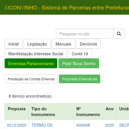
S
ICON
V
INHO - Sistema de Parcerias entre Prefeitura
Inicial
Legislação
Manuais
Denúncia
Manifestação Interesse Social
Covid-19
Emendas Parlamentares
Pedir Nova Senha
Prestação de Contas Emenda
Propostas Emenda da
8 item(s) encontrado(s).
Proposta
Tipo do
Nº
Ano
Unid
Instrumento
Instrumento
0012/2025
TERMO DE
000008
2025
SECR