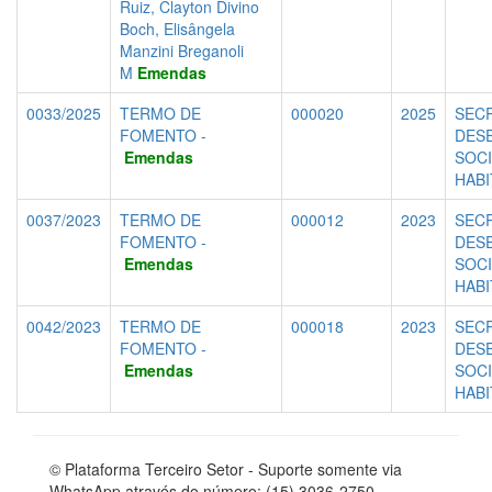
Ruiz, Clayton Divino
Boch, Elisângela
Manzini Breganoli
M
Emendas
0033/2025
TERMO DE
000020
2025
SECR
FOMENTO -
DES
Emendas
SOCI
HAB
0037/2023
TERMO DE
000012
2023
SECR
FOMENTO -
DES
Emendas
SOCI
HAB
0042/2023
TERMO DE
000018
2023
SECR
FOMENTO -
DES
Emendas
SOCI
HAB
© Plataforma Terceiro Setor - Suporte somente via
WhatsApp através do número: (15) 3036-2750