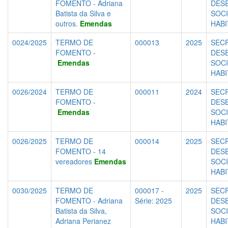
FOMENTO - Adriana
DES
Batista da Silva e
SOCI
outros.
Emendas
HAB
0024/2025
TERMO DE
000013
2025
SECR
FOMENTO -
DES
Emendas
SOCI
HAB
0026/2024
TERMO DE
000011
2024
SECR
FOMENTO -
DES
Emendas
SOCI
HAB
0026/2025
TERMO DE
000014
2025
SECR
FOMENTO - 14
DES
vereadores
Emendas
SOCI
HAB
0030/2025
TERMO DE
000017 -
2025
SECR
FOMENTO - Adriana
Série: 2025
DES
Batista da Silva,
SOCI
Adriana Perianez
HAB