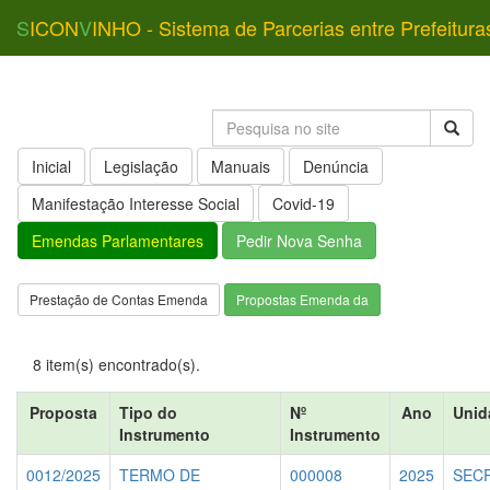
S
ICON
V
INHO - Sistema de Parcerias entre Prefeitura
Inicial
Legislação
Manuais
Denúncia
Manifestação Interesse Social
Covid-19
Emendas Parlamentares
Pedir Nova Senha
Prestação de Contas Emenda
Propostas Emenda da
8 item(s) encontrado(s).
Proposta
Tipo do
Nº
Ano
Unid
Instrumento
Instrumento
0012/2025
TERMO DE
000008
2025
SECR