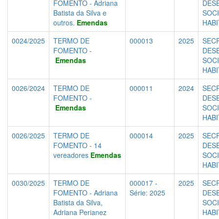
FOMENTO - Adriana
DES
Batista da Silva e
SOCI
outros.
Emendas
HAB
0024/2025
TERMO DE
000013
2025
SECR
FOMENTO -
DES
Emendas
SOCI
HAB
0026/2024
TERMO DE
000011
2024
SECR
FOMENTO -
DES
Emendas
SOCI
HAB
0026/2025
TERMO DE
000014
2025
SECR
FOMENTO - 14
DES
vereadores
Emendas
SOCI
HAB
0030/2025
TERMO DE
000017 -
2025
SECR
FOMENTO - Adriana
Série: 2025
DES
Batista da Silva,
SOCI
Adriana Perianez
HAB