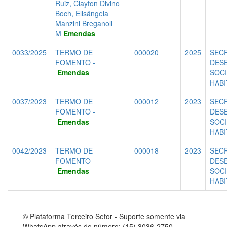
Ruiz, Clayton Divino
Boch, Elisângela
Manzini Breganoli
M
Emendas
0033/2025
TERMO DE
000020
2025
SECR
FOMENTO -
DES
Emendas
SOCI
HAB
0037/2023
TERMO DE
000012
2023
SECR
FOMENTO -
DES
Emendas
SOCI
HAB
0042/2023
TERMO DE
000018
2023
SECR
FOMENTO -
DES
Emendas
SOCI
HAB
© Plataforma Terceiro Setor - Suporte somente via
WhatsApp através do número: (15) 3036-2750