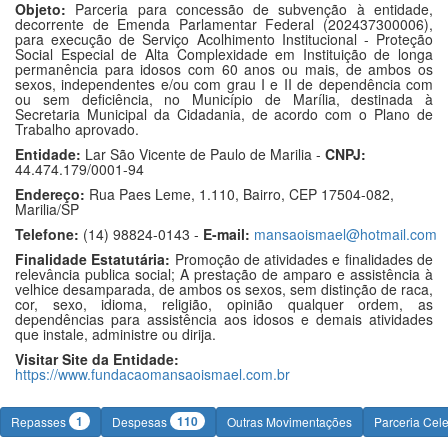
Objeto:
Parceria para concessão de subvenção à entidade,
decorrente de Emenda Parlamentar Federal (202437300006),
para execução de Serviço Acolhimento Institucional - Proteção
Social Especial de Alta Complexidade em Instituição de longa
permanência para idosos com 60 anos ou mais, de ambos os
sexos, independentes e/ou com grau I e II de dependência com
ou sem deficiência, no Município de Marília, destinada à
Secretaria Municipal da Cidadania, de acordo com o Plano de
Trabalho aprovado.
Entidade:
Lar São Vicente de Paulo de Marilia -
CNPJ:
44.474.179/0001-94
Endereço:
Rua Paes Leme, 1.110, Bairro, CEP 17504-082,
Marilia/SP
Telefone:
(14) 98824-0143 -
E-mail:
mansaoismael@hotmail.com
Finalidade Estatutária:
Promoção de atividades e finalidades de
relevância publica social; A prestação de amparo e assistência à
velhice desamparada, de ambos os sexos, sem distinção de raca,
cor, sexo, idioma, religião, opinião qualquer ordem, as
dependências para assistência aos idosos e demais atividades
que instale, administre ou dirija.
Visitar Site da Entidade:
https://www.fundacaomansaoismael.com.br
1
110
Repasses
Despesas
Outras Movimentações
Parceria Cel