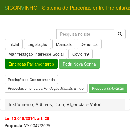
S
ICON
V
INHO - Sistema de Parcerias entre Prefeitura
Inicial
Legislação
Manuais
Denúncia
Manifestação Interesse Social
Covid-19
Emendas Parlamentares
Pedir Nova Senha
Prestação de Contas emenda
Propostas emenda da
Fundação Mansão Ismael
Proposta
0047/2025
Instrumento, Aditivos, Data, Vigência e Valor
Lei 13.019/2014, art. 29
Proposta Nº:
0047/2025