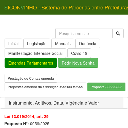
S
ICON
V
INHO - Sistema de Parcerias entre Prefeitura
Inicial
Legislação
Manuais
Denúncia
Manifestação Interesse Social
Covid-19
Emendas Parlamentares
Pedir Nova Senha
Prestação de Contas emenda
Propostas emenda da
Fundação Mansão Ismael
Proposta
0056/2025
Instrumento, Aditivos, Data, Vigência e Valor
Lei 13.019/2014, art. 29
Proposta Nº:
0056/2025