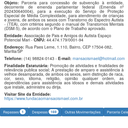
Objeto:
Parceria para concessão de subvenção à entidade,
decorrente de emenda parlamentar federal (Emenda nº
202430640004), para a execução do Serviço de Proteção
Especial de Média Complexidade, para atendimento de crianças
e jovens, de ambos os sexos com Transtorno do Espectro Autista
- (TEA), com critérios segundo o manual de Transtornos Mentais
(DSM-5), de acordo com o Plano de Trabalho aprovado.
Entidade:
Associação de Pais e Amigos do Autista Espaço
Potencial Mari -
CNPJ:
44.474.179/0001-94
Endereço:
Rua Paes Leme, 1.110, Bairro, CEP 17504-082,
Marilia/SP
Telefone:
(14) 98824-0143 -
E-mail:
mansaoismael@hotmail.com
Finalidade Estatutária:
Promoção de atividades e finalidades de
relevância publica social; A prestação de amparo e assistência à
velhice desamparada, de ambos os sexos, sem distinção de raca,
cor, sexo, idioma, religião, opinião qualquer ordem, as
dependências para assistência aos idosos e demais atividades
que instale, administre ou dirija.
Visitar Site da Entidade:
https://www.fundacaomansaoismael.com.br
1
169
Repasses
Despesas
Outras Movimentações
Parceria Cel