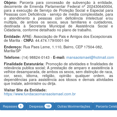
Objeto:
Parceria para concessão de subvenção à entidade,
decorrente de Emenda Parlamentar Federal nº 202430640004,
para a execução de Serviço de Proteção Social e Especial para
Pessoas com Deficiência - serviço de média complexidade, para
o atendimento a pessoas com deficiência intelectual e/ou
múltipla, de ambos os sexos, seus familiares e cuidadores,
destinada à Secretaria Municipal de Assistência Social e
Cidadania, conforme detalhado no plano de trabalho.
Entidade:
APAE- Associação de Pais e Amigos dos Excepcionais
de Marilia -
CNPJ:
44.474.179/0001-94
Endereço:
Rua Paes Leme, 1.110, Bairro, CEP 17504-082,
Marilia/SP
Telefone:
(14) 98824-0143 -
E-mail:
mansaoismael@hotmail.com
Finalidade Estatutária:
Promoção de atividades e finalidades de
relevância publica social; A prestação de amparo e assistência à
velhice desamparada, de ambos os sexos, sem distinção de raca,
cor, sexo, idioma, religião, opinião qualquer ordem, as
dependências para assistência aos idosos e demais atividades
que instale, administre ou dirija.
Visitar Site da Entidade:
https://www.fundacaomansaoismael.com.br
1
18
Repasses
Despesas
Outras Movimentações
Parceria Cele