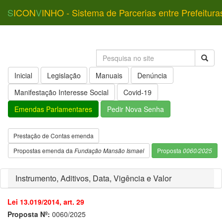
S
ICON
V
INHO - Sistema de Parcerias entre Prefeitura
Inicial
Legislação
Manuais
Denúncia
Manifestação Interesse Social
Covid-19
Emendas Parlamentares
Pedir Nova Senha
Prestação de Contas emenda
Propostas emenda da
Fundação Mansão Ismael
Proposta
0060/2025
Instrumento, Aditivos, Data, Vigência e Valor
Lei 13.019/2014, art. 29
Proposta Nº:
0060/2025