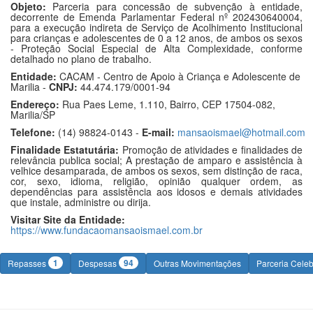
Objeto:
Parceria para concessão de subvenção à entidade,
decorrente de Emenda Parlamentar Federal nº 202430640004,
para a execução indireta de Serviço de Acolhimento Institucional
para crianças e adolescentes de 0 a 12 anos, de ambos os sexos
- Proteção Social Especial de Alta Complexidade, conforme
detalhado no plano de trabalho.
Entidade:
CACAM - Centro de Apoio à Criança e Adolescente de
Marilia -
CNPJ:
44.474.179/0001-94
Endereço:
Rua Paes Leme, 1.110, Bairro, CEP 17504-082,
Marilia/SP
Telefone:
(14) 98824-0143 -
E-mail:
mansaoismael@hotmail.com
Finalidade Estatutária:
Promoção de atividades e finalidades de
relevância publica social; A prestação de amparo e assistência à
velhice desamparada, de ambos os sexos, sem distinção de raca,
cor, sexo, idioma, religião, opinião qualquer ordem, as
dependências para assistência aos idosos e demais atividades
que instale, administre ou dirija.
Visitar Site da Entidade:
https://www.fundacaomansaoismael.com.br
1
94
Repasses
Despesas
Outras Movimentações
Parceria Cele