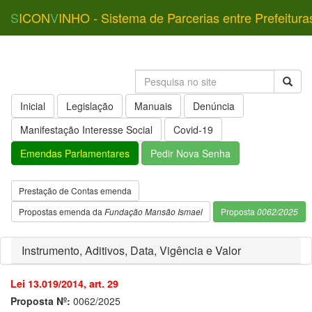
S
ICON
V
INHO - Sistema de Parcerias entre Prefeitura
Inicial
Legislação
Manuais
Denúncia
Manifestação Interesse Social
Covid-19
Emendas Parlamentares
Pedir Nova Senha
Prestação de Contas emenda
Propostas emenda da
Fundação Mansão Ismael
Proposta
0062/2025
Instrumento, Aditivos, Data, Vigência e Valor
Lei 13.019/2014, art. 29
Proposta Nº:
0062/2025