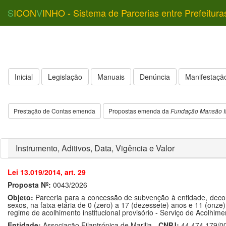
S
ICON
V
INHO - Sistema de Parcerias entre Prefeitura
Inicial
Legislação
Manuais
Denúncia
Manifestação
Prestação de Contas emenda
Propostas emenda da
Fundação Mansão I
Instrumento, Aditivos, Data, Vigência e Valor
Lei 13.019/2014, art. 29
Proposta Nº:
0043/2026
Objeto:
Parceria para a concessão de subvenção à entidade, deco
sexos, na faixa etária de 0 (zero) a 17 (dezessete) anos e 11 (onz
regime de acolhimento institucional provisório - Serviço de Acolhim
Entidade:
Associação Filantrópica de Marilia -
CNPJ:
44.474.179/0