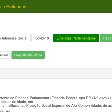
s e Entidades
 Interesse Social
Covid-19
Emendas Parlamentares
Pedi
smael
Proposta
0043/2026
rrente de Emenda Parlamentar (Emenda Federal tipo RP6 Nº 2025306
e) meses de idade, em
ento Institucional, Proteção Social Especial de Alta Complexidade, de
001-94