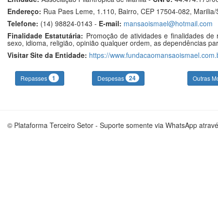
Endereço:
Rua Paes Leme, 1.110, Bairro, CEP 17504-082, Marilia
Telefone:
(14) 98824-0143 -
E-mail:
mansaoismael@hotmail.com
Finalidade Estatutária:
Promoção de atividades e finalidades de r
sexo, idioma, religião, opinião qualquer ordem, as dependências para
Visitar Site da Entidade:
https://www.fundacaomansaoismael.com.
1
24
Repasses
Despesas
Outras M
© Plataforma Terceiro Setor - Suporte somente via WhatsApp atrav