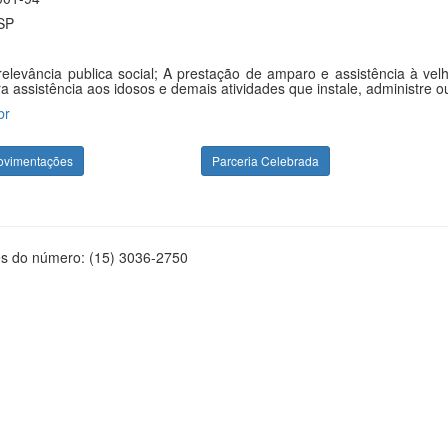
/SP
elevância publica social; A prestação de amparo e assistência à ve
 assistência aos idosos e demais atividades que instale, administre ou 
br
ovimentações
Parceria Celebrada
és do número: (15) 3036-2750