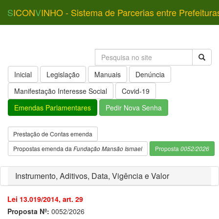
S
ICON
V
INHO - Sistema de Parcerias entre Prefeitura
Inicial
Legislação
Manuais
Denúncia
Manifestação Interesse Social
Covid-19
Emendas Parlamentares
Pedir Nova Senha
Prestação de Contas emenda
Propostas emenda da
Fundação Mansão Ismael
Proposta
0052/2026
Instrumento, Aditivos, Data, Vigência e Valor
Lei 13.019/2014, art. 29
Proposta Nº:
0052/2026