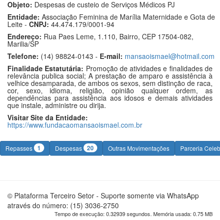
Objeto:
Despesas de custeio de Serviços Médicos PJ
Entidade:
Associação Feminina de Marília Maternidade e Gota de
Leite -
CNPJ:
44.474.179/0001-94
Endereço:
Rua Paes Leme, 1.110, Bairro, CEP 17504-082,
Marilia/SP
Telefone:
(14) 98824-0143 -
E-mail:
mansaoismael@hotmail.com
Finalidade Estatutária:
Promoção de atividades e finalidades de
relevância publica social; A prestação de amparo e assistência à
velhice desamparada, de ambos os sexos, sem distinção de raca,
cor, sexo, idioma, religião, opinião qualquer ordem, as
dependências para assistência aos idosos e demais atividades
que instale, administre ou dirija.
Visitar Site da Entidade:
https://www.fundacaomansaoismael.com.br
1
20
Repasses
Despesas
Outras Movimentações
Parceria Cele
© Plataforma Terceiro Setor - Suporte somente via WhatsApp
através do número: (15) 3036-2750
Tempo de execução: 0.32939 segundos. Memória usada: 0.75 MB