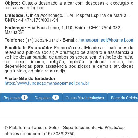
Objeto:
Custeio destinado a arcar com despesas e execução e
consultas urológicas..
Entidade:
Clinica Aconchego/HEM Hospital Espírita de Marília -
CNPJ:
44.474.179/0001-94
Endereço:
Rua Paes Leme, 1.110, Bairro, CEP 17504-082,
Marilia/SP
Telefone:
(14) 98824-0143 -
E-mail:
mansaoismael@hotmail.com
Finalidade Estatutária:
Promoção de atividades e finalidades de
relevância publica social; A prestação de amparo e assistência à
velhice desamparada, de ambos os sexos, sem distinção de raca,
cor, sexo, idioma, religião, opinião qualquer ordem, as
dependências para assistência aos idosos e demais atividades
que instale, administre ou dirija.
Visitar Site da Entidade:
https://www.fundacaomansaoismael.com.br
1
7
Repasses
Despesas
Outras Movimentações
Parceria Celeb
© Plataforma Terceiro Setor - Suporte somente via WhatsApp
através do número: (15) 3036-2750