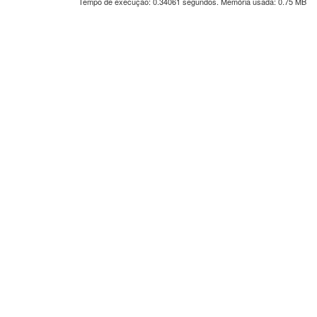
Tempo de execução: 0.34061 segundos. Memória usada: 0.75 MB