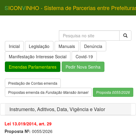
S
ICON
V
INHO - Sistema de Parcerias entre Prefeitura
Inicial
Legislação
Manuais
Denúncia
Manifestação Interesse Social
Covid-19
Emendas Parlamentares
Pedir Nova Senha
Prestação de Contas emenda
Propostas emenda da
Fundação Mansão Ismael
Proposta
0055/2026
Instrumento, Aditivos, Data, Vigência e Valor
Lei 13.019/2014, art. 29
Proposta Nº:
0055/2026